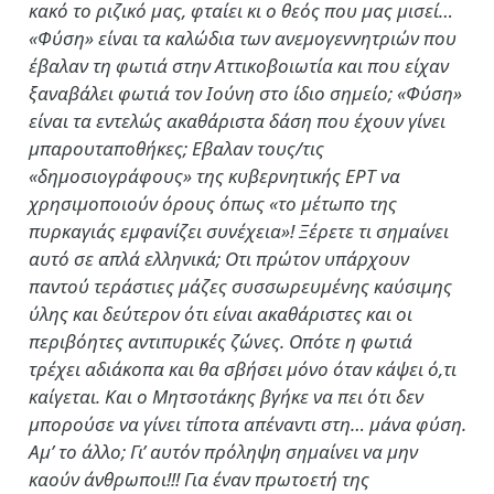
κακό το ριζικό μας, φταίει κι ο θεός που μας μισεί…
«Φύση» είναι τα καλώδια των ανεμογεννητριών που
έβαλαν τη φωτιά στην Αττικοβοιωτία και που είχαν
ξαναβάλει φωτιά τον Ιούνη στο ίδιο σημείο; «Φύση»
είναι τα εντελώς ακαθάριστα δάση που έχουν γίνει
μπαρουταποθήκες; Εβαλαν τους/τις
«δημοσιογράφους» της κυβερνητικής ΕΡΤ να
χρησιμοποιούν όρους όπως «το μέτωπο της
πυρκαγιάς εμφανίζει συνέχεια»! Ξέρετε τι σημαίνει
αυτό σε απλά ελληνικά; Οτι πρώτον υπάρχουν
παντού τεράστιες μάζες συσσωρευμένης καύσιμης
ύλης και δεύτερον ότι είναι ακαθάριστες και οι
περιβόητες αντιπυρικές ζώνες. Οπότε η φωτιά
τρέχει αδιάκοπα και θα σβήσει μόνο όταν κάψει ό,τι
καίγεται. Και ο Μητσοτάκης βγήκε να πει ότι δεν
μπορούσε να γίνει τίποτα απέναντι στη… μάνα φύση.
Αμ’ το άλλο; Γι’ αυτόν πρόληψη σημαίνει να μην
καούν άνθρωποι!!! Για έναν πρωτοετή της