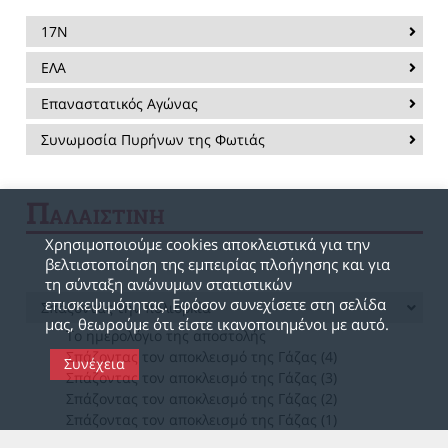
17Ν
ΕΛΑ
Επαναστατικός Αγώνας
Συνωμοσία Πυρήνων της Φωτιάς
Π
ΑΛΑΙΣΤΙΝΗ
Χρησιμοποιούμε cookies αποκλειστικά για την
βελτιστοποίηση της εμπειρίας πλοήγησης και για
τη σύνταξη ανώνυμων στατιστικών
επισκεψιμότητας. Εφόσον συνεχίσετε στη σελίδα
Σπάζοντας την πολιορκία
μας, θεωρούμε ότι είστε ικανοποιημένοι με αυτό.
Το ημερολόγιο της αποστολής
Σπάζοντας τον αποκλεισμό της Γάζας (4)
Συνέχεια
Σπάζοντας τον αποκλεισμό της Γάζας (3)
Σπάζοντας τον αποκλεισμό της Γάζας (2)
Σπάζοντας τον αποκλεισμό της Γάζας (1)