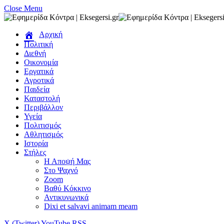
Close Menu
Αρχική
Πολιτική
Διεθνή
Οικονομία
Εργατικά
Αγροτικά
Παιδεία
Καταστολή
Περιβάλλον
Υγεία
Πολιτισμός
Αθλητισμός
Ιστορία
Στήλες
Η Αποψή Μας
Στο Ψαχνό
Zoom
Βαθύ Κόκκινο
Αντικυνωνικά
Dixi et salvavi animam meam
X (Twitter)
YouTube
RSS