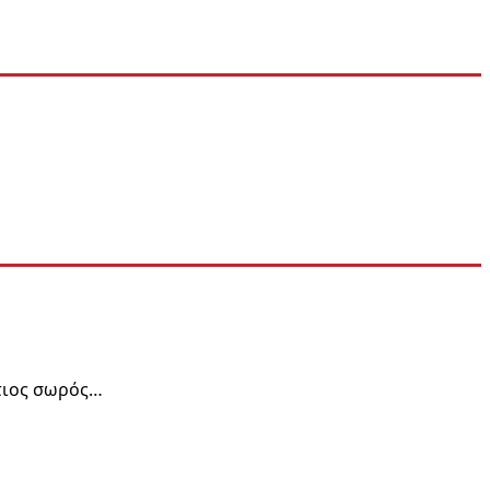
τιος σωρός…