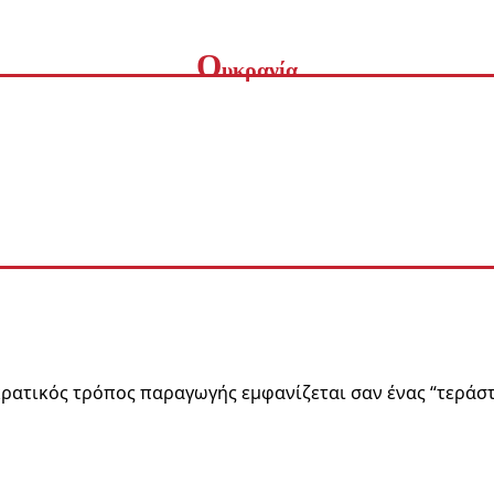
Ο
υκρανία
στορική συμφωνία αφοπλισμού» της Γάζας που προώθησε ο Τραμπ
ρατικός τρόπος παραγωγής εμφανίζεται σαν ένας “τεράσ