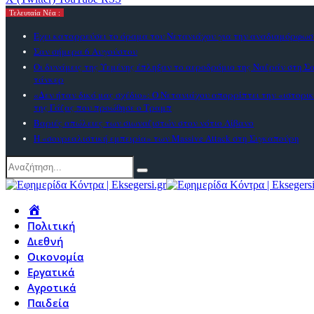
Τελευταία Νέα :
Εχει καταρρεύσει το όραμα του Νετανιάχου για την αναδιαμόρφωσ
Σαν σήμερα 6 Αυγούστου
Οι δυνάμεις της Υεμένης έπληξαν το αεροδρόμιο της Ναζράν στη Σ
τάνκερ
«Δεν ήταν δικό μας σχέδιο»: Ο Νετανιάχου απορρίπτει την «ιστορ
της Γάζας που προώθησε ο Τραμπ
Βαριές απώλειες των σιωναζιστών στον νότιο Λίβανο
Η «σουρεαλιστική εμπειρία» των Massive Attack στη Σιγκαπούρη
Πολιτική
Διεθνή
Οικονομία
Εργατικά
Αγροτικά
Παιδεία