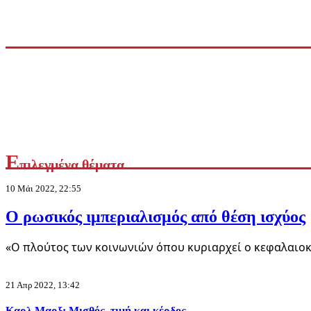
Διεθνή
«Δεν ήταν δικό μας σχέδιο»: Ο Νετανιάχου απορρίπτει την «ι
5 Αυγ 2026, 19:42
Ε
πιλεγμένα θέματα
10 Μάι 2022, 22:55
Ο ρωσικός ιμπεριαλισμός από θέση ισχύος
«Ο πλούτος των κοινωνιών όπου κυριαρχεί ο κεφαλαιοκ
21 Απρ 2022, 13:42
Καρλ Μαρξ: Μισθός, τιμή και κέρδος