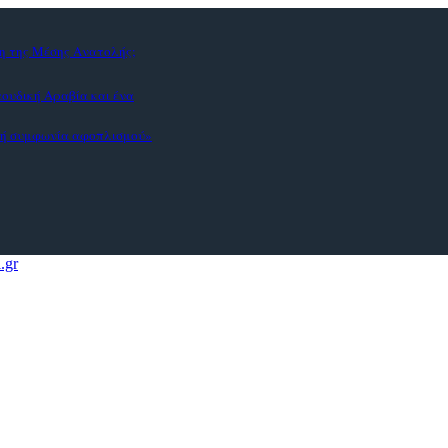
η της Μέσης Ανατολής;
αουδική Αραβία και ένα
ική συμφωνία αφοπλισμού»