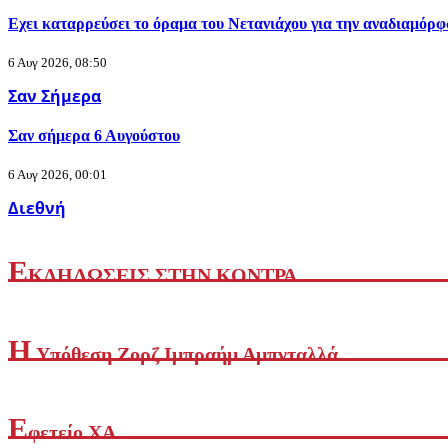
Εχει καταρρεύσει το όραμα του Νετανιάχου για την αναδιαμόρ
6 Αυγ 2026, 08:50
Σαν Σήμερα
Σαν σήμερα 6 Αυγούστου
6 Αυγ 2026, 00:01
Διεθνή
Οι δυνάμεις της Υεμένης έπληξαν το αεροδρόμιο της Ναζράν στ
Ε
ΚΔΗΛΩΣΕΙΣ ΣΤΗΝ ΚΟΝΤΡΑ
5 Αυγ 2026, 20:22
Η
Yπόθεση Ζορζ Ιμπραήμ Αμπνταλλά
Ε
φετείο ΧΑ