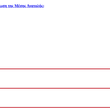
φωση της Μέσης Ανατολής;
η Σαουδική Αραβία και ένα τάνκερ