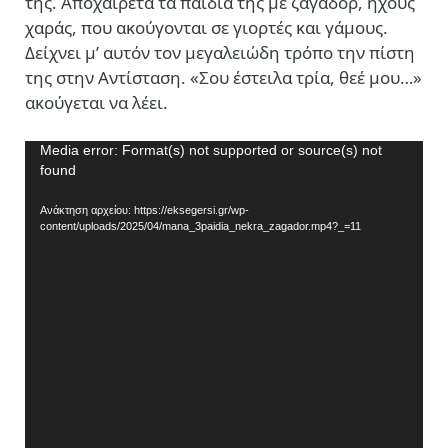
της. Αποχαιρετά τα παιδιά της με ζαγαδόρ, ήχους
χαράς, που ακούγονται σε γιορτές και γάμους.
Δείχνει μ’ αυτόν τον μεγαλειώδη τρόπο την πίστη
της στην Αντίσταση. «Σου έστειλα τρία, θεέ μου…»
ακούγεται να λέει.
Πρόγραμμα
Media error: Format(s) not supported or source(s) not
found
Αναπαραγωγής
Βίντεο
Ανάκτηση αρχείου: https://eksegersi.gr/wp-
content/uploads/2025/04/mana_3paidia_nekra_zagador.mp4?_=11