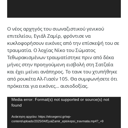
O νέος αρχηγός του σιωναζιστικού γενικού
επιτελείου, Εγιάλ Ζαμίρ, φρόντισε να
κυκλοφορήσουν εικόνες από την επίσκεψή του σε
τραυματία. Ο λοχίας Νίκο του Σώματος
Τεθωρακισμένων τραυματίστηκε πριν από δέκα
μήνες στην προηγούμενη εισβολή στη Σατζαΐα
και έχει μείνει ανάπηρος. Το τανκ του χτυπήθηκε
από ρουκέτα Αλ-Γιασίν 105. Θα συμφωνήσετε ότι
πρόκειται για εικόνες… αισιοδοξίας.
Πρόγραμμα
Media error: Format(s) not supported or source(s) not
found
Αναπαραγωγής
Βίντεο
Ανάκτηση αρχείου: https://eksegersi.gr/wp-
content/uploads/2025/04/EyalZamir_episkepsi_travmatia.mp4?_=9