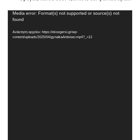
Πρόγραμμα
Media error: Format(s) not supported or source(s) not
found
Αναπαραγωγής
Βίντεο
Ανάκτηση αρχείου: https://eksegersi.gr/wp-
content/uploads/2025/04/gynaikaAntistasi.mp4?_=12