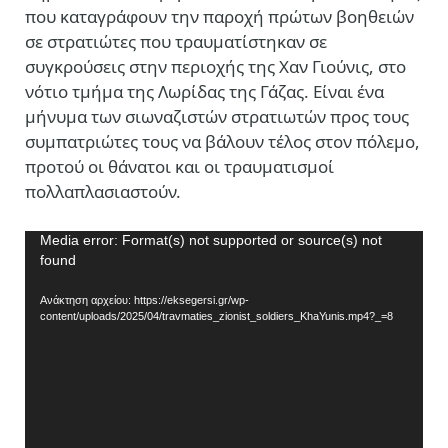
που καταγράφουν την παροχή πρώτων βοηθειών
σε στρατιώτες που τραυματίστηκαν σε
συγκρούσεις στην περιοχής της Χαν Γιούνις, στο
νότιο τμήμα της Λωρίδας της Γάζας. Είναι ένα
μήνυμα των σιωναζιστών στρατιωτών προς τους
συμπατριώτες τους να βάλουν τέλος στον πόλεμο,
προτού οι θάνατοι και οι τραυματισμοί
πολλαπλασιαστούν.
Πρόγραμμα
Media error: Format(s) not supported or source(s) not
found
Αναπαραγωγής
Βίντεο
Ανάκτηση αρχείου: https://eksegersi.gr/wp-
content/uploads/2025/04/travmaties_zionist_soldiers_KhaYunis.mp4?_=8