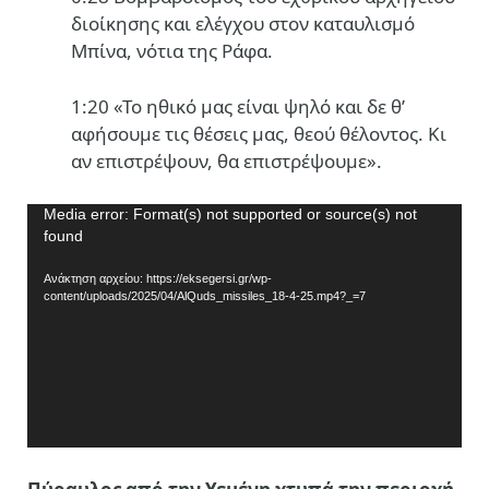
διοίκησης και ελέγχου στον καταυλισμό
Μπίνα, νότια της Ράφα.
1:20 «Το ηθικό μας είναι ψηλό και δε θ’
αφήσουμε τις θέσεις μας, θεού θέλοντος. Κι
αν επιστρέψουν, θα επιστρέψουμε».
Πρόγραμμα
Media error: Format(s) not supported or source(s) not
found
Αναπαραγωγής
Βίντεο
Ανάκτηση αρχείου: https://eksegersi.gr/wp-
content/uploads/2025/04/AlQuds_missiles_18-4-25.mp4?_=7