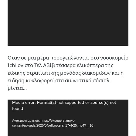
Oταν σε μια μέρα προσγειώνονται στο νοσοκομείο
Ichilov στο Τελ Αβίβ τέσσερα ελικόπτερα της
ειδικής στρατιωτικής μονάδας διακομιδών και η
είδηση κυκλοφορεί στα σιωνιστικά σόσιαλ
μίντια…
Πρόγραμμα
Media error: Format(s) not supported or source(s) not
found
Αναπαραγωγής
Βίντεο
Ανάκτηση αρχείου: https://eksegersi.gr/wp-
content/uploads/2025/04/elikoptera_17-4-25.mp4?_=10