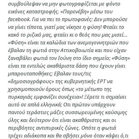
συμβούλεψαν να μην φωτογραφίζεται με φόντο
εικόνες καταστροφής. «Παρενέβη» μέσω του
facebook. Για να πει το πρωτοφανές: Δεν μπορούσε
να γίνει τίποτα, γιατί μας νίκησε η φύση! Φταίει το
κακό το ριζικό μας, φταίει κι ο θεός που μας μισεί…
«Φύση» είναι τα καλώδια των ανεμογεννητριών που
έβαλαν τη φωτιά στην Αττικοβοιωτία και που είχαν
ξαναβάλει φωτιά τον Ιούνη στο ίδιο σημείο; «Φύση»
είναι τα εντελώς ακαθάριστα δάση που έχουν γίνει
μπαρουταποθήκες; Εβαλαν τους/τις
«δημοσιογράφους» της κυβερνητικής ΕΡΤ να
χρησιμοποιούν όρους όπως «το μέτωπο της
πυρκαγιάς εμφανίζει συνέχεια»! Ξέρετε τι σημαίνει
αυτό σε απλά ελληνικά; Οτι πρώτον υπάρχουν
παντού τεράστιες μάζες συσσωρευμένης καύσιμης
ύλης και δεύτερον ότι είναι ακαθάριστες και οι
περιβόητες αντιπυρικές ζώνες. Οπότε η φωτιά
τρέχει αδιάκοπα και θα σβήσει μόνο όταν κάψει ό,τι