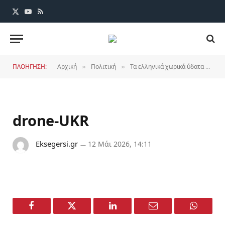
X
YouTube
RSS
(Twitter)
ΠΛΟΗΓΗΣΗ:
Αρχική
Πολιτική
Τα ελληνικά χωρικά ύδατα ως βάση εξόρμησης για πρακτόρικες πολεμικές επιχειρήσεις των Ουκρανών ενάντια στο ρωσικό εμπορικό στόλο
»
»
drone-UKR
Eksegersi.gr
12 Μάι 2026, 14:11
Facebook
Twitter
LinkedIn
Email
WhatsA