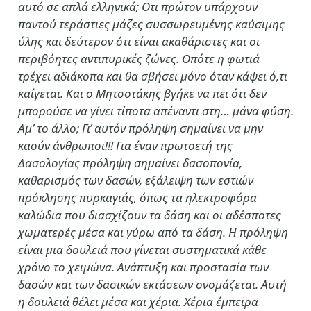
αυτό σε απλά ελληνικά; Οτι πρώτον υπάρχουν
παντού τεράστιες μάζες συσσωρευμένης καύσιμης
ύλης και δεύτερον ότι είναι ακαθάριστες και οι
περιβόητες αντιπυρικές ζώνες. Οπότε η φωτιά
τρέχει αδιάκοπα και θα σβήσει μόνο όταν κάψει ό,τι
καίγεται. Και ο Μητσοτάκης βγήκε να πει ότι δεν
μπορούσε να γίνει τίποτα απέναντι στη… μάνα φύση.
Αμ’ το άλλο; Γι’ αυτόν πρόληψη σημαίνει να μην
καούν άνθρωποι!!! Για έναν πρωτοετή της
Δασολογίας πρόληψη σημαίνει δασοπονία,
καθαρισμός των δασών, εξάλειψη των εστιών
πρόκλησης πυρκαγιάς, όπως τα ηλεκτροφόρα
καλώδια που διασχίζουν τα δάση και οι αδέσποτες
χωματερές μέσα και γύρω από τα δάση. Η πρόληψη
είναι μια δουλειά που γίνεται συστηματικά κάθε
χρόνο το χειμώνα. Ανάπτυξη και προστασία των
δασών και των δασικών εκτάσεων ονομάζεται. Αυτή
η δουλειά θέλει μέσα και χέρια. Χέρια έμπειρα