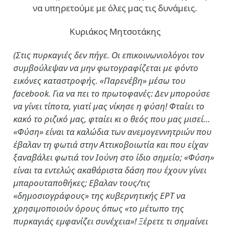
να υπηρετούμε με όλες μας τις δυνάμεις.
Κυριάκος Μητσοτάκης
(Στις πυρκαγιές δεν πήγε. Οι επικοινωνιολόγοι τον
συμβούλεψαν να μην φωτογραφίζεται με φόντο
εικόνες καταστροφής. «Παρενέβη» μέσω του
facebook. Για να πει το πρωτοφανές: Δεν μπορούσε
να γίνει τίποτα, γιατί μας νίκησε η φύση! Φταίει το
κακό το ριζικό μας, φταίει κι ο θεός που μας μισεί…
«Φύση» είναι τα καλώδια των ανεμογεννητριών που
έβαλαν τη φωτιά στην Αττικοβοιωτία και που είχαν
ξαναβάλει φωτιά τον Ιούνη στο ίδιο σημείο; «Φύση»
είναι τα εντελώς ακαθάριστα δάση που έχουν γίνει
μπαρουταποθήκες; Εβαλαν τους/τις
«δημοσιογράφους» της κυβερνητικής ΕΡΤ να
χρησιμοποιούν όρους όπως «το μέτωπο της
πυρκαγιάς εμφανίζει συνέχεια»! Ξέρετε τι σημαίνει