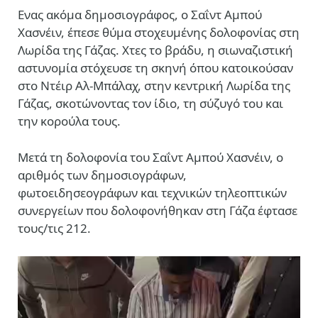
Ενας ακόμα δημοσιογράφος, ο Σαΐντ Αμπού
Χασνέιν, έπεσε θύμα στοχευμένης δολοφονίας στη
Λωρίδα της Γάζας. Χτες το βράδυ, η σιωναζιστική
αστυνομία στόχευσε τη σκηνή όπου κατοικούσαν
στο Ντέιρ Αλ-Μπάλαχ, στην κεντρική Λωρίδα της
Γάζας, σκοτώνοντας τον ίδιο, τη σύζυγό του και
την κορούλα τους.
Mετά τη δολοφονία του Σαΐντ Αμπού Χασνέιν, ο
αριθμός των δημοσιογράφων,
φωτοειδησεογράφων και τεχνικών τηλεοπτικών
συνεργείων που δολοφονήθηκαν στη Γάζα έφτασε
τους/τις 212.
Πρόγραμμα
Αναπαραγωγής
Βίντεο