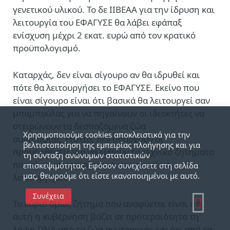
γενετικού υλικού. Το δε ΙΙΒΕΑΑ για την ίδρυση και
λειτουργία του ΕΦΑΓΥΣΕ θα λάβει εφάπαξ
ενίσχυση μέχρι 2 εκατ. ευρώ από τον κρατικό
προϋπολογισμό.
Καταρχάς, δεν είναι σίγουρο αν θα ιδρυθεί και
πότε θα λειτουργήσει το ΕΦΑΓΥΣΕ. Εκείνο που
είναι σίγουρο είναι ότι βασικά θα λειτουργεί σαν
μπαμπούλας για να πηγαίνουν οι ιδιοκτήτες να
στειρώνουν τα δεσποζόμενα ζώα
Χρησιμοποιούμε cookies αποκλειστικά για την
συντροφιάς. Επειτα, δεν υπάρχουν οι
βελτιστοποίηση της εμπειρίας πλοήγησης και για
προϋποθέσεις για να λυθούν τα τεχνικά ζητήματα
τη σύνταξη ανώνυμων στατιστικών
που είναι απαραίτητα για να μπορεί να
επισκεψιμότητας. Εφόσον συνεχίσετε στη σελίδα
μας, θεωρούμε ότι είστε ικανοποιημένοι με αυτό.
λειτουργήσει.
Συνέχεια
Το κύριο όμως ζήτημα που αναφύεται είναι ότι
αυτή η κυβέρνηση βάζει σε προτεραιότητα τη
λήψη DNA από τα ζώα συντροφιάς και όχι από τα