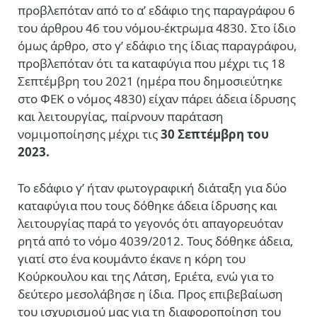
προβλεπόταν από το α’ εδάφιο της παραγράφου 6
του άρθρου 46 του νόμου-έκτρωμα 4830. Στο ίδιο
όμως άρθρο, στο γ’ εδάφιο της ίδιας παραγράφου,
προβλεπόταν ότι τα καταφύγια που μέχρι τις 18
Σεπτέμβρη του 2021 (ημέρα που δημοσιεύτηκε
στο ΦΕΚ ο νόμος 4830) είχαν πάρει άδεια ίδρυσης
και λειτουργίας, παίρνουν παράταση
νομιμοποίησης μέχρι τις
30 Σεπτέμβρη του
2023.
Το εδάφιο γ’ ήταν φωτογραφική διάταξη για δύο
καταφύγια που τους δόθηκε άδεια ίδρυσης και
λειτουργίας παρά το γεγονός ότι απαγορευόταν
ρητά από το νόμο 4039/2012. Τους δόθηκε άδεια,
γιατί στο ένα κουμάντο έκανε η κόρη του
Κούρκουλου και της Λάτση, Εριέτα, ενώ για το
δεύτερο μεσολάβησε η ίδια.
Προς επιβεβαίωση
του ισχυρισμού μας για τη διαφοροποίηση του