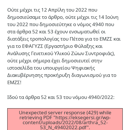
Ούτε μέχρι τις 12 Απρίλη του 2022 που
δημοσιεύσαμε το άρθρο, ούτε μέχρι τις 14 Ιούνη
του 2022 που δημοσιεύτηκε ο νόμος 4940 που
στα άρθρα 52 και 53 έχουν ενσωματωθεί οι
διατάξεις τροπολογίας του Πέτσα για το ΕΜΖΣ και
για το ΕΦΑΓΥΖΣ (Εργαστήριο Φύλαξης και
Ανάλυσης Γενετικού Υλικού Ζώων Συντροφιάς),
ούτε μέχρι σήμερα έχει δημοσιευτεί στην
ιστοσελίδα του υπουργείου Ψηφιακής
Διακυβέρνησης προκήρυξη διαγωνισμού για το
ΕΜΖΣ!
Ιδού τα άρθρα 52 και 53 του νόμου 4940/2022:
Unexpected server response (429) while
retrieving PDF "https://eksegersi.gr/wp-
content/uploads/2022/08/arthra_52-
53_N_49402022.pdf".