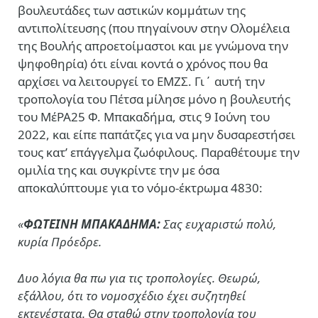
βουλευτάδες των αστικών κομμάτων της
αντιπολίτευσης (που πηγαίνουν στην Ολομέλεια
της Βουλής απροετοίμαστοι και με γνώμονα την
ψηφοθηρία) ότι είναι κοντά ο χρόνος που θα
αρχίσει να λειτουργεί το ΕΜΖΣ. Γι΄ αυτή την
τροπολογία του Πέτσα μίλησε μόνο η βουλευτής
του ΜέΡΑ25 Φ. Μπακαδήμα, στις 9 Ιούνη του
2022, και είπε παπάτζες για να μην δυσαρεστήσει
τους κατ’ επάγγελμα ζωόφιλους. Παραθέτουμε την
ομιλία της και συγκρίντε την με όσα
αποκαλύπτουμε για το νόμο-έκτρωμα 4830:
«
ΦΩΤΕΙΝΗ ΜΠΑΚΑΔΗΜΑ:
Σας ευχαριστώ πολύ,
κυρία Πρόεδρε.
Δυο λόγια θα πω για τις τροπολογίες. Θεωρώ,
εξάλλου, ότι το
νομοσχέδιο έχει συζητηθεί
εκτενέστατα.
Θα σταθώ στην τροπολογία του