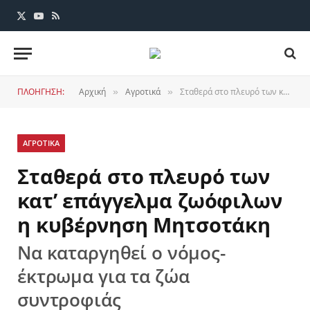
X
YouTube
RSS
(Twitter)
ΠΛΟΗΓΗΣΗ:
Αρχική
Αγροτικά
Σταθερά στο πλευρό των κατ’ επάγγελμα ζωόφιλων η κυβέρνηση Μητσοτάκη
»
»
ΑΓΡΟΤΙΚΑ
Σταθερά στο πλευρό των
κατ’ επάγγελμα ζωόφιλων
η κυβέρνηση Μητσοτάκη
Να καταργηθεί ο νόμος-
έκτρωμα για τα ζώα
συντροφιάς