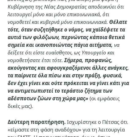
Κυβέρνηση
της Νέας Δημοκρατίας αποδεικνύει ότι
λειτουργεί μόνο και μόνο
επικοινωνιακά, ότι
νομοθετεί και κυβερνά μόνο επικοινωνιακά.
Θέλατε
τότε, όταν συζητήθηκε ο νόμος, να χαϊδέψετε τα
αυτιά
των φιλόζωων, περνώντας κάποια θετικά
σημεία και ικανοποιώντας πάγια αιτήματα,
να
δείξετε ότι είστε ευαίσθητοι, ως Υπουργείο και
νομοθετήσατε έτσι τότε.
Σήμερα, προφανώς,
ακούγοντας και αφουγκραζόμενοι άλλες
ανάγκες,
τα παίρνετε όλα πίσω και στην πράξη, φυσικά,
δεν έχει
γίνει και ούτε πρόκειται να γίνει κάτι για
να αντιμετωπιστεί το τεράστιο ζήτημα των
αδέσποτων ζώων στη χώρα μας»
(οι εμφάσεις
δικές μας).
Δεύτερη παρατήρηση.
Ισχυρίστηκε ο Πέτσας ότι
«είμαστε στη φάση αναδόχου» για τη λειτουργία