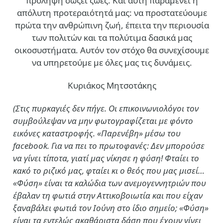
πρόληψη σώζει ζωές. Και αυτή παραμένει η
απόλυτη προτεραιότητά μας: να προστατεύουμε
πρώτα την ανθρώπινη ζωή, έπειτα την περιουσία
των πολιτών και τα πολύτιμα δασικά μας
οικοσυστήματα. Αυτόν τον στόχο θα συνεχίσουμε
να υπηρετούμε με όλες μας τις δυνάμεις.
Κυριάκος Μητσοτάκης
(Στις πυρκαγιές δεν πήγε. Οι επικοινωνιολόγοι τον
συμβούλεψαν να μην φωτογραφίζεται με φόντο
εικόνες καταστροφής. «Παρενέβη» μέσω του
facebook. Για να πει το πρωτοφανές: Δεν μπορούσε
να γίνει τίποτα, γιατί μας νίκησε η φύση! Φταίει το
κακό το ριζικό μας, φταίει κι ο θεός που μας μισεί…
«Φύση» είναι τα καλώδια των ανεμογεννητριών που
έβαλαν τη φωτιά στην Αττικοβοιωτία και που είχαν
ξαναβάλει φωτιά τον Ιούνη στο ίδιο σημείο; «Φύση»
είναι τα εντελώς ακαθάριστα δάση που έχουν γίνει