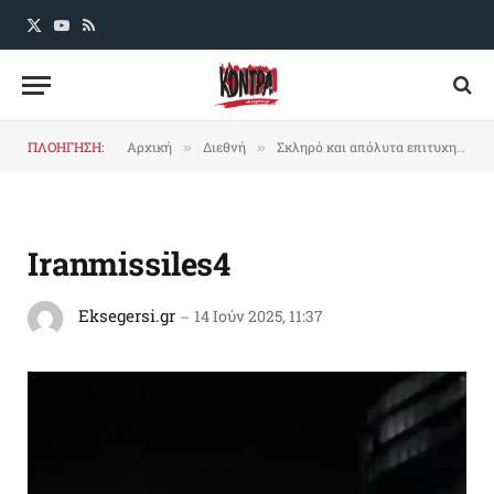
X
YouTube
RSS
(Twitter)
ΠΛΟΗΓΗΣΗ:
Αρχική
Διεθνή
Σκληρό και απόλυτα επιτυχημένο πλήγμα του Ιράν στη σιωνιστική οντότητα (video και φωτογραφίες)
»
»
Iranmissiles4
Eksegersi.gr
14 Ιούν 2025, 11:37
Πρόγραμμα
Αναπαραγωγής
Βίντεο