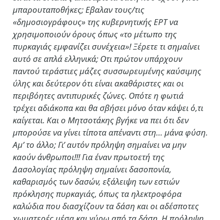
μπαρουταποθήκες; Εβαλαν τους/τις
«δημοσιογράφους» της κυβερνητικής ΕΡΤ να
χρησιμοποιούν όρους όπως «το μέτωπο της
πυρκαγιάς εμφανίζει συνέχεια»! Ξέρετε τι σημαίνει
αυτό σε απλά ελληνικά; Οτι πρώτον υπάρχουν
παντού τεράστιες μάζες συσσωρευμένης καύσιμης
ύλης και δεύτερον ότι είναι ακαθάριστες και οι
περιβόητες αντιπυρικές ζώνες. Οπότε η φωτιά
τρέχει αδιάκοπα και θα σβήσει μόνο όταν κάψει ό,τι
καίγεται. Και ο Μητσοτάκης βγήκε να πει ότι δεν
μπορούσε να γίνει τίποτα απέναντι στη… μάνα φύση.
Αμ’ το άλλο; Γι’ αυτόν πρόληψη σημαίνει να μην
καούν άνθρωποι!!! Για έναν πρωτοετή της
Δασολογίας πρόληψη σημαίνει δασοπονία,
καθαρισμός των δασών, εξάλειψη των εστιών
πρόκλησης πυρκαγιάς, όπως τα ηλεκτροφόρα
καλώδια που διασχίζουν τα δάση και οι αδέσποτες
χωματερές μέσα και γύρω από τα δάση. Η πρόληψη