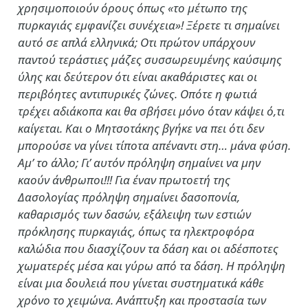
χρησιμοποιούν όρους όπως «το μέτωπο της
πυρκαγιάς εμφανίζει συνέχεια»! Ξέρετε τι σημαίνει
αυτό σε απλά ελληνικά; Οτι πρώτον υπάρχουν
παντού τεράστιες μάζες συσσωρευμένης καύσιμης
ύλης και δεύτερον ότι είναι ακαθάριστες και οι
περιβόητες αντιπυρικές ζώνες. Οπότε η φωτιά
τρέχει αδιάκοπα και θα σβήσει μόνο όταν κάψει ό,τι
καίγεται. Και ο Μητσοτάκης βγήκε να πει ότι δεν
μπορούσε να γίνει τίποτα απέναντι στη… μάνα φύση.
Αμ’ το άλλο; Γι’ αυτόν πρόληψη σημαίνει να μην
καούν άνθρωποι!!! Για έναν πρωτοετή της
Δασολογίας πρόληψη σημαίνει δασοπονία,
καθαρισμός των δασών, εξάλειψη των εστιών
πρόκλησης πυρκαγιάς, όπως τα ηλεκτροφόρα
καλώδια που διασχίζουν τα δάση και οι αδέσποτες
χωματερές μέσα και γύρω από τα δάση. Η πρόληψη
είναι μια δουλειά που γίνεται συστηματικά κάθε
χρόνο το χειμώνα. Ανάπτυξη και προστασία των