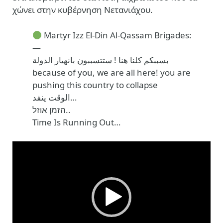
χώνει στην κυβέρνηση Νετανιάχου.
Martyr Izz El-Din Al-Qassam Brigades:
—
بسببكم كلنا هنا ! ستتسببون بانهيار الدولة
because of you, we are all here! you are
pushing this country to collapse
الوقت ينفد…
הזמן אוזל..
Time Is Running Out…
Πρόγραμμα
Αναπαραγωγής
Βίντεο