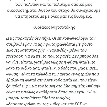
των πολιτών και τα πολύτιμα δασικά μας
οικοσυστήματα. Αυτόν τον στόχο θα συνεχίσουμε
να υπηρετούμε με όλες μας τις δυνάμεις.
Κυριάκος Μητσοτάκης
(Στις πυρκαγιές δεν πήγε. Οι επικοινωνιολόγοι τον
συμβούλεψαν να μην φωτογραφίζεται με φόντο
εικόνες καταστροφής. «Παρενέβη» μέσω του
facebook. Για να πει το πρωτοφανές: Δεν μπορούσε
να γίνει τίποτα, γιατί μας νίκησε η φύση! Φταίει το
κακό το ριζικό μας, φταίει κι ο θεός που μας μισεί…
«Φύση» είναι τα καλώδια των ανεμογεννητριών που
έβαλαν τη φωτιά στην Αττικοβοιωτία και που είχαν
ξαναβάλει φωτιά τον Ιούνη στο ίδιο σημείο; «Φύση»
είναι τα εντελώς ακαθάριστα δάση που έχουν γίνει
μπαρουταποθήκες; Εβαλαν τους/τις
«δημοσιογράφους» της κυβερνητικής ΕΡΤ να