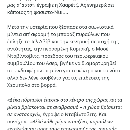
μας σ’ αυτό»,
έγραψε η Χααρέτζ. Ας ενημερώσει
κάποιος τη φασιστο-Νίκι…
Μετά την υστερία που ξέσπασε στα σιωνιστικά
μίντια απ’ αφορμή το μπαράζ πυραύλων που
έπληξε το Τελ Αβίβ και την κεντρική περιοχή της
οντότητας, την περασμένη Κυριακή, ο Μοσέ
Νταβίντοβιτς, πρόεδρος του περιφερειακού
συμβουλίου του Ασερ, βγήκε να διαμαρτυρηθεί
ότι ενδιαφέρονται μόνο για το κέντρο και το νότο
αλλά δεν λένε κουβέντα για τις επιθέσεις της
Χεσμπολά στο βορρά.
«Δέκα πύραυλοι έπεσαν στο κέντρο της χώρας και τα
μίντια βρίσκονται σε αναβρασμό – η χώρα βρίσκεται
σε αναταραχή»,
έγραψε ο Νταβίντοβιτς. Και
συνέχισε:
«Αλλά κάθε μέρα ντουζίνες πυραύλων
εκτοξεύονται προς τους εποικισμούς της γραμμής