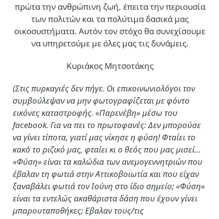
πρώτα την ανθρώπινη ζωή, έπειτα την περιουσία
των πολιτών και τα πολύτιμα δασικά μας
οικοσυστήματα. Αυτόν τον στόχο θα συνεχίσουμε
να υπηρετούμε με όλες μας τις δυνάμεις.
Κυριάκος Μητσοτάκης
(Στις πυρκαγιές δεν πήγε. Οι επικοινωνιολόγοι τον
συμβούλεψαν να μην φωτογραφίζεται με φόντο
εικόνες καταστροφής. «Παρενέβη» μέσω του
facebook. Για να πει το πρωτοφανές: Δεν μπορούσε
να γίνει τίποτα, γιατί μας νίκησε η φύση! Φταίει το
κακό το ριζικό μας, φταίει κι ο θεός που μας μισεί…
«Φύση» είναι τα καλώδια των ανεμογεννητριών που
έβαλαν τη φωτιά στην Αττικοβοιωτία και που είχαν
ξαναβάλει φωτιά τον Ιούνη στο ίδιο σημείο; «Φύση»
είναι τα εντελώς ακαθάριστα δάση που έχουν γίνει
μπαρουταποθήκες; Εβαλαν τους/τις