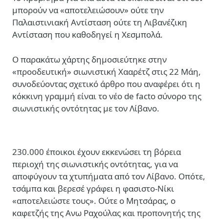
μπορούν να «αποτελειώσουν» ούτε την
Παλαιστινιακή Αντίσταση ούτε τη Λιβανέζικη
Αντίσταση που καθοδηγεί η Χεσμπολά.
O παρακάτω χάρτης δημοσιεύτηκε στην
«προοδευτική» σιωνιστική Χααρέτζ στις 22 Μάη,
συνοδεύοντας σχετικό άρθρο που αναφέρει ότι η
κόκκινη γραμμή είναι το νέο de facto σύνορο της
σιωνιστικής οντότητας με τον Λίβανο.
230.000 έποικοι έχουν εκκενώσει τη βόρεια
περιοχή της σιωνιστικής οντότητας, για να
αποφύγουν τα χτυπήματα από τον Λίβανο. Οπότε,
τσάμπα και βερεσέ γράφει η φασιστο-Νίκι
«αποτελειώστε τους». Ούτε ο Μητσάρας, ο
καφετζής της Ανω Ραχούλας και προπονητής της