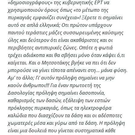
«δημοσιογράφους» της κυβερνητικής ΕΡΤ να
χρησιμοποιούν όρους όπως «το μέτωπο της
πυρκαγιάς εμφανίζει συνέχεια»! Ξέρετε τι σημαίνει
αυτό σε απλά ελληνικά; Οτι πρώτον υπάρχουν
παντού τεράστιες μάζες συσσωρευμένης καύσιμης
ύλης και δεύτερον ότι είναι ακαθάριστες και οι
περιβόητες αντιπυρικές ζώνες. Οπότε η φωτιά
τρέχει αδιάκοπα και θα σβήσει μόνο όταν κάψει ό,τι
καίγεται. Και ο Μητσοτάκης βγήκε να πει ότι δεν
μπορούσε να γίνει τίποτα απέναντι στη… μάνα φύση.
Αμ’ το άλλο; Γι’ αυτόν πρόληψη σημαίνει να μην
καούν άνθρωποι!!! Για έναν πρωτοετή της
Δασολογίας πρόληψη σημαίνει δασοπονία,
καθαρισμός των δασών, εξάλειψη των εστιών
πρόκλησης πυρκαγιάς, όπως τα ηλεκτροφόρα
καλώδια που διασχίζουν τα δάση και οι αδέσποτες
χωματερές μέσα και γύρω από τα δάση. Η πρόληψη
είναι μια δουλειά που γίνεται συστηματικά κάθε