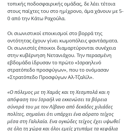
τοπικής ποδοσφαιρικής ομάδας, δε λέει τέτοια
στους παίχτες του στο ημίχρονο, άμα χάνουν με 5-
0 από την Κάτω Ραχούλα.
Οι σιωνιστικοί εποικισμοί στο βορρά της
οντότητας έχουν γίνει κωμοπόλεις φαντάσματα.
Οι σιωνιστές έποικοι διαμαρτύρονται συνέχεια
στην κυβέρνηση Νετανιάχου. Την περασμένη
εβδομάδα ίδρυσαν το πρώτο «Ισραηλινό
στρατόπεδο προσφύγων», που το ονόμασαν
«Στρατόπεδο Προσφύγων Αλ-Τζαλίλ».
«Ο πόλεμος με τη Χαμάς και τη Χεσμπολά και η
απόφαση του Ισραήλ να εκκενώσει τα βόρεια
σύνορά του με τον Λίβανο από δεκάδες χιλιάδες
πολίτες, σημαίνει ότι υπάρχει ένα αόρατο τείχος
μέσα στη Γαλιλαία. Ενα ογκώδες τείχος έχει υψωθεί
σε όλη τη χώρα και όλοι εμείς χτυπάμε τα κεφάλια