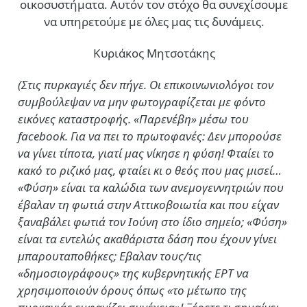
οικοσυστήματα. Αυτόν τον στόχο θα συνεχίσουμε
να υπηρετούμε με όλες μας τις δυνάμεις.
Κυριάκος Μητσοτάκης
(Στις πυρκαγιές δεν πήγε. Οι επικοινωνιολόγοι τον
συμβούλεψαν να μην φωτογραφίζεται με φόντο
εικόνες καταστροφής. «Παρενέβη» μέσω του
facebook. Για να πει το πρωτοφανές: Δεν μπορούσε
να γίνει τίποτα, γιατί μας νίκησε η φύση! Φταίει το
κακό το ριζικό μας, φταίει κι ο θεός που μας μισεί…
«Φύση» είναι τα καλώδια των ανεμογεννητριών που
έβαλαν τη φωτιά στην Αττικοβοιωτία και που είχαν
ξαναβάλει φωτιά τον Ιούνη στο ίδιο σημείο; «Φύση»
είναι τα εντελώς ακαθάριστα δάση που έχουν γίνει
μπαρουταποθήκες; Εβαλαν τους/τις
«δημοσιογράφους» της κυβερνητικής ΕΡΤ να
χρησιμοποιούν όρους όπως «το μέτωπο της