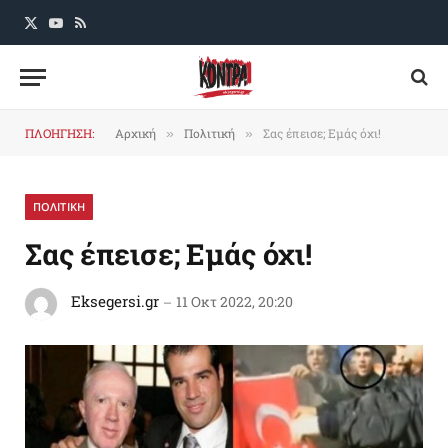
X
YouTube
RSS
(Twitter)
ΠΛΟΗΓΗΣΗ:
Αρχική
Πολιτική
Σας έπεισε; Εμάς όχι!
»
»
ΠΟΛΙΤΙΚΗ
Σας έπεισε; Εμάς όχι!
Eksegersi.gr
11 Οκτ 2022, 20:20