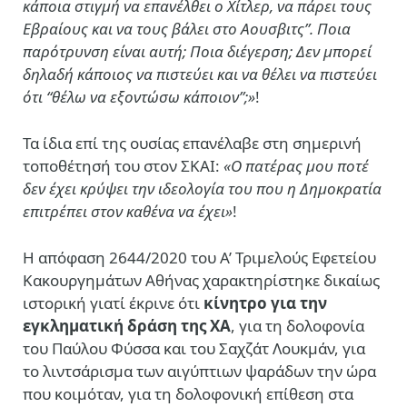
κάποια στιγμή να επανέλθει ο Χίτλερ, να πάρει τους
Εβραίους και να τους βάλει στο Αουσβιτς”. Ποια
παρότρυνση είναι αυτή; Ποια διέγερση; Δεν μπορεί
δηλαδή κάποιος να πιστεύει και να θέλει να πιστεύει
ότι “θέλω να εξοντώσω κάποιον”;»
!
Τα ίδια επί της ουσίας επανέλαβε στη σημερινή
τοποθέτησή του στον ΣΚΑΙ:
«Ο πατέρας μου ποτέ
δεν έχει κρύψει την ιδεολογία του που η Δημοκρατία
επιτρέπει στον καθένα να έχει»
!
Η απόφαση 2644/2020 του Α’ Τριμελούς Εφετείου
Κακουργημάτων Αθήνας χαρακτηρίστηκε δικαίως
ιστορική γιατί έκρινε ότι
κίνητρο για την
εγκληματική δράση της ΧΑ
, για τη δολοφονία
του Παύλου Φύσσα και του Σαχζάτ Λουκμάν, για
το λιντσάρισμα των αιγύπτιων ψαράδων την ώρα
που κοιμόταν, για τη δολοφονική επίθεση στα