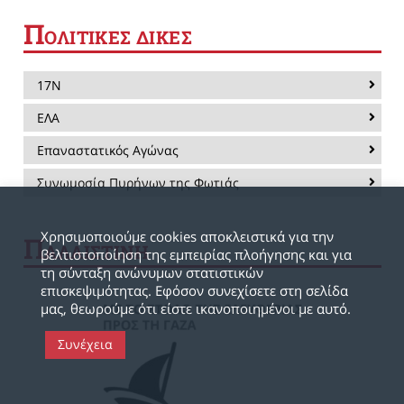
Π
ΟΛΙΤΙΚΕΣ ΔΙΚΕΣ
17Ν
ΕΛΑ
Επαναστατικός Αγώνας
Συνωμοσία Πυρήνων της Φωτιάς
Χρησιμοποιούμε cookies αποκλειστικά για την
Π
ΑΛΑΙΣΤΙΝΗ
βελτιστοποίηση της εμπειρίας πλοήγησης και για
τη σύνταξη ανώνυμων στατιστικών
επισκεψιμότητας. Εφόσον συνεχίσετε στη σελίδα
μας, θεωρούμε ότι είστε ικανοποιημένοι με αυτό.
Συνέχεια