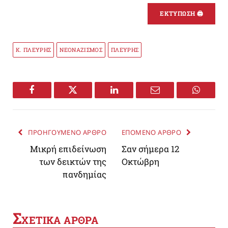
ΕΚΤΥΠΩΣΗ 🖨
Κ. ΠΛΕΥΡΗΣ
ΝΕΟΝΑΖΙΣΜΟΣ
ΠΛΕΥΡΗΣ
Facebook
Twitter
LinkedIn
Email
WhatsA
ΠΡΟΗΓΟΥΜΕΝΟ ΑΡΘΡΟ
ΕΠΟΜΕΝΟ ΑΡΘΡΟ
Μικρή επιδείνωση
Σαν σήμερα 12
των δεικτών της
Οκτώβρη
πανδημίας
Σ
ΧΕΤΙΚΑ ΑΡΘΡΑ