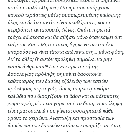
πυρκαγιάς εμφανίζει συνέχεια»! Ξέρετε τι σημαίνει
αυτό σε απλά ελληνικά; Οτι πρώτον υπάρχουν
παντού τεράστιες μάζες συσσωρευμένης καύσιμης
ύλης και δεύτερον ότι είναι ακαθάριστες και οι
περιβόητες αντιπυρικές ζώνες. Οπότε η φωτιά
τρέχει αδιάκοπα και θα σβήσει μόνο όταν κάψει ό,τι
καίγεται. Και ο Μητσοτάκης βγήκε να πει ότι δεν
μπορούσε να γίνει τίποτα απέναντι στη… μάνα φύση.
Αμ’ το άλλο; Γι’ αυτόν πρόληψη σημαίνει να μην
καούν άνθρωποι!!! Για έναν πρωτοετή της
Δασολογίας πρόληψη σημαίνει δασοπονία,
καθαρισμός των δασών, εξάλειψη των εστιών
πρόκλησης πυρκαγιάς, όπως τα ηλεκτροφόρα
καλώδια που διασχίζουν τα δάση και οι αδέσποτες
χωματερές μέσα και γύρω από τα δάση. Η πρόληψη
είναι μια δουλειά που γίνεται συστηματικά κάθε
χρόνο το χειμώνα. Ανάπτυξη και προστασία των
δασών και των δασικών εκτάσεων ονομάζεται. Αυτή