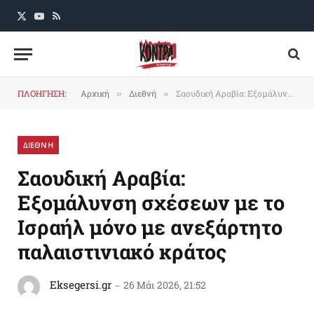
X
YouTube
RSS
(Twitter)
ΠΛΟΗΓΗΣΗ:
Αρχική
Διεθνή
Σαουδική Αραβία: Εξομάλυνση σχέσεων με το Ισραήλ μόνο με ανεξάρτητο παλαιστινιακό κράτος
»
»
ΔΙΕΘΝΗ
Σαουδική Αραβία:
Εξομάλυνση σχέσεων με το
Ισραήλ μόνο με ανεξάρτητο
παλαιστινιακό κράτος
Eksegersi.gr
26 Μάι 2026, 21:52