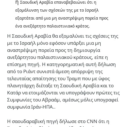
η
Σαουδική Αραβία επαναβεβαιώνει ότι η
εξομάλυνση των σχέσεών της με το Ισραήλ
εξαρτάται από μια μη αναστρέψιμη πορεία προς
ένα ανεξάρτητο παλαιστινιακό κράτος.
Η Σαουδική Αραβία θα εξομαλύνει τις σχέσεις της
με το Ισραήλ μόνο εφόσον υπάρξει μια μη
αναστρέψιμη πορεία προς τη δημιουργία
ανεξάρτητου παλαιστινιακού κράτους, είπε η
επίσημη πηγή. Η κατηγορηματική αυτή δήλωση
από το Ριάντ συνιστά άμεση απόρριψη της
τελευταίας απαίτησης του Τραμπ που με ύφος
πλανητάρχη διέταξε τη Σαουδική Αραβία και το
Κατάρ να ετοιμάζονται να υπογράψουν πρώτες τις
Συμφωνίες του Αβραάμ, αμέσως μόλις υπογραφεί
συμφωνία Ιράν-ΗΠΑ..
Η σαουδαραβική πηγή δήλωσε στο CNN ότι η