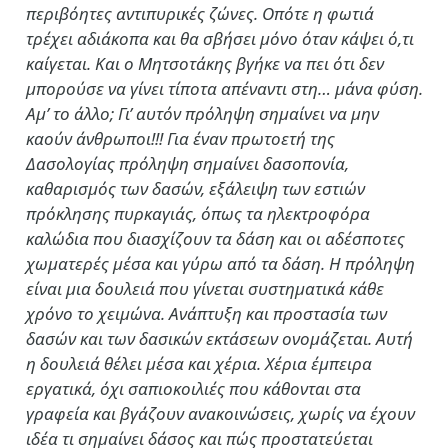
περιβόητες αντιπυρικές ζώνες. Οπότε η φωτιά
τρέχει αδιάκοπα και θα σβήσει μόνο όταν κάψει ό,τι
καίγεται. Και ο Μητσοτάκης βγήκε να πει ότι δεν
μπορούσε να γίνει τίποτα απέναντι στη… μάνα φύση.
Αμ’ το άλλο; Γι’ αυτόν πρόληψη σημαίνει να μην
καούν άνθρωποι!!! Για έναν πρωτοετή της
Δασολογίας πρόληψη σημαίνει δασοπονία,
καθαρισμός των δασών, εξάλειψη των εστιών
πρόκλησης πυρκαγιάς, όπως τα ηλεκτροφόρα
καλώδια που διασχίζουν τα δάση και οι αδέσποτες
χωματερές μέσα και γύρω από τα δάση. Η πρόληψη
είναι μια δουλειά που γίνεται συστηματικά κάθε
χρόνο το χειμώνα. Ανάπτυξη και προστασία των
δασών και των δασικών εκτάσεων ονομάζεται. Αυτή
η δουλειά θέλει μέσα και χέρια. Χέρια έμπειρα
εργατικά, όχι σαπιοκοιλιές που κάθονται στα
γραφεία και βγάζουν ανακοινώσεις, χωρίς να έχουν
ιδέα τι σημαίνει δάσος και πώς προστατεύεται