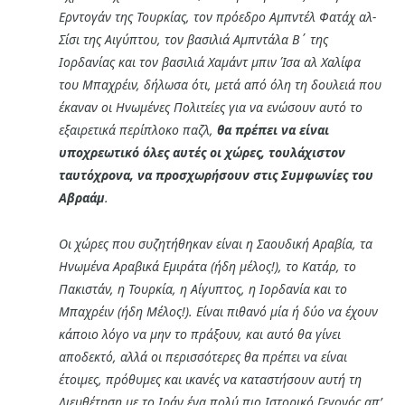
Ερντογάν της Τουρκίας, τον πρόεδρο Αμπντέλ Φατάχ αλ-
Σίσι της Αιγύπτου, τον βασιλιά Αμπντάλα Β΄ της
Ιορδανίας και τον βασιλιά Χαμάντ μπιν Ίσα αλ Χαλίφα
του Μπαχρέιν, δήλωσα ότι, μετά από όλη τη δουλειά που
έκαναν οι Ηνωμένες Πολιτείες για να ενώσουν αυτό το
εξαιρετικά περίπλοκο παζλ,
θα πρέπει να είναι
υποχρεωτικό όλες αυτές οι χώρες, τουλάχιστον
ταυτόχρονα, να προσχωρήσουν στις Συμφωνίες του
Αβραάμ
.
Οι χώρες που συζητήθηκαν είναι η Σαουδική Αραβία, τα
Ηνωμένα Αραβικά Εμιράτα (ήδη μέλος!), το Κατάρ, το
Πακιστάν, η Τουρκία, η Αίγυπτος, η Ιορδανία και το
Μπαχρέιν (ήδη Μέλος!). Είναι πιθανό μία ή δύο να έχουν
κάποιο λόγο να μην το πράξουν, και αυτό θα γίνει
αποδεκτό, αλλά οι περισσότερες θα πρέπει να είναι
έτοιμες, πρόθυμες και ικανές να καταστήσουν αυτή τη
Διευθέτηση με το Ιράν ένα πολύ πιο Ιστορικό Γεγονός απ’