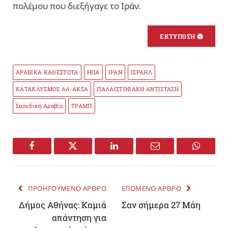
πολέμου που διεξήγαγε το Ιράν.
ΕΚΤΥΠΩΣΗ 🖨
ΑΡΑΒΙΚΑ ΚΑΘΕΣΤΩΤΑ
ΗΠΑ
ΙΡΑΝ
ΙΣΡΑΗΛ
ΚΑΤΑΚΛΥΣΜΟΣ ΑΛ-ΑΚΣΑ
ΠΑΛΑΙΣΤΙΝΙΑΚΗ ΑΝΤΙΣΤΑΣΗ
Σαουδική Αραβία
ΤΡΑΜΠ
Facebook
Twitter
LinkedIn
Email
WhatsA
ΠΡΟΗΓΟΥΜΕΝΟ ΑΡΘΡΟ
ΕΠΟΜΕΝΟ ΑΡΘΡΟ
Δήμος Αθήνας: Καμιά
Σαν σήμερα 27 Μάη
απάντηση για