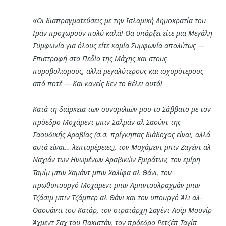
«
Οι διαπραγματεύσεις με την Ισλαμική Δημοκρατία του
Ιράν προχωρούν πολύ καλά! Θα υπάρξει είτε μια Μεγάλη
Συμφωνία για όλους είτε καμία Συμφωνία απολύτως —
Επιστροφή στο Πεδίο της Μάχης και στους
πυροβολισμούς, αλλά μεγαλύτερους και ισχυρότερους
από ποτέ — Και κανείς δεν το θέλει αυτό!
Κατά τη διάρκεια των συνομιλιών μου το Σάββατο με τον
πρόεδρο Μοχάμεντ μπιν Σαλμάν αλ Σαούντ της
Σαουδικής Αραβίας (σ.σ. πρίγκηπας διάδοχος είναι, αλλά
αυτά είναι… λεπτομέρειες), τον Μοχάμεντ μπιν Ζαγέντ αλ
Ναχιάν των Ηνωμένων Αραβικών Εμιράτων, τον εμίρη
Ταμίμ μπιν Χαμάντ μπιν Χαλίφα αλ Θάνι, τον
πρωθυπουργό Μοχάμεντ μπιν Αμπντουλραχμάν μπιν
Τζάσιμ μπιν Τζάμπερ αλ Θάνι και τον υπουργό Άλι αλ-
Θαουάντι του Κατάρ, τον στρατάρχη Σαγέντ Ασίμ Μουνίρ
Άχμεντ Σαχ του Πακιστάν, τον πρόεδρο Ρετζέπ Ταγίπ