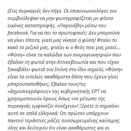
(Στις πυρκαγιές δεν πήγε. Οι επικοινωνιολόγοι τον
συμβούλεψαν να μην φωτογραφίζεται με φόντο
εικόνες καταστροφής. «Παρενέβη» μέσω του
facebook. Για να πει το πρωτοφανές: Δεν μπορούσε
να γίνει τίποτα, γιατί μας νίκησε η φύση! Φταίει το
κακό το ριζικό μας, φταίει κι ο θεός που μας μισεί…
«Φύση» είναι τα καλώδια των ανεμογεννητριών που
έβαλαν τη φωτιά στην Αττικοβοιωτία και που είχαν
ξαναβάλει φωτιά τον Ιούνη στο ίδιο σημείο; «Φύση»
είναι τα εντελώς ακαθάριστα δάση που έχουν γίνει
μπαρουταποθήκες; Εβαλαν τους/τις
«δημοσιογράφους» της κυβερνητικής ΕΡΤ να
χρησιμοποιούν όρους όπως «το μέτωπο της
πυρκαγιάς εμφανίζει συνέχεια»! Ξέρετε τι σημαίνει
αυτό σε απλά ελληνικά; Οτι πρώτον υπάρχουν
παντού τεράστιες μάζες συσσωρευμένης καύσιμης
ύλης και δεύτερον ότι είναι ακαθάριστες και οι