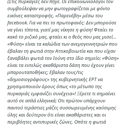
(Στις πυρκαγιές δεν πήγε. Οι επικοινωνιολόγοι τον
συμβούλεψαν να μην φωτογραφίζεται με φόντο
εικόνες καταστροφής. «Παρενέβη» μέσω του
facebook. Για να πει το πρωτοφανές: Δεν μπορούσε
να γίνει τίποτα, γιατί μας νίκησε η φύση! Φταίει το
κακό το ριζικό μας, φταίει κι ο θεός που μας μισεί…
«Φύση» είναι τα καλώδια των ανεμογεννητριών που
έβαλαν τη φωτιά στην Αττικοβοιωτία και που είχαν
ξαναβάλει φωτιά τον Ιούνη στο ίδιο σημείο; «Φύση»
είναι τα εντελώς ακαθάριστα δάση που έχουν γίνει
μπαρουταποθήκες; Εβαλαν τους/τις
«δημοσιογράφους» της κυβερνητικής ΕΡΤ να
χρησιμοποιούν όρους όπως «το μέτωπο της
πυρκαγιάς εμφανίζει συνέχεια»! Ξέρετε τι σημαίνει
αυτό σε απλά ελληνικά; Οτι πρώτον υπάρχουν
παντού τεράστιες μάζες συσσωρευμένης καύσιμης
ύλης και δεύτερον ότι είναι ακαθάριστες και οι
περιβόητες αντιπυρικές ζώνες. Οπότε η φωτιά