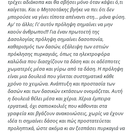
τρέχει αδιάκοπα και θα σβήσει μόνο όταν κάψει ό,τι
καίγεται. Και ο Μητσοτάκης βγήκε να πει ότι δεν
μπορούσε να γίνει τίποτα απέναντι στη… μάνα φύση.
Αμ’ το άλλο; Γι’ αυτόν πρόληψη σημαίνει να μην
καούν άνθρωποι!!! Για έναν πρωτοετή της
Δασολογίας πρόληψη σημαίνει δασοπονία,
καθαρισμός των δασών, εξάλειψη των εστιών
πρόκλησης πυρκαγιάς, όπως τα ηλεκτροφόρα
καλώδια που διασχίζουν τα δάση και οι αδέσποτες
χωματερές μέσα και γύρω από τα δάση. Η πρόληψη
είναι μια δουλειά που γίνεται συστηματικά κάθε
χρόνο το χειμώνα. Ανάπτυξη και προστασία των
δασών και των δασικών εκτάσεων ονομάζεται. Αυτή
η δουλειά θέλει μέσα και χέρια. Χέρια έμπειρα
εργατικά, όχι σαπιοκοιλιές που κάθονται στα
γραφεία και βγάζουν ανακοινώσεις, χωρίς να έχουν
ιδέα τι σημαίνει δάσος και πώς προστατεύεται
προληπτικά, ώστε ακόμα κι αν ξεσπάσει πυρκαγιά να