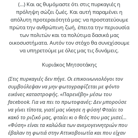
(…)
Και ας θυμόμαστε ότι στις πυρκαγιές η
πρόληψη σώζει ζωές. Και αυτή παραμένει η
απόλυτη προτεραιότητά μας: να προστατεύουμε
πρώτα την ανθρώπινη ζωή, έπειτα την περιουσία
των πολιτών και τα πολύτιμα δασικά μας
οικοσυστήματα. Αυτόν τον στόχο θα συνεχίσουμε
να υπηρετούμε με όλες μας τις δυνάμεις.
Κυριάκος Μητσοτάκης
(Στις πυρκαγιές δεν πήγε. Οι επικοινωνιολόγοι τον
συμβούλεψαν να μην φωτογραφίζεται με φόντο
εικόνες καταστροφής. «Παρενέβη» μέσω του
facebook. Για να πει το πρωτοφανές: Δεν μπορούσε
να γίνει τίποτα, γιατί μας νίκησε η φύση! Φταίει το
κακό το ριζικό μας, φταίει κι ο θεός που μας μισεί…
«Φύση» είναι τα καλώδια των ανεμογεννητριών που
έβαλαν τη φωτιά στην Αττικοβοιωτία και που είχαν