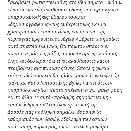
ξαναβάλει φωτιά τον Ιούνη στο ίδιο σημείο; «Φύση»
είναι τα εντελώς ακαθάριστα δάση που έχουν γίνει
μπαρουταποθήκες; Εβαλαν τους/τις
«δημοσιογράφους» της κυβερνητικής ΕΡΤ να
χρησιμοποιούν όρους όπως «το μέτωπο της
πυρκαγιάς εμφανίζει συνέχεια»! Ξέρετε τι σημαίνει
αυτό σε απλά ελληνικά; Οτι πρώτον υπάρχουν
παντού τεράστιες μάζες συσσωρευμένης καύσιμης
ύλης και δεύτερον ότι είναι ακαθάριστες και οι
περιβόητες αντιπυρικές ζώνες. Οπότε η φωτιά
τρέχει αδιάκοπα και θα σβήσει μόνο όταν κάψει ό,τι
καίγεται. Και ο Μητσοτάκης βγήκε να πει ότι δεν
μπορούσε να γίνει τίποτα απέναντι στη… μάνα φύση.
Αμ’ το άλλο; Γι’ αυτόν πρόληψη σημαίνει να μην
καούν άνθρωποι!!! Για έναν πρωτοετή της
Δασολογίας πρόληψη σημαίνει δασοπονία,
καθαρισμός των δασών, εξάλειψη των εστιών
πρόκλησης πυρκαγιάς, όπως τα ηλεκτροφόρα