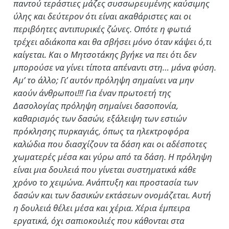
παντού τεράστιες μάζες συσσωρευμένης καύσιμης
ύλης και δεύτερον ότι είναι ακαθάριστες και οι
περιβόητες αντιπυρικές ζώνες. Οπότε η φωτιά
τρέχει αδιάκοπα και θα σβήσει μόνο όταν κάψει ό,τι
καίγεται. Και ο Μητσοτάκης βγήκε να πει ότι δεν
μπορούσε να γίνει τίποτα απέναντι στη… μάνα φύση.
Αμ’ το άλλο; Γι’ αυτόν πρόληψη σημαίνει να μην
καούν άνθρωποι!!! Για έναν πρωτοετή της
Δασολογίας πρόληψη σημαίνει δασοπονία,
καθαρισμός των δασών, εξάλειψη των εστιών
πρόκλησης πυρκαγιάς, όπως τα ηλεκτροφόρα
καλώδια που διασχίζουν τα δάση και οι αδέσποτες
χωματερές μέσα και γύρω από τα δάση. Η πρόληψη
είναι μια δουλειά που γίνεται συστηματικά κάθε
χρόνο το χειμώνα. Ανάπτυξη και προστασία των
δασών και των δασικών εκτάσεων ονομάζεται. Αυτή
η δουλειά θέλει μέσα και χέρια. Χέρια έμπειρα
εργατικά, όχι σαπιοκοιλιές που κάθονται στα