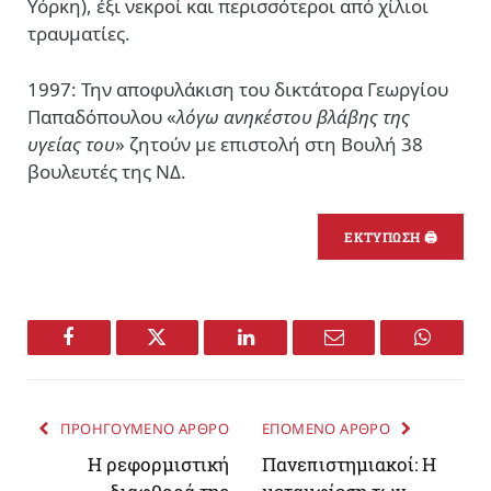
Υόρκη), έξι νεκροί και περισσότεροι από χίλιοι
τραυματίες.
1997: Την αποφυλάκιση του δικτάτορα Γεωργίου
Παπαδόπουλου «
λόγω ανηκέστου βλάβης της
υγείας του
» ζητούν με επιστολή στη Βουλή 38
βουλευτές της ΝΔ.
ΕΚΤΥΠΩΣΗ 🖨
Facebook
Twitter
LinkedIn
Email
WhatsA
ΠΡΟΗΓΟΥΜΕΝΟ ΑΡΘΡΟ
ΕΠΟΜΕΝΟ ΑΡΘΡΟ
Η ρεφορμιστική
Πανεπιστημιακοί: Η