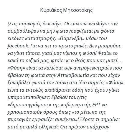
Κυριάκος Μητσοτάκης
(Στις πυρκαγιές δεν πήγε. Οι επικοινωνιολόγοι τον
συμβούλεψαν να μην φωτογραφίζεται με φόντο
εικόνες καταστροφής. «Παρενέβη» μέσω του
facebook. Για να πει το πρωτοφανές: Δεν μπορούσε
να γίνει τίποτα, γιατί μας νίκησε η φύση! Φταίει το
κακό το ριζικό μας, φταίει κι ο θεός που μας μισεί…
«Φύση» είναι τα καλώδια των ανεμογεννητριών που
έβαλαν τη φωτιά στην Αττικοβοιωτία και που είχαν
ξαναβάλει φωτιά τον Ιούνη στο ίδιο σημείο; «Φύση»
είναι τα εντελώς ακαθάριστα δάση που έχουν γίνει
μπαρουταποθήκες; Εβαλαν τους/τις
«δημοσιογράφους» της κυβερνητικής ΕΡΤ να
χρησιμοποιούν όρους όπως «το μέτωπο της
πυρκαγιάς εμφανίζει συνέχεια»! Ξέρετε τι σημαίνει
αυτό σε απλά ελληνικά; Οτι πρώτον υπάρχουν