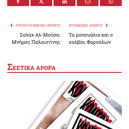
Facebook
Twitter
LinkedIn
Email
WhatsA
ΠΡΟΗΓΟΥΜΕΝΟ ΑΡΘΡΟ
ΕΠΟΜΕΝΟ ΑΡΘΡΟ
Σαλάχ Αλ-Μούσα:
Τα μανουάλια και ο
Μνήμες Παλαιστίνης
χαλβάς Φαρσάλων
Σ
ΧΕΤΙΚΑ ΑΡΘΡΑ