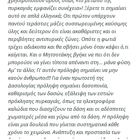
χρησιμοποιούν όρους όπως «το μέτωπο της
πυρκαγιάς εμφανίζει συνέχεια»! Ξέρετε τι σημαίνει
αυτό σε απλά ελληνικά; Οτι πρώτον υπάρχουν
παντού τεράστιες μάζες συσσωρευμένης καύσιμης
ύλης και δεύτερον ότι είναι ακαθάριστες και οι
περιβόητες αντιπυρικές ζώνες. Οπότε η φωτιά
τρέχει αδιάκοπα και θα σβήσει μόνο όταν κάψει ό,τι
καίγεται. Και ο Μητσοτάκης βγήκε να πει ότι δεν
μπορούσε να γίνει τίποτα απέναντι στη… μάνα φύση.
Αμ’ το άλλο; Γι’ αυτόν πρόληψη σημαίνει να μην
καούν άνθρωποι!!! Για έναν πρωτοετή της
Δασολογίας πρόληψη σημαίνει δασοπονία,
καθαρισμός των δασών, εξάλειψη των εστιών
πρόκλησης πυρκαγιάς, όπως τα ηλεκτροφόρα
καλώδια που διασχίζουν τα δάση και οι αδέσποτες
χωματερές μέσα και γύρω από τα δάση. Η πρόληψη
είναι μια δουλειά που γίνεται συστηματικά κάθε
χρόνο το χειμώνα. Ανάπτυξη και προστασία των