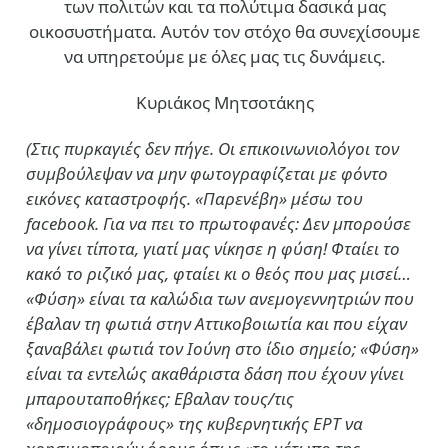
των πολιτών και τα πολύτιμα δασικά μας
οικοσυστήματα. Αυτόν τον στόχο θα συνεχίσουμε
να υπηρετούμε με όλες μας τις δυνάμεις.
Κυριάκος Μητσοτάκης
(Στις πυρκαγιές δεν πήγε. Οι επικοινωνιολόγοι τον
συμβούλεψαν να μην φωτογραφίζεται με φόντο
εικόνες καταστροφής. «Παρενέβη» μέσω του
facebook. Για να πει το πρωτοφανές: Δεν μπορούσε
να γίνει τίποτα, γιατί μας νίκησε η φύση! Φταίει το
κακό το ριζικό μας, φταίει κι ο θεός που μας μισεί…
«Φύση» είναι τα καλώδια των ανεμογεννητριών που
έβαλαν τη φωτιά στην Αττικοβοιωτία και που είχαν
ξαναβάλει φωτιά τον Ιούνη στο ίδιο σημείο; «Φύση»
είναι τα εντελώς ακαθάριστα δάση που έχουν γίνει
μπαρουταποθήκες; Εβαλαν τους/τις
«δημοσιογράφους» της κυβερνητικής ΕΡΤ να