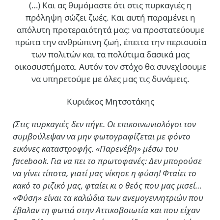
(…)
Και ας θυμόμαστε ότι στις πυρκαγιές η
πρόληψη σώζει ζωές. Και αυτή παραμένει η
απόλυτη προτεραιότητά μας: να προστατεύουμε
πρώτα την ανθρώπινη ζωή, έπειτα την περιουσία
των πολιτών και τα πολύτιμα δασικά μας
οικοσυστήματα. Αυτόν τον στόχο θα συνεχίσουμε
να υπηρετούμε με όλες μας τις δυνάμεις.
Κυριάκος Μητσοτάκης
(Στις πυρκαγιές δεν πήγε. Οι επικοινωνιολόγοι τον
συμβούλεψαν να μην φωτογραφίζεται με φόντο
εικόνες καταστροφής. «Παρενέβη» μέσω του
facebook. Για να πει το πρωτοφανές: Δεν μπορούσε
να γίνει τίποτα, γιατί μας νίκησε η φύση! Φταίει το
κακό το ριζικό μας, φταίει κι ο θεός που μας μισεί…
«Φύση» είναι τα καλώδια των ανεμογεννητριών που
έβαλαν τη φωτιά στην Αττικοβοιωτία και που είχαν