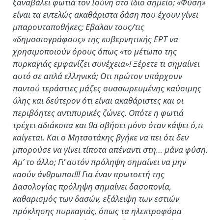
ξαναβάλει φωτιά τον Ιούνη στο ίδιο σημείο; «Φύση»
είναι τα εντελώς ακαθάριστα δάση που έχουν γίνει
μπαρουταποθήκες; Εβαλαν τους/τις
«δημοσιογράφους» της κυβερνητικής ΕΡΤ να
χρησιμοποιούν όρους όπως «το μέτωπο της
πυρκαγιάς εμφανίζει συνέχεια»! Ξέρετε τι σημαίνει
αυτό σε απλά ελληνικά; Οτι πρώτον υπάρχουν
παντού τεράστιες μάζες συσσωρευμένης καύσιμης
ύλης και δεύτερον ότι είναι ακαθάριστες και οι
περιβόητες αντιπυρικές ζώνες. Οπότε η φωτιά
τρέχει αδιάκοπα και θα σβήσει μόνο όταν κάψει ό,τι
καίγεται. Και ο Μητσοτάκης βγήκε να πει ότι δεν
μπορούσε να γίνει τίποτα απέναντι στη… μάνα φύση.
Αμ’ το άλλο; Γι’ αυτόν πρόληψη σημαίνει να μην
καούν άνθρωποι!!! Για έναν πρωτοετή της
Δασολογίας πρόληψη σημαίνει δασοπονία,
καθαρισμός των δασών, εξάλειψη των εστιών
πρόκλησης πυρκαγιάς, όπως τα ηλεκτροφόρα