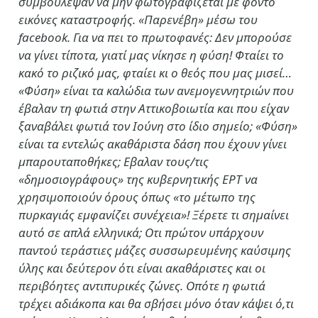
συμβούλεψαν να μην φωτογραφίζεται με φόντο
εικόνες καταστροφής. «Παρενέβη» μέσω του
facebook. Για να πει το πρωτοφανές: Δεν μπορούσε
να γίνει τίποτα, γιατί μας νίκησε η φύση! Φταίει το
κακό το ριζικό μας, φταίει κι ο θεός που μας μισεί…
«Φύση» είναι τα καλώδια των ανεμογεννητριών που
έβαλαν τη φωτιά στην Αττικοβοιωτία και που είχαν
ξαναβάλει φωτιά τον Ιούνη στο ίδιο σημείο; «Φύση»
είναι τα εντελώς ακαθάριστα δάση που έχουν γίνει
μπαρουταποθήκες; Εβαλαν τους/τις
«δημοσιογράφους» της κυβερνητικής ΕΡΤ να
χρησιμοποιούν όρους όπως «το μέτωπο της
πυρκαγιάς εμφανίζει συνέχεια»! Ξέρετε τι σημαίνει
αυτό σε απλά ελληνικά; Οτι πρώτον υπάρχουν
παντού τεράστιες μάζες συσσωρευμένης καύσιμης
ύλης και δεύτερον ότι είναι ακαθάριστες και οι
περιβόητες αντιπυρικές ζώνες. Οπότε η φωτιά
τρέχει αδιάκοπα και θα σβήσει μόνο όταν κάψει ό,τι