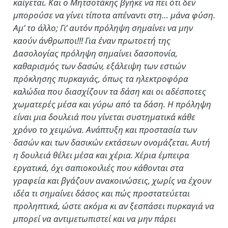
καίγεται. Και ο Μητσοτάκης βγήκε να πει ότι δεν
μπορούσε να γίνει τίποτα απέναντι στη… μάνα φύση.
Αμ’ το άλλο; Γι’ αυτόν πρόληψη σημαίνει να μην
καούν άνθρωποι!!! Για έναν πρωτοετή της
Δασολογίας πρόληψη σημαίνει δασοπονία,
καθαρισμός των δασών, εξάλειψη των εστιών
πρόκλησης πυρκαγιάς, όπως τα ηλεκτροφόρα
καλώδια που διασχίζουν τα δάση και οι αδέσποτες
χωματερές μέσα και γύρω από τα δάση. Η πρόληψη
είναι μια δουλειά που γίνεται συστηματικά κάθε
χρόνο το χειμώνα. Ανάπτυξη και προστασία των
δασών και των δασικών εκτάσεων ονομάζεται. Αυτή
η δουλειά θέλει μέσα και χέρια. Χέρια έμπειρα
εργατικά, όχι σαπιοκοιλιές που κάθονται στα
γραφεία και βγάζουν ανακοινώσεις, χωρίς να έχουν
ιδέα τι σημαίνει δάσος και πώς προστατεύεται
προληπτικά, ώστε ακόμα κι αν ξεσπάσει πυρκαγιά να
μπορεί να αντιμετωπιστεί και να μην πάρει