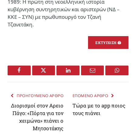
1989: Η πρώτη στη νεοελληνική ιστορία
κυβέρνηση συντηρητικών και αριστερών (ΝΔ –
ΚΚΕ – ΣΥΝ) με πρωθυπουργό τον Τζανή
Τζανετάκη.
ΕΚΤΥΠΩΣΗ 🖨
Facebook
Twitter
LinkedIn
Email
WhatsA
ΠΡΟΗΓΟΥΜΕΝΟ ΑΡΘΡΟ
ΕΠΟΜΕΝΟ ΑΡΘΡΟ
Διορισμοί στον Αρειο
Τώρα με το app ποιος
Πάγο: «Πόρτα για τον
τους πιάνει
χειμώνα» πιάνει ο
Μητσοτάκης