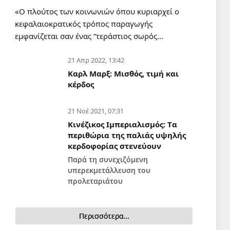
«Ο πλούτος των κοινωνιών όπου κυριαρχεί ο
ΚΑΤΑΣΤΟΛΗ
κεφαλαιοκρατικός τρόπος παραγωγής
Θέουτα: όταν η αποικιοκρατία
εμφανίζεται σαν ένας “τεράστιος σωρός…
βαφτίζεται «προστασία των
συνόρων»
21 Απρ 2022, 13:42
Γιατί τα σύνορα της Ισπανίας
7 Αυγ 2026, 05:16
Καρλ Μαρξ: Μισθός, τιμή και
βρίσκονται στο Μαρόκο;
κέρδος
ΣΑΝ ΣΗΜΕΡΑ
Σαν σήμερα 7 Αυγούστου
21 Νοέ 2021, 07:31
7 Αυγ 2026, 00:01
Κινέζικος Ιμπεριαλισμός: Tα
περιθώρια της παλιάς υψηλής
ΚΟΝΤΡΕΣ
κερδοφορίας στενεύουν
Εσύ σε τι είδος οικογένειας
Παρά τη συνεχιζόμενη
ανήκεις;
υπερεκμετάλλευση του
6 Αυγ 2026, 19:11
προλεταριάτου
ΠΑΙΔΕΙΑ
Οικότροφοι Φοιτητικής Εστίας
Περισσότερα…
Αθηνών: Κυβέρνηση και