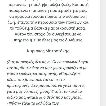
πυρκαγιές η πρόληψη σώζει ζωές. Και αυτή
παραμένει η απόλυτη προτεραιότητά μας:
ΣΑΝ ΣΗΜΕΡΑ
να προστατεύουμε πρώτα την ανθρώπινη
Σαν σήμερα 6 Αυγούστου
ζωή, έπειτα την περιουσία των πολιτών και
6 Αυγ 2026, 00:01
τα πολύτιμα δασικά μας οικοσυστήματα.
Αυτόν τον στόχο θα συνεχίσουμε να
ΔΙΕΘΝΗ
υπηρετούμε με όλες μας τις δυνάμεις.
Οι δυνάμεις της Υεμένης
έπληξαν το αεροδρόμιο της
Ναζράν στη Σαουδική Αραβία
Κυριάκος Μητσοτάκης
και ένα τάνκερ
5 Αυγ 2026, 20:22
(Στις πυρκαγιές δεν πήγε. Οι επικοινωνιολόγοι
τον συμβούλεψαν να μην φωτογραφίζεται με
φόντο εικόνες καταστροφής. «Παρενέβη»
μέσω του facebook. Για να πει το
πρωτοφανές: Δεν μπορούσε να γίνει τίποτα,
γιατί μας νίκησε η φύση! Φταίει το κακό το
ριζικό μας, φταίει κι ο θεός που μας μισεί…
«Φύση» είναι τα καλώδια των