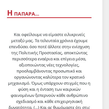
ΙΝΕΔΙΒΙΜ δεν έχουν κανένα
σχέδιο για το που θα μείνουν
6 Αυγ 2026, 18:24
Η
εκατοντάδες φοιτητές!
ΠΑΠΑΡΑ…
ΔΙΕΘΝΗ
Λιβανέζος βουλευτής ζητά τον
τερματισμό των απευθείας
Και οφείλουμε να είμαστε ειλικρινείς
διαπραγματεύσεων με το
μεταξύ μας. Τα τελευταία χρόνια έχουμε
Ισραήλ
6 Αυγ 2026, 18:18
επενδύσει όσο ποτέ άλλοτε στην ενίσχυση
της Πολιτικής Προστασίας, αποκτώντας
ΠΟΛΙΤΙΣΜΟΣ
περισσότερα εναέρια και επίγεια μέσα,
Εν γνώσει των συνεπειών, με
αξιοποιώντας νέες τεχνολογίες,
σεμνότητα και χωρίς φόβο
προσλαμβάνοντας προσωπικό και
6 Αυγ 2026, 14:48
οργανώνοντας καλύτερα τον κρατικό
μηχανισμό. Όμως υπάρχουν στιγμές που η
ΔΙΕΘΝΗ
φύση και η ένταση των καιρικών
Εχει καταρρεύσει το όραμα του
φαινομένων ξεπερνούν κάθε ανθρώπινο
Νετανιάχου για την
σχεδιασμό και κάθε επιχειρησιακή
αναδιαμόρφωση της Μέσης
Ανατολής;
δυνατότητα. (…)
Και ας θυμόμαστε ότι στις
6 Αυγ 2026, 08:50