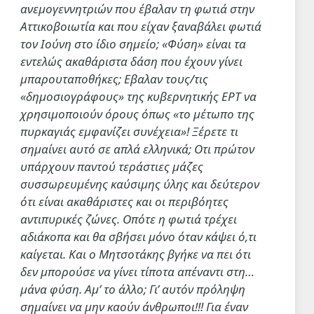
ανεμογεννητριών που έβαλαν τη φωτιά στην
Αττικοβοιωτία και που είχαν ξαναβάλει φωτιά
τον Ιούνη στο ίδιο σημείο; «Φύση» είναι τα
εντελώς ακαθάριστα δάση που έχουν γίνει
μπαρουταποθήκες; Εβαλαν τους/τις
«δημοσιογράφους» της κυβερνητικής ΕΡΤ να
χρησιμοποιούν όρους όπως «το μέτωπο της
πυρκαγιάς εμφανίζει συνέχεια»! Ξέρετε τι
σημαίνει αυτό σε απλά ελληνικά; Οτι πρώτον
υπάρχουν παντού τεράστιες μάζες
συσσωρευμένης καύσιμης ύλης και δεύτερον
ότι είναι ακαθάριστες και οι περιβόητες
αντιπυρικές ζώνες. Οπότε η φωτιά τρέχει
αδιάκοπα και θα σβήσει μόνο όταν κάψει ό,τι
καίγεται. Και ο Μητσοτάκης βγήκε να πει ότι
δεν μπορούσε να γίνει τίποτα απέναντι στη…
μάνα φύση. Αμ’ το άλλο; Γι’ αυτόν πρόληψη
σημαίνει να μην καούν άνθρωποι!!! Για έναν