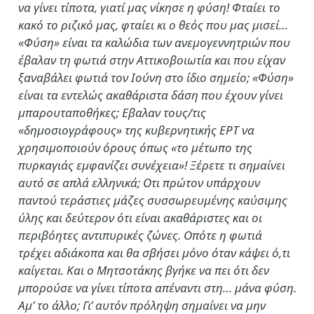
να γίνει τίποτα, γιατί μας νίκησε η φύση! Φταίει το
κακό το ριζικό μας, φταίει κι ο θεός που μας μισεί…
«Φύση» είναι τα καλώδια των ανεμογεννητριών που
έβαλαν τη φωτιά στην Αττικοβοιωτία και που είχαν
ξαναβάλει φωτιά τον Ιούνη στο ίδιο σημείο; «Φύση»
είναι τα εντελώς ακαθάριστα δάση που έχουν γίνει
μπαρουταποθήκες; Εβαλαν τους/τις
«δημοσιογράφους» της κυβερνητικής ΕΡΤ να
χρησιμοποιούν όρους όπως «το μέτωπο της
πυρκαγιάς εμφανίζει συνέχεια»! Ξέρετε τι σημαίνει
αυτό σε απλά ελληνικά; Οτι πρώτον υπάρχουν
παντού τεράστιες μάζες συσσωρευμένης καύσιμης
ύλης και δεύτερον ότι είναι ακαθάριστες και οι
περιβόητες αντιπυρικές ζώνες. Οπότε η φωτιά
τρέχει αδιάκοπα και θα σβήσει μόνο όταν κάψει ό,τι
καίγεται. Και ο Μητσοτάκης βγήκε να πει ότι δεν
μπορούσε να γίνει τίποτα απέναντι στη… μάνα φύση.
Αμ’ το άλλο; Γι’ αυτόν πρόληψη σημαίνει να μην