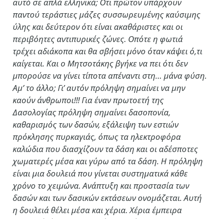
αυτό σε απλά ελληνικά; Οτι πρώτον υπάρχουν
παντού τεράστιες μάζες συσσωρευμένης καύσιμης
ύλης και δεύτερον ότι είναι ακαθάριστες και οι
περιβόητες αντιπυρικές ζώνες. Οπότε η φωτιά
τρέχει αδιάκοπα και θα σβήσει μόνο όταν κάψει ό,τι
καίγεται. Και ο Μητσοτάκης βγήκε να πει ότι δεν
μπορούσε να γίνει τίποτα απέναντι στη… μάνα φύση.
Αμ’ το άλλο; Γι’ αυτόν πρόληψη σημαίνει να μην
καούν άνθρωποι!!! Για έναν πρωτοετή της
Δασολογίας πρόληψη σημαίνει δασοπονία,
καθαρισμός των δασών, εξάλειψη των εστιών
πρόκλησης πυρκαγιάς, όπως τα ηλεκτροφόρα
καλώδια που διασχίζουν τα δάση και οι αδέσποτες
χωματερές μέσα και γύρω από τα δάση. Η πρόληψη
είναι μια δουλειά που γίνεται συστηματικά κάθε
χρόνο το χειμώνα. Ανάπτυξη και προστασία των
δασών και των δασικών εκτάσεων ονομάζεται. Αυτή
η δουλειά θέλει μέσα και χέρια. Χέρια έμπειρα