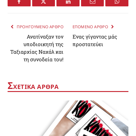
Facebook
Twitter
LinkedIn
Email
WhatsA
ΠΡΟΗΓΟΥΜΕΝΟ ΑΡΘΡΟ
ΕΠΟΜΕΝΟ ΑΡΘΡΟ
Ανατίναξαν τον
Ενας γίγαντας μάς
υποδιοικητή της
προστατεύει
Ταξιαρχίας Ναχάλ και
τη συνοδεία του!
Σ
ΧΕΤΙΚΑ ΑΡΘΡΑ