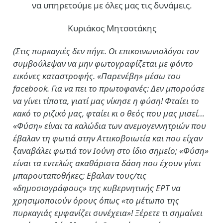
να υπηρετούμε με όλες μας τις δυνάμεις.
Κυριάκος Μητσοτάκης
(Στις πυρκαγιές δεν πήγε. Οι επικοινωνιολόγοι τον
συμβούλεψαν να μην φωτογραφίζεται με φόντο
εικόνες καταστροφής. «Παρενέβη» μέσω του
facebook. Για να πει το πρωτοφανές: Δεν μπορούσε
να γίνει τίποτα, γιατί μας νίκησε η φύση! Φταίει το
κακό το ριζικό μας, φταίει κι ο θεός που μας μισεί…
«Φύση» είναι τα καλώδια των ανεμογεννητριών που
έβαλαν τη φωτιά στην Αττικοβοιωτία και που είχαν
ξαναβάλει φωτιά τον Ιούνη στο ίδιο σημείο; «Φύση»
είναι τα εντελώς ακαθάριστα δάση που έχουν γίνει
μπαρουταποθήκες; Εβαλαν τους/τις
«δημοσιογράφους» της κυβερνητικής ΕΡΤ να
χρησιμοποιούν όρους όπως «το μέτωπο της
πυρκαγιάς εμφανίζει συνέχεια»! Ξέρετε τι σημαίνει