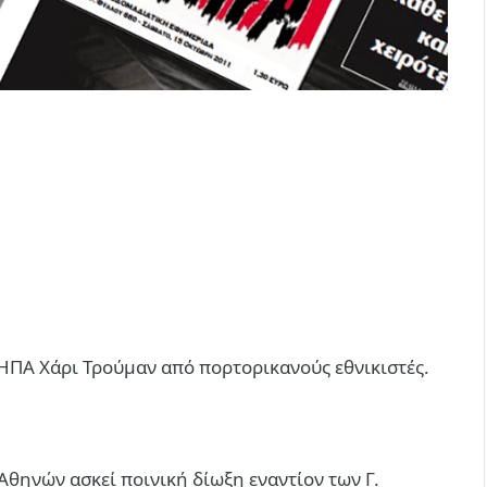
ΗΠΑ Χάρι Τρούμαν από πορτορικανούς εθνικιστές.
Αθηνών ασκεί ποινική δίωξη εναντίον των Γ.