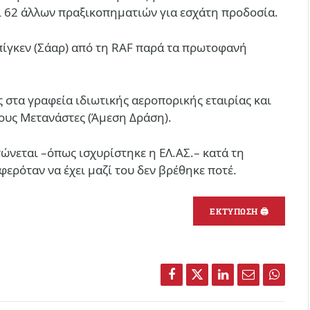
 62 άλλων πραξικοπηματιών για εσχάτη προδοσία.
πίγκεν (Σάαρ) από τη RAF παρά τα πρωτοφανή
 στα γραφεία ιδιωτικής αεροπορικής εταιρίας και
τους Μετανάστες (Άμεση Δράση).
ώνεται –όπως ισχυρίστηκε η ΕΛ.ΑΣ.– κατά τη
ερόταν να έχει μαζί του δεν βρέθηκε ποτέ.
ΕΚΤΥΠΩΣΗ 🖨
Facebook
Twitter
LinkedIn
Email
Whats