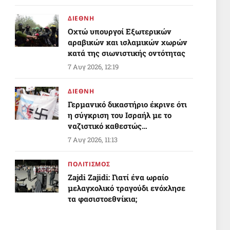
ΔΙΕΘΝΗ
Οχτώ υπουργοί Εξωτερικών
αραβικών και ισλαμικών χωρών
κατά της σιωνιστικής οντότητας
7 Αυγ 2026, 12:19
ΔΙΕΘΝΗ
Γερμανικό δικαστήριο έκρινε ότι
η σύγκριση του Ισραήλ με το
ναζιστικό καθεστώς
προστατεύεται από την ελευθερία
7 Αυγ 2026, 11:13
στην έκφραση
ΠΟΛΙΤΙΣΜΟΣ
Zajdi Ζajidi: Γιατί ένα ωραίο
μελαγχολικό τραγούδι ενόχλησε
τα φασιστοεθνίκια;
7 Αυγ 2026, 10:20