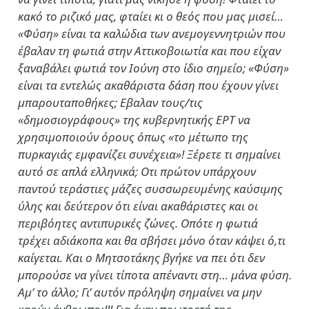
κακό το ριζικό μας, φταίει κι ο θεός που μας μισεί…
«Φύση» είναι τα καλώδια των ανεμογεννητριών που
έβαλαν τη φωτιά στην Αττικοβοιωτία και που είχαν
ξαναβάλει φωτιά τον Ιούνη στο ίδιο σημείο; «Φύση»
είναι τα εντελώς ακαθάριστα δάση που έχουν γίνει
μπαρουταποθήκες; Εβαλαν τους/τις
«δημοσιογράφους» της κυβερνητικής ΕΡΤ να
χρησιμοποιούν όρους όπως «το μέτωπο της
πυρκαγιάς εμφανίζει συνέχεια»! Ξέρετε τι σημαίνει
αυτό σε απλά ελληνικά; Οτι πρώτον υπάρχουν
παντού τεράστιες μάζες συσσωρευμένης καύσιμης
ύλης και δεύτερον ότι είναι ακαθάριστες και οι
περιβόητες αντιπυρικές ζώνες. Οπότε η φωτιά
τρέχει αδιάκοπα και θα σβήσει μόνο όταν κάψει ό,τι
καίγεται. Και ο Μητσοτάκης βγήκε να πει ότι δεν
μπορούσε να γίνει τίποτα απέναντι στη… μάνα φύση.
Αμ’ το άλλο; Γι’ αυτόν πρόληψη σημαίνει να μην