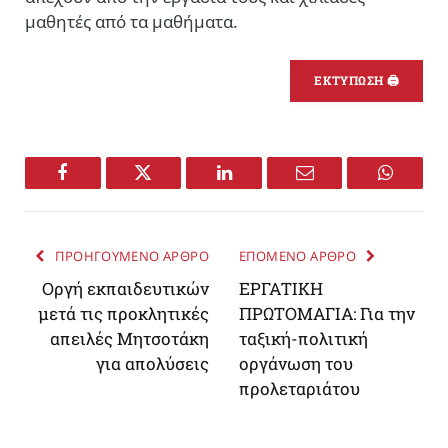
μαθητές από τα μαθήματα.
ΕΚΤΥΠΩΣΗ 🖨
Facebook
Twitter
LinkedIn
Email
WhatsA
ΠΡΟΗΓΟΥΜΕΝΟ ΑΡΘΡΟ
ΕΠΟΜΕΝΟ ΑΡΘΡΟ
Oργή εκπαιδευτικών
EΡΓΑΤΙΚΗ
μετά τις προκλητικές
ΠΡΩΤΟΜΑΓΙΑ: Για την
απειλές Μητσοτάκη
ταξική-πολιτική
για απολύσεις
οργάνωση του
προλεταριάτου