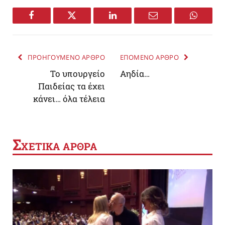
Facebook
Twitter
LinkedIn
Email
WhatsA
ΠΡΟΗΓΟΥΜΕΝΟ ΑΡΘΡΟ
ΕΠΟΜΕΝΟ ΑΡΘΡΟ
Το υπουργείο
Αηδία…
Παιδείας τα έχει
κάνει… όλα τέλεια
Σ
ΧΕΤΙΚΑ ΑΡΘΡΑ