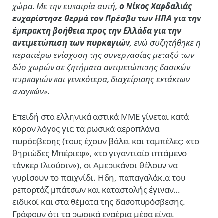
χώρα. Με την ευκαιρία αυτή,
ο Νίκος Χαρδαλιάς
ευχαρίστησε θερμά τον Πρέσβυ των ΗΠΑ για την
έμπρακτη βοήθεια προς την Ελλάδα για την
αντιμετώπιση των πυρκαγιών
, ενώ συζητήθηκε η
περαιτέρω ενίσχυση της συνεργασίας μεταξύ των
δύο χωρών σε ζητήματα αντιμετώπισης δασικών
πυρκαγιών και γενικότερα, διαχείρισης εκτάκτων
αναγκών».
Επειδή στα ελληνικά αστικά ΜΜΕ γίνεται κατά
κόρον λόγος για τα ρωσικά αεροπλάνα
πυρόσβεσης (τους έχουν βάλει και ταμπέλες: «το
θηριώδες Μπέριεφ», «το γιγαντιαίο ιπτάμενο
τάνκερ Ιλιούσιν»), οι Αμερικάνοι θέλουν να
γυρίσουν το παιχνίδι. Ηδη, παπαγαλάκια του
ρεπορτάζ μπάτσων και καταστολής έγιναν…
ειδικοί και στα θέματα της δασοπυρόσβεσης.
Γράφουν ότι τα ρωσικά εναέρια μέσα είναι