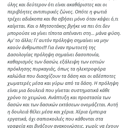
ύλης και δεύτερον ότι είναι ακαθάριστες και οι
περιβόητες αντιπυρικές ζώνες. Οπότε η φωτιά
τρέχει αδιάκοπα και θα σβήσει μόνο όταν κάψει ό,τι
καίγεται. Και ο Μητσοτάκης βγήκε να πει ότι δεν
μπορούσε να γίνει τίποτα απέναντι στη… μάνα φύση.
Αμ’ το άλλο; Γι’ αυτόν πρόληψη σημαίνει να μην
καούν άνθρωποι!!! Για έναν πρωτοετή της
Δασολογίας πρόληψη σημαίνει δασοπονία,
καθαρισμός των δασών, εξάλειψη των εστιών
πρόκλησης πυρκαγιάς, όπως τα ηλεκτροφόρα
καλώδια που διασχίζουν τα δάση και οι αδέσποτες
χωματερές μέσα και γύρω από τα δάση. Η πρόληψη
είναι μια δουλειά που γίνεται συστηματικά κάθε
χρόνο το χειμώνα. Ανάπτυξη και προστασία των
δασών και των δασικών εκτάσεων ονομάζεται. Αυτή
η δουλειά θέλει μέσα και χέρια. Χέρια έμπειρα
εργατικά, όχι σαπιοκοιλιές που κάθονται στα
γραφεία και βγάζουν ανακοινώσεις, χωρίς να έχουν