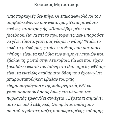
Κυριάκος Μητσοτάκης
(Στις πυρκαγιές δεν πήγε. Οι επικοινωνιολόγοι τον
συμβούλεψαν να μην φωτογραφίζεται με φόντο
εικόνες καταστροφής. «Παρενέβη» μέσω του
facebook. Για να πει το πρωτοφανές: Δεν μπορούσε
να γίνει τίποτα, γιατί μας νίκησε η φύση! Φταίει το
κακό το ριζικό μας, φταίει κι ο θεός που μας μισεί…
«Φύση» είναι τα καλώδια των ανεμογεννητριών που
έβαλαν τη φωτιά στην Αττικοβοιωτία και που είχαν
ξαναβάλει φωτιά τον Ιούνη στο ίδιο σημείο; «Φύση»
είναι τα εντελώς ακαθάριστα δάση που έχουν γίνει
μπαρουταποθήκες; Εβαλαν τους/τις
«δημοσιογράφους» της κυβερνητικής ΕΡΤ να
χρησιμοποιούν όρους όπως «το μέτωπο της
πυρκαγιάς εμφανίζει συνέχεια»! Ξέρετε τι σημαίνει
αυτό σε απλά ελληνικά; Οτι πρώτον υπάρχουν
παντού τεράστιες μάζες συσσωρευμένης καύσιμης