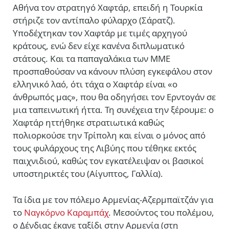
Αθήνα τον στρατηγό Χαφτάρ, επειδή η Τουρκία
στήριζε τον αντίπαλο φύλαρχο (Σάρατζ).
Υποδέχτηκαν τον Χαφτάρ με τιμές αρχηγού
κράτους, ενώ δεν είχε κανένα διπλωματικό
στάτους. Και τα παπαγαλάκια των ΜΜΕ
προσπαθούσαν να κάνουν πλύση εγκεφάλου στον
ελληνικό λαό, ότι τάχα ο Χαφτάρ είναι «ο
άνθρωπός μας», που θα οδηγήσει τον Ερντογάν σε
μια ταπεινωτική ήττα. Τη συνέχεια την ξέρουμε: ο
Χαφτάρ ηττήθηκε στρατιωτικά καθώς
πολιορκούσε την Τρίπολη και είναι ο μόνος από
τους φυλάρχους της Λιβύης που τέθηκε εκτός
παιχνιδιού, καθώς τον εγκατέλειψαν οι βασικοί
υποστηρικτές του (Αίγυπτος, Γαλλία).
Τα ίδια με τον πόλεμο Αρμενίας-Αζερμπαϊτζάν για
το
Ναγκόρνο Καραμπάχ
. Μεσούντος του πολέμου,
ο Δένδιας έκανε ταξίδι στην Αρμενία (στη