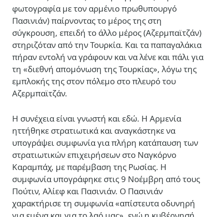
φωτογραφία με τον αρμένιο πρωθυπουργό
Πασινιάν) παίρνοντας το μέρος της στη
σύγκρουση, επειδή το άλλο μέρος (Αζερμπαϊτζάν)
στηριζόταν από την Τουρκία. Και τα παπαγαλάκια
πήραν εντολή να γράφουν και να λένε και πάλι για
τη «διεθνή απομόνωση της Τουρκίας», λόγω της
εμπλοκής της στον πόλεμο στο πλευρό του
Αζερμπαϊτζάν.
Η συνέχεια είναι γνωστή και εδώ. Η Αρμενία
ηττήθηκε στρατιωτικά και αναγκάστηκε να
υπογράψει συμφωνία για πλήρη κατάπαυση των
στρατιωτικών επιχειρήσεων στο Ναγκόρνο
Καραμπάχ, με παρέμβαση της Ρωσίας. Η
συμφωνία υπογράφηκε στις 9 Νοέμβρη από τους
Πούτιν, Αλίεφ και Πασινιάν. Ο Πασινιάν
χαρακτήρισε τη συμφωνία «απίστευτα οδυνηρή
για εμένα και για το λαό μας», ενώ η κυβέρνησή