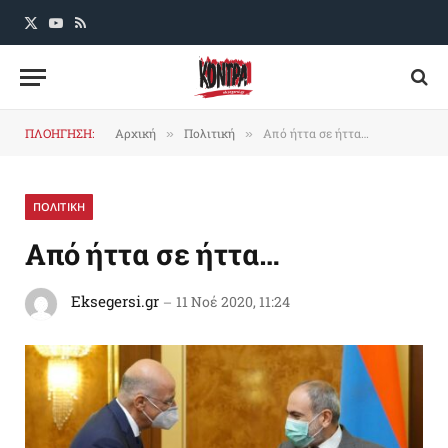
X
YouTube
RSS
(Twitter)
ΠΛΟΗΓΗΣΗ:
Αρχική
Πολιτική
Από ήττα σε ήττα…
»
»
ΠΟΛΙΤΙΚΗ
Από ήττα σε ήττα…
Eksegersi.gr
11 Νοέ 2020, 11:24