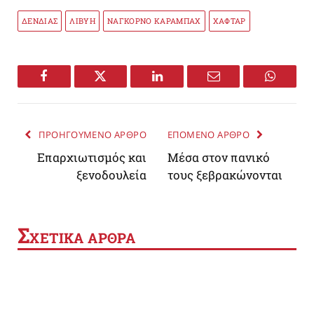
ΔΕΝΔΙΑΣ
ΛΙΒΥΗ
ΝΑΓΚΟΡΝΟ ΚΑΡΑΜΠΑΧ
ΧΑΦΤΑΡ
Facebook
Twitter
LinkedIn
Email
WhatsA
ΠΡΟΗΓΟΥΜΕΝΟ ΑΡΘΡΟ
ΕΠΟΜΕΝΟ ΑΡΘΡΟ
Επαρχιωτισμός και
Μέσα στον πανικό
ξενοδουλεία
τους ξεβρακώνονται
Σ
ΧΕΤΙΚΑ ΑΡΘΡΑ