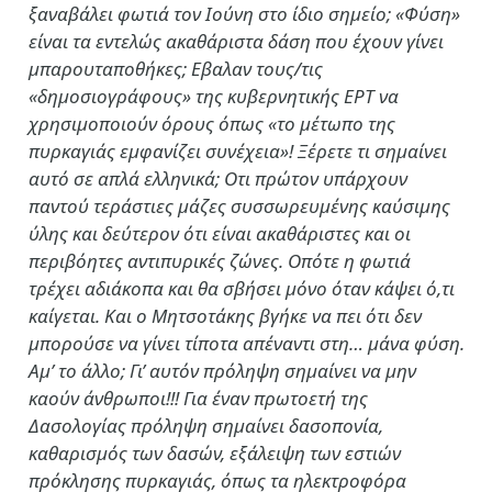
ξαναβάλει φωτιά τον Ιούνη στο ίδιο σημείο; «Φύση»
είναι τα εντελώς ακαθάριστα δάση που έχουν γίνει
μπαρουταποθήκες; Εβαλαν τους/τις
«δημοσιογράφους» της κυβερνητικής ΕΡΤ να
χρησιμοποιούν όρους όπως «το μέτωπο της
πυρκαγιάς εμφανίζει συνέχεια»! Ξέρετε τι σημαίνει
αυτό σε απλά ελληνικά; Οτι πρώτον υπάρχουν
παντού τεράστιες μάζες συσσωρευμένης καύσιμης
ύλης και δεύτερον ότι είναι ακαθάριστες και οι
περιβόητες αντιπυρικές ζώνες. Οπότε η φωτιά
τρέχει αδιάκοπα και θα σβήσει μόνο όταν κάψει ό,τι
καίγεται. Και ο Μητσοτάκης βγήκε να πει ότι δεν
μπορούσε να γίνει τίποτα απέναντι στη… μάνα φύση.
Αμ’ το άλλο; Γι’ αυτόν πρόληψη σημαίνει να μην
καούν άνθρωποι!!! Για έναν πρωτοετή της
Δασολογίας πρόληψη σημαίνει δασοπονία,
καθαρισμός των δασών, εξάλειψη των εστιών
πρόκλησης πυρκαγιάς, όπως τα ηλεκτροφόρα