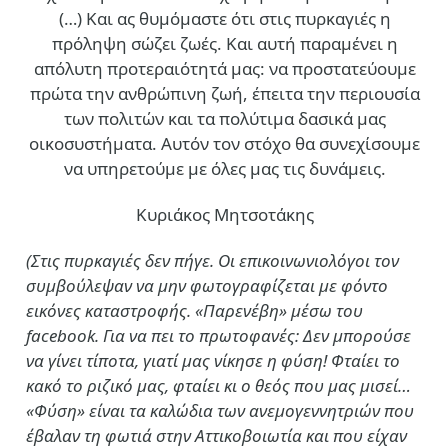
(…)
Και ας θυμόμαστε ότι στις πυρκαγιές η
πρόληψη σώζει ζωές. Και αυτή παραμένει η
απόλυτη προτεραιότητά μας: να προστατεύουμε
πρώτα την ανθρώπινη ζωή, έπειτα την περιουσία
των πολιτών και τα πολύτιμα δασικά μας
οικοσυστήματα. Αυτόν τον στόχο θα συνεχίσουμε
να υπηρετούμε με όλες μας τις δυνάμεις.
Κυριάκος Μητσοτάκης
(Στις πυρκαγιές δεν πήγε. Οι επικοινωνιολόγοι τον
συμβούλεψαν να μην φωτογραφίζεται με φόντο
εικόνες καταστροφής. «Παρενέβη» μέσω του
facebook. Για να πει το πρωτοφανές: Δεν μπορούσε
να γίνει τίποτα, γιατί μας νίκησε η φύση! Φταίει το
κακό το ριζικό μας, φταίει κι ο θεός που μας μισεί…
«Φύση» είναι τα καλώδια των ανεμογεννητριών που
έβαλαν τη φωτιά στην Αττικοβοιωτία και που είχαν