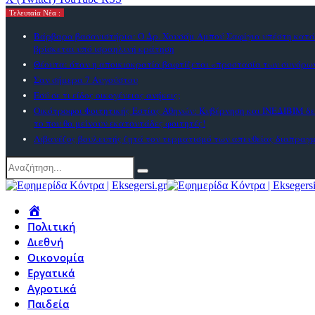
Τελευταία Νέα :
Βάρβαρα βασανιστήρια: Ο Δρ. Χουσάμ Αμπού Σαφίγια υπέστη κατ
βρίσκεται υπό ισραηλινή κράτηση
Θέουτα: όταν η αποικιοκρατία βαφτίζεται «προστασία των συνόρω
Σαν σήμερα 7 Αυγούστου
Εσύ σε τι είδος οικογένειας ανήκεις;
Οικότροφοι Φοιτητικής Εστίας Αθηνών: Κυβέρνηση και ΙΝΕΔΙΒΙΜ δε
το που θα μείνουν εκατοντάδες φοιτητές!
Λιβανέζος βουλευτής ζητά τον τερματισμό των απευθείας διαπραγ
Πολιτική
Διεθνή
Οικονομία
Εργατικά
Αγροτικά
Παιδεία