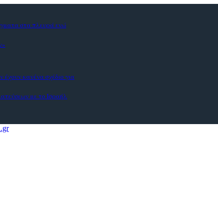
άγματα στα πλευρά ενώ
ν»
ν έχουν κανένα σχέδιο για
ματεύσεων με το Ισραήλ