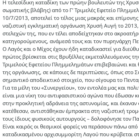
Η τελεσίδικη καταδίκη των πρώην βουλευτών της Χρυσ
σωματικής βλάβης) από το Γ’ Τριμελές Εφετείο Πλημμ
10/7/2013, αποτελεί το τέλος μιας μακράς και επίμον
ναζιστική εγκληματική οργάνωση Χρυσή Αυγή το 2013,
στελεχών της, που εν τέλει αποδείχτηκαν στο ακροατήρ
κατηγορούμενους, ανάμεσά τους και τον πυρηνάρχη Πε
Ο Λαγός και ο Μίχος έχουν ήδη καταδικαστεί για διεύθ
πρώτος βρίσκεται στις Βρυξέλλες εκμεταλλευόμενος τη
Τριμελούς Εφετείου Πλημμελημάτων επιβεβαιώνει και θω
της οργάνωσης, σε κάποιες δε περιπτώσεις, όπως στο 
σημαντικό αποδεικτικό στοιχείο, που σίγουρα το Πεντα
Για τα μέλη του «Συνεργείου», τον εντολέα μας και π
είναι μια νίκη του αντιφασιστικού αγώνα που έδωσαν κα
στην προκλητική αδράνεια της αστυνομίας, και έκαναν
κατέθεσαν, αντιστάθηκαν έμπρακτα στη ναζιστική τρομο
τους ίδιους φυσικούς αυτουργούς – δολοφόνησε τον Π
Είναι καιρός οι θεσμικοί φορείς να περάσουν πάνω από
καταδικασμένου αρχισυμμορίτη Λαγού που κρύβεται στι