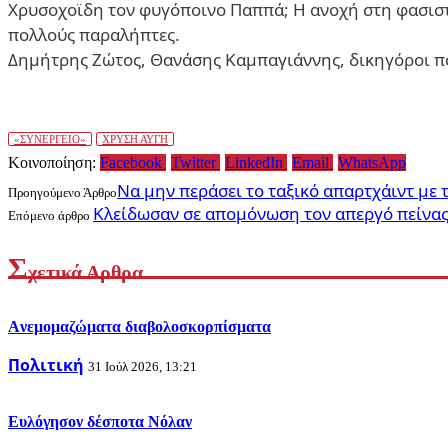
Χρυσοχοϊδη τον φυγόποινο Παππά; Η ανοχή στη φασιστι
πολλούς παραλήπτες.
Δημήτρης Ζώτος, Θανάσης Καμπαγιάννης, δικηγόροι πο
«ΣΥΝΕΡΓΕΙΟ»
ΧΡΥΣΗ ΑΥΓΗ
Κοινοποίηση:
Facebook
Twitter
LinkedIn
Email
WhatsApp
Να μην περάσει το ταξικό απαρτχάιντ με
Προηγούμενο Άρθρο
Κλείδωσαν σε απομόνωση τον απεργό πείνα
Επόμενο άρθρο
Σ
χετικά Αρθρα
Aνεμομαζώματα διαβολοσκορπίσματα
Πολιτική
31 Ιούλ 2026, 13:21
Ευλόγησον δέσποτα Νόλαν