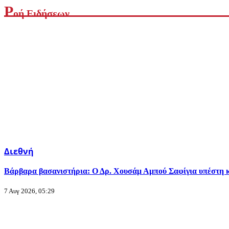
Ρ
οή Ειδήσεων
Διεθνή
Βάρβαρα βασανιστήρια: Ο Δρ. Χουσάμ Αμπού Σαφίγια υπέστη κ
7 Αυγ 2026, 05:29