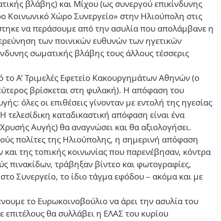
τικής βλάβης) και Μίχου (ως συνεργού επικίνδυνης
ρο Κοινωνικό Χώρο Συνεργείο» στην Ηλιούπολη στις
άστηκε να περάσουμε από την ασυλία που απολάμβανε η
ιερεύνηση των ποινικών ευθυνών των ηγετικών
κίνδυνης σωματικής βλάβης τους άλλους τέσσερις
ό το Α’ Τριμελές Εφετείο Κακουργημάτων Αθηνών (ο
εύτερος βρίσκεται στη φυλακή). Η απόφαση του
ς: όλες οι επιθέσεις γίνονταν με εντολή της ηγεσίας
 Η τελεσίδικη καταδικαστική απόφαση είναι ένα
 Χρυσής Αυγής) θα αναγνώσει και θα αξιολογήσει.
ικούς πολίτες της Ηλιούπολης, η σημερινή απόφαση
ών και της τοπικής κοινωνίας που παρενέβησαν, κόντρα
ύς πινακίδων, τράβηξαν βίντεο και φωτογραφίες,
στο Συνεργείο, το ίδιο τάγμα εφόδου – ακόμα και με
μένουμε το Ευρωκοινοβούλιο να άρει την ασυλία του
 επιτέλους θα συλλάβει η ΕΛΑΣ του κυρίου