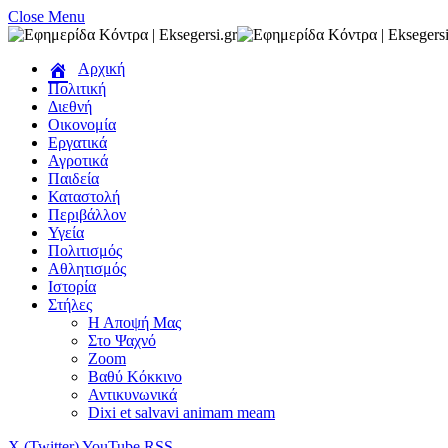
Close Menu
Αρχική
Πολιτική
Διεθνή
Οικονομία
Εργατικά
Αγροτικά
Παιδεία
Καταστολή
Περιβάλλον
Υγεία
Πολιτισμός
Αθλητισμός
Ιστορία
Στήλες
Η Αποψή Μας
Στο Ψαχνό
Zoom
Βαθύ Κόκκινο
Αντικυνωνικά
Dixi et salvavi animam meam
X (Twitter)
YouTube
RSS