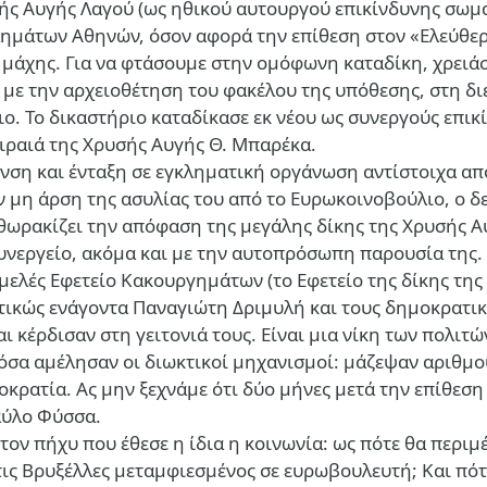
ής Αυγής Λαγού (ως ηθικού αυτουργού επικίνδυνης σωμα
ελημάτων Αθηνών, όσον αφορά την επίθεση στον «Ελεύθε
ης μάχης. Για να φτάσουμε στην ομόφωνη καταδίκη, χρει
 με την αρχειοθέτηση του φακέλου της υπόθεσης, στη δ
ιο. Το δικαστήριο καταδίκασε εκ νέου ως συνεργούς επι
ιραιά της Χρυσής Αυγής Θ. Μπαρέκα.
υνση και ένταξη σε εγκληματική οργάνωση αντίστοιχα απ
ν μη άρση της ασυλίας του από το Ευρωκοινοβούλιο, ο δ
ρακίζει την απόφαση της μεγάλης δίκης της Χρυσής Αυγή
Συνεργείο, ακόμα και με την αυτοπρόσωπη παρουσία της.
μελές Εφετείο Κακουργημάτων (το Εφετείο της δίκης της
ολιτικώς ενάγοντα Παναγιώτη Δριμυλή και τους δημοκρατ
ι κέρδισαν στη γειτονιά τους. Είναι μια νίκη των πολιτ
 όσα αμέλησαν οι διωκτικοί μηχανισμοί: μάζεψαν αριθμο
κρατία. Ας μην ξεχνάμε ότι δύο μήνες μετά την επίθεση 
αύλο Φύσσα.
 τον πήχυ που έθεσε η ίδια η κοινωνία: ως πότε θα περι
ς Βρυξέλλες μεταμφιεσμένος σε ευρωβουλευτή; Και πότε