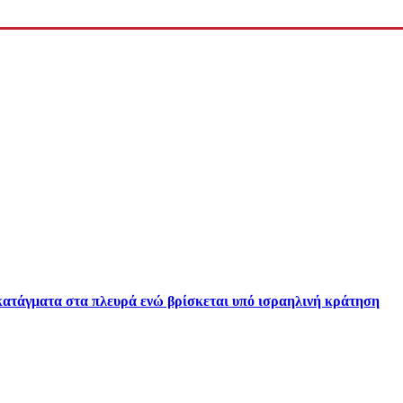
ατάγματα στα πλευρά ενώ βρίσκεται υπό ισραηλινή κράτηση