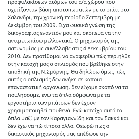
προφυλακίσεων ατόμων του α/α χώρου που
σχετίζονταν βάση αποτυπωματών με το σπίτι στο
Χαλανδρι, την χρονική περίοδο Σεπτέμβρη με
Δεκέμβρη του 2009. Είχα φυσικά γνώση της
δικογραφίας εναντιόν μου και σκόπευα να την
αντιμετωπίσω μελλοντικά. Ο μηχανισμός της
αστυνομίας με συνέλλαβε στις 4 Δεκεμβρίου του
2010. Δεν προτίθομαι να αναφερθώ πώς περιήλθε
στην κατοχή μας ο οπλισμός που βρέθηκε στην
αποθηκή της Ν.Σμύρνης. Θα δηλώσω όμως πώς
αυτός ο οπλισμός δεν ανήκε σε καποια
επαναστατική οργάνωση, δεν είχαμε σκοπό να τα
πουλήσουμε, ενώ τα όπλα σύμφωνα με τα
εργαστήρια των μπάτσων δεν έχουν
χρησιμοποιηθεί πουθενά. Εγώ κατείχα αυτά τα
όπλα μαζί με τον Καραγιαννίδη και τον Σακκά και
δεν έχω να πώ τίποτα άλλο. Θεωρώ πως ο
δικαστικός μηχανισμός μας απέδωσε την