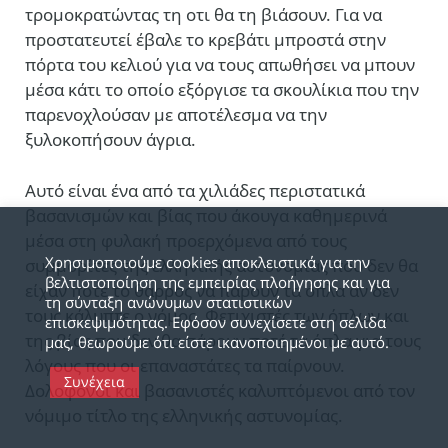
τρομοκρατώντας τη οτι θα τη βιάσουν. Για να
προστατευτεί έβαλε το κρεβάτι μπροστά στην
πόρτα του κελιού για να τους απωθήσει να μπουν
μέσα κάτι το οποίο εξόργισε τα σκουλίκια που την
παρενοχλούσαν με αποτέλεσμα να την
ξυλοκοπήσουν άγρια.
Αυτό είναι ένα από τα χιλιάδες περιστατικά
βασανισμών και βίας που άκουγα καθημερινά
μέσα στη φυλακή προερχόμενα από τους
Χρησιμοποιούμε cookies αποκλειστικά για την
συμμορίτες της ελληνικής αστυνομίας που δεν θα
βελτιστοποίηση της εμπειρίας πλοήγησης και για
είχαν ποτέ το θάρρος να πάρουν τα όπλα αν δεν
τη σύνταξη ανώνυμων στατιστικών
τους κάλυπτε ο νόμος. Φετιχιστές των όπλων και
επισκεψιμότητας. Εφόσον συνεχίσετε στη σελίδα
της βίας που δεν θα πάρουν ποτέ τα όπλα για τους
μας, θεωρούμε ότι είστε ικανοποιημένοι με αυτό.
λόγους που οι επαναστάτες τα παίρνουν.
Συνέχεια
Δολοφόνοι και βασανιστές καλυπτόμενοι από τον
νόμιμο τίτλο της ελληνικής αστυνομίας.