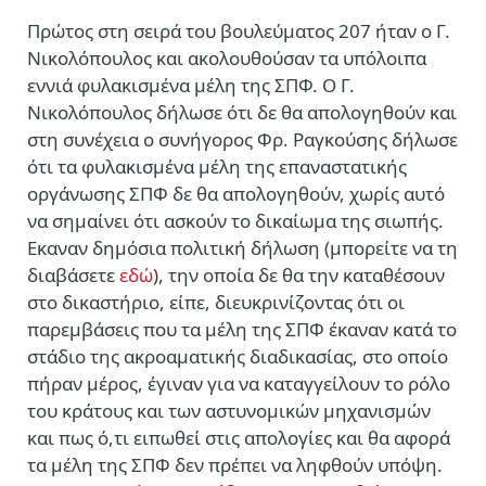
Πρώτος στη σειρά του βουλεύματος 207 ήταν ο Γ.
Νικολόπουλος και ακολουθούσαν τα υπόλοιπα
εννιά φυλακισμένα μέλη της ΣΠΦ. Ο Γ.
Νικολόπουλος δήλωσε ότι δε θα απολογηθούν και
στη συνέχεια ο συνήγορος Φρ. Ραγκούσης δήλωσε
ότι τα φυλακισμένα μέλη της επαναστατικής
οργάνωσης ΣΠΦ δε θα απολογηθούν, χωρίς αυτό
να σημαίνει ότι ασκούν το δικαίωμα της σιωπής.
Εκαναν δημόσια πολιτική δήλωση (μπορείτε να τη
διαβάσετε
εδώ
), την οποία δε θα την καταθέσουν
στο δικαστήριο, είπε, διευκρινίζοντας ότι οι
παρεμβάσεις που τα μέλη της ΣΠΦ έκαναν κατά το
στάδιο της ακροαματικής διαδικασίας, στο οποίο
πήραν μέρος, έγιναν για να καταγγείλουν το ρόλο
του κράτους και των αστυνομικών μηχανισμών
και πως ό,τι ειπωθεί στις απολογίες και θα αφορά
τα μέλη της ΣΠΦ δεν πρέπει να ληφθούν υπόψη.