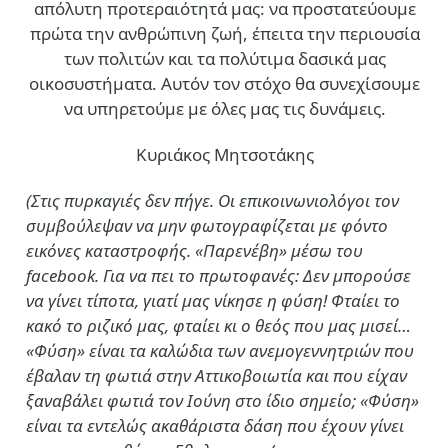
απόλυτη προτεραιότητά μας: να προστατεύουμε
πρώτα την ανθρώπινη ζωή, έπειτα την περιουσία
των πολιτών και τα πολύτιμα δασικά μας
οικοσυστήματα. Αυτόν τον στόχο θα συνεχίσουμε
να υπηρετούμε με όλες μας τις δυνάμεις.
Κυριάκος Μητσοτάκης
(Στις πυρκαγιές δεν πήγε. Οι επικοινωνιολόγοι τον
συμβούλεψαν να μην φωτογραφίζεται με φόντο
εικόνες καταστροφής. «Παρενέβη» μέσω του
facebook. Για να πει το πρωτοφανές: Δεν μπορούσε
να γίνει τίποτα, γιατί μας νίκησε η φύση! Φταίει το
κακό το ριζικό μας, φταίει κι ο θεός που μας μισεί…
«Φύση» είναι τα καλώδια των ανεμογεννητριών που
έβαλαν τη φωτιά στην Αττικοβοιωτία και που είχαν
ξαναβάλει φωτιά τον Ιούνη στο ίδιο σημείο; «Φύση»
είναι τα εντελώς ακαθάριστα δάση που έχουν γίνει