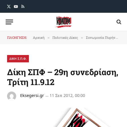
X
YouTube
RSS
(Twitter)
ΠΛΟΗΓΗΣΗ:
Αρχική
Πολιτικές Δίκες
Συνωμοσία Πυρήνων της Φωτιάς
»
»
ΔΙΚΗ Σ.Π.Φ.
Δίκη ΣΠΦ – 29η συνεδρίαση,
Τρίτη 11.9.12
Eksegersi.gr
11 Σεπ 2012, 00:00