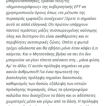
μπαρουταποθήκες; Εβαλαν τους/τις
«δημοσιογράφους» της κυβερνητικής ΕΡΤ να
χρησιμοποιούν όρους όπως «το μέτωπο της
πυρκαγιάς εμφανίζει συνέχεια»! Ξέρετε τι σημαίνει
αυτό σε απλά ελληνικά; Οτι πρώτον υπάρχουν
παντού τεράστιες μάζες συσσωρευμένης καύσιμης
ύλης και δεύτερον ότι είναι ακαθάριστες και οι
περιβόητες αντιπυρικές ζώνες. Οπότε η φωτιά
τρέχει αδιάκοπα και θα σβήσει μόνο όταν κάψει ό,τι
καίγεται. Και ο Μητσοτάκης βγήκε να πει ότι δεν
μπορούσε να γίνει τίποτα απέναντι στη… μάνα φύση.
Αμ’ το άλλο; Γι’ αυτόν πρόληψη σημαίνει να μην
καούν άνθρωποι!!! Για έναν πρωτοετή της
Δασολογίας πρόληψη σημαίνει δασοπονία,
καθαρισμός των δασών, εξάλειψη των εστιών
πρόκλησης πυρκαγιάς, όπως τα ηλεκτροφόρα
καλώδια που διασχίζουν τα δάση και οι αδέσποτες
χωματερές μέσα και γύρω από τα δάση. Η πρόληψη