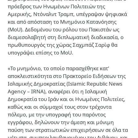
πρόεδρος των Ηνωμένων Πολιτειών της
Αμερικής, Ντόναλντ Τραμπ, υπέγραψαν ψηφιακά
και από απόσταση το Μνημόνιο Κατανόησης
(ΜοU). Δεδομένου του ρόλου του Πακιστάν ως
διαμεσολαβητή στη διπλωματική διαδικασία, ο
πρωθυπουργός της χώρας Σαχμπάζ Σαρίφ θα
υπογράψει επίσης το MoU.
«Το μνημόνιο, το οποίο παρασχέθηκε κατ’
αποκλειστικότητα στο Πρακτορείο Ειδήσεων της
Ισλαμικής Δημοκρατίας (
Islamic Republic News
Agency – ΙRNA)
, αναφέρει ότι η Ισλαμική
Δημοκρατία του Ιράν και οι Ηνωμένες Πολιτείες,
καθώς και οι σύμμαχοί τους στον τρέχοντα
πόλεμο, με την υπογραφή του παρόντος
εγγράφου, δηλώνουν την άμεση και μόνιμη
παύση των στρατιωτικών επιχειρήσεων σε όλα τα
μέτωπα, συμπεριλαμβανομένου του Λιβάνου, και