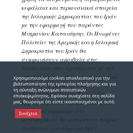
κεφάλαια και περιουσιακά στοιχεία
της Ισλαμικής Δημοκρατίας του Ιράν
με την εφαρμογή του παρόντος
Μνημονίου Κατανόησης. Οι Ηνωμένες
Πολιτείες της Αμερικής και η Ισλαμική
Δημοκρατία του Ιράν θα
συμφωνήσουν αμοιβαία στις
διαδικασίες που σχετίζονται με την
αποδέσμευση αυτών των κεφαλαίων
Χρησιμοποιούμε cookies αποκλειστικά για την
βελτιστοποίηση της εμπειρίας πλοήγησης και για
κατά τη διάρκεια των
τη σύνταξη ανώνυμων στατιστικών
διαπραγματεύσεων. Τα εν λόγω
επισκεψιμότητας. Εφόσον συνεχίσετε στη σελίδα
κεφάλαια, είτε παραμείνουν στον
μας, θεωρούμε ότι είστε ικανοποιημένοι με αυτό.
αρχικό λογαριασμό είτε
Συνέχεια
μεταφερθούν, θα καταστούν πλήρως
διαθέσιμα για πληρωμή προς