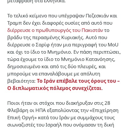
μετάφραση στα ελληνικά.
Το τελικό κείμενο που υπέγραψαν Πεζεσκιάν και
Τραμπ δεν έχει διαφορές ουσίες από αυτό που
διέρρευσε ο πρωθυπουργός του Πακιστάν
το
βράδυ της περασμένης Κυριακής. Αυτό που
διέρρευσε ο Σαρίφ ήταν μια περιγραφή του ΜοU
και όχι το ίδιο το Μνημόνιο. Εν πάση περιπτώσει,
τώρα έχουμε το ίδιο το Μνημόνιο Κατανόησης,
δημοσιευμένο και από τις δύο πλευρές, και
μπορούμε να επαναλάβουμε με απόλυτη
βεβαιότητα:
Το Ιράν επέβαλε τους όρους του –
Ο διπλωματικός πόλεμος συνεχίζεται
.
Ποιοι ήταν οι στόχοι που διακήρυξαν στις 28
Φλεβάρη οι ΗΠΑ εξαπολύοντας την «Επιχείρηση
Επική Οργή» κατά του Ιράν με συμμάχους τους
σιωναζιστές του Ισραήλ που ονόμασαν τη δική