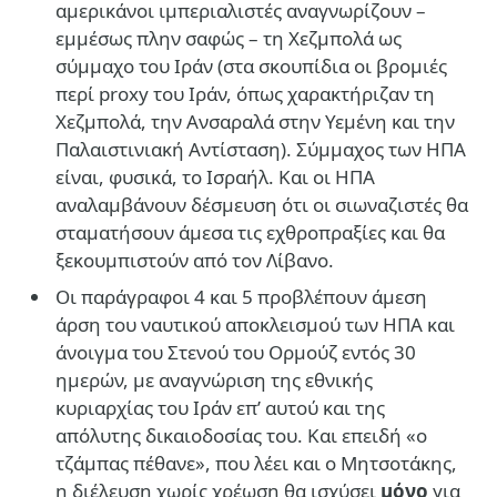
αμερικάνοι ιμπεριαλιστές αναγνωρίζουν –
εμμέσως πλην σαφώς – τη Χεζμπολά ως
σύμμαχο του Ιράν (στα σκουπίδια οι βρομιές
περί proxy του Ιράν, όπως χαρακτήριζαν τη
Χεζμπολά, την Ανσαραλά στην Υεμένη και την
Παλαιστινιακή Αντίσταση). Σύμμαχος των ΗΠΑ
είναι, φυσικά, το Ισραήλ. Και οι ΗΠΑ
αναλαμβάνουν δέσμευση ότι οι σιωναζιστές θα
σταματήσουν άμεσα τις εχθροπραξίες και θα
ξεκουμπιστούν από τον Λίβανο.
Οι παράγραφοι 4 και 5 προβλέπουν άμεση
άρση του ναυτικού αποκλεισμού των ΗΠΑ και
άνοιγμα του Στενού του Ορμούζ εντός 30
ημερών, με αναγνώριση της εθνικής
κυριαρχίας του Ιράν επ’ αυτού και της
απόλυτης δικαιοδοσίας του. Και επειδή «ο
τζάμπας πέθανε», που λέει και ο Μητσοτάκης,
η διέλευση χωρίς χρέωση θα ισχύσει
μόνο
για