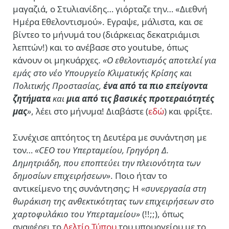
μαγαζιά, ο Στυλιανίδης… γιόρταζε την… «Διεθνή
Ημέρα Εθελοντισμού». Εγραψε, μάλιστα, και σε
βίντεο το μήνυμά του (διάρκειας δεκατριάμισι
λεπτών!) και το ανέβασε στο youtube, όπως
κάνουν οι μηκυάρχες.
«Ο εθελοντισμός αποτελεί για
εμάς στο νέο Υπουργείο Κλιματικής Κρίσης και
Πολιτικής Προστασίας,
ένα από τα πιο επείγοντα
ζητήματα
και
μια από τις βασικές προτεραιότητές
μας
»
, λέει στο μήνυμα! Διαβάστε (
εδώ
) και φρίξτε.
Συνέχισε απτόητος τη Δευτέρα με συνάντηση με
τον…
«CEO του Υπερταμείου, Γρηγόρη Δ.
Δημητριάδη, που εποπτεύει την πλειονότητα των
δημοσίων επιχειρήσεων»
. Ποιο ήταν το
αντικείμενο της συνάντησης; Η
«
συνεργασία στη
θωράκιση της ανθεκτικότητας των επιχειρήσεων στο
χαρτοφυλάκιο του Υπερταμείου
»
(!!;;), όπως
αναφέρει το
Δελτίο Τύπου
του υπουργείου με το