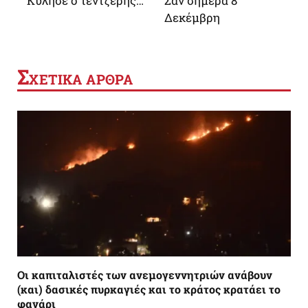
Κύλησε ο τέντζερης…
Σαν σήμερα 8
Δεκέμβρη
Σ
ΧΕΤΙΚΑ ΑΡΘΡΑ
Οι καπιταλιστές των ανεμογεννητριών ανάβουν
(και) δασικές πυρκαγιές και το κράτος κρατάει το
φανάρι