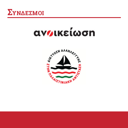
Σ
ΥΝΔΕΣΜΟΙ
SEARCH BUTTON