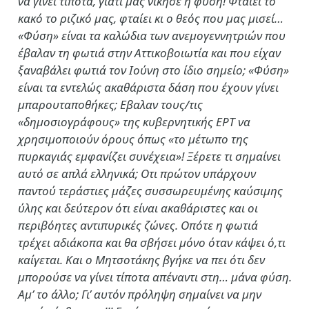
να γίνει τίποτα, γιατί μας νίκησε η φύση! Φταίει το
κακό το ριζικό μας, φταίει κι ο θεός που μας μισεί…
«Φύση» είναι τα καλώδια των ανεμογεννητριών που
έβαλαν τη φωτιά στην Αττικοβοιωτία και που είχαν
ξαναβάλει φωτιά τον Ιούνη στο ίδιο σημείο; «Φύση»
είναι τα εντελώς ακαθάριστα δάση που έχουν γίνει
μπαρουταποθήκες; Εβαλαν τους/τις
«δημοσιογράφους» της κυβερνητικής ΕΡΤ να
χρησιμοποιούν όρους όπως «το μέτωπο της
πυρκαγιάς εμφανίζει συνέχεια»! Ξέρετε τι σημαίνει
αυτό σε απλά ελληνικά; Οτι πρώτον υπάρχουν
παντού τεράστιες μάζες συσσωρευμένης καύσιμης
ύλης και δεύτερον ότι είναι ακαθάριστες και οι
περιβόητες αντιπυρικές ζώνες. Οπότε η φωτιά
τρέχει αδιάκοπα και θα σβήσει μόνο όταν κάψει ό,τι
καίγεται. Και ο Μητσοτάκης βγήκε να πει ότι δεν
μπορούσε να γίνει τίποτα απέναντι στη… μάνα φύση.
Αμ’ το άλλο; Γι’ αυτόν πρόληψη σημαίνει να μην