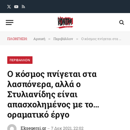
X
YouTube
RSS
(Twitter)
ΠΛΟΗΓΗΣΗ:
Αρχική
Περιβάλλον
Ο κόσμος πνίγεται στα λασπόνερα, αλλά ο Στυλιανίδης είναι απασχολημένος με το… οραματικό έργο
»
»
ΠΕΡΙΒΑΛΛΟΝ
Ο κόσμος πνίγεται στα
λασπόνερα, αλλά ο
Στυλιανίδης είναι
απασχολημένος με το…
οραματικό έργο
Eksegersi.gr
7 Δεκ 2021, 22:02