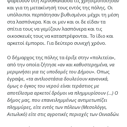
ψαρεύουν στη λιμνοθάλασσα τις χρησιμοποίησαν
και για τη μετακίνησή τους εντός της πόλης. Οι
υπόλοιποι περπάτησαν βυθισμένοι μέχρι τη μέση
στα λασπόνερα. Και οι μεν και οι δε είδαν τα
σπίτια τους να γεμίζουν λασπόνερα και τις
οικοσκευές τους να καταστρέφονται. Το ίδιο και
αρκετοί έμποροι. Για δεύτερο συνεχή χρόνο.
Ο δήμαρχος της πόλης τα έριξε στην «πολιτεία»,
από την οποία ζήτησε
«
αν και καθυστερημένα, να
μεριμνήσει για τις υποδομές του Δήμου»
. Οπως
έγραψε,
«τα αντλιοστάσια δουλεύουν κανονικά,
όμως ο όγκος του νερού είναι τεράστιος με
αποτέλεσμα αρκετοί δρόμοι να πλημμυρίσουν (…) Ο
δήμος μας, που επανειλημμένως αντιμετωπίζει
πλημμύρες, είτε εντός των πόλεων (Μεσολόγγι,
Αιτωλικό) είτε στις αγροτικές περιοχές των Οινιαδών.