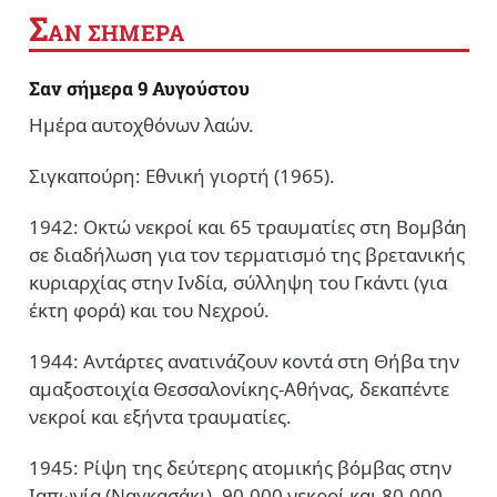
Σ
ΑΝ ΣΗΜΕΡΑ
Σαν σήμερα 9 Αυγούστου
Ημέρα αυτοχθόνων λαών.
Σιγκαπούρη: Εθνική γιορτή (1965).
1942: Οκτώ νεκροί και 65 τραυματίες στη Βομβάη
σε διαδήλωση για τον τερματισμό της βρετανικής
κυριαρχίας στην Ινδία, σύλληψη του Γκάντι (για
έκτη φορά) και του Νεχρού.
1944: Αντάρτες ανατινάζουν κοντά στη Θήβα την
αμαξοστοιχία Θεσσαλονίκης-Αθήνας, δεκαπέντε
νεκροί και εξήντα τραυματίες.
1945: Ρίψη της δεύτερης ατομικής βόμβας στην
Ιαπωνία (Ναγκασάκι), 90.000 νεκροί και 80.000