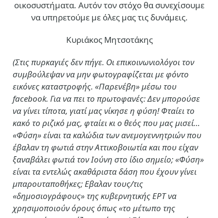
οικοσυστήματα. Αυτόν τον στόχο θα συνεχίσουμε
να υπηρετούμε με όλες μας τις δυνάμεις.
Κυριάκος Μητσοτάκης
(Στις πυρκαγιές δεν πήγε. Οι επικοινωνιολόγοι τον
συμβούλεψαν να μην φωτογραφίζεται με φόντο
εικόνες καταστροφής. «Παρενέβη» μέσω του
facebook. Για να πει το πρωτοφανές: Δεν μπορούσε
να γίνει τίποτα, γιατί μας νίκησε η φύση! Φταίει το
κακό το ριζικό μας, φταίει κι ο θεός που μας μισεί…
«Φύση» είναι τα καλώδια των ανεμογεννητριών που
έβαλαν τη φωτιά στην Αττικοβοιωτία και που είχαν
ξαναβάλει φωτιά τον Ιούνη στο ίδιο σημείο; «Φύση»
είναι τα εντελώς ακαθάριστα δάση που έχουν γίνει
μπαρουταποθήκες; Εβαλαν τους/τις
«δημοσιογράφους» της κυβερνητικής ΕΡΤ να
χρησιμοποιούν όρους όπως «το μέτωπο της