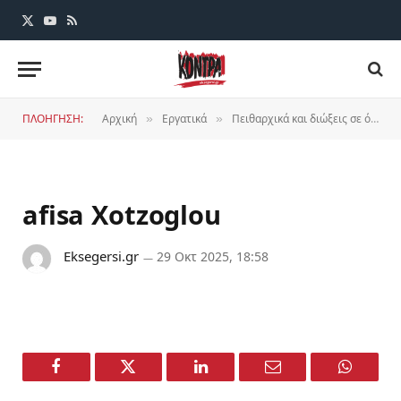
X
YouTube
RSS
(Twitter)
ΠΛΟΗΓΗΣΗ:
Αρχική
Εργατικά
Πειθαρχικά και διώξεις σε όποιον αντιστέκεται – Η Χρύσα Χοτζόγλου πίσω στη δουλειά, ενάντια στις διώξεις όλοι μια γροθιά
»
»
afisa Xotzoglou
Eksegersi.gr
29 Οκτ 2025, 18:58
Facebook
Twitter
LinkedIn
Email
WhatsA