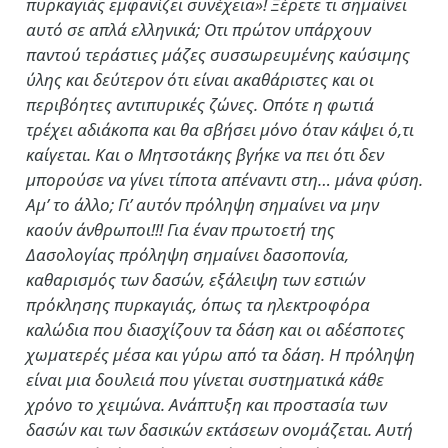
πυρκαγιάς εμφανίζει συνέχεια»! Ξέρετε τι σημαίνει
αυτό σε απλά ελληνικά; Οτι πρώτον υπάρχουν
παντού τεράστιες μάζες συσσωρευμένης καύσιμης
ύλης και δεύτερον ότι είναι ακαθάριστες και οι
περιβόητες αντιπυρικές ζώνες. Οπότε η φωτιά
τρέχει αδιάκοπα και θα σβήσει μόνο όταν κάψει ό,τι
καίγεται. Και ο Μητσοτάκης βγήκε να πει ότι δεν
μπορούσε να γίνει τίποτα απέναντι στη… μάνα φύση.
Αμ’ το άλλο; Γι’ αυτόν πρόληψη σημαίνει να μην
καούν άνθρωποι!!! Για έναν πρωτοετή της
Δασολογίας πρόληψη σημαίνει δασοπονία,
καθαρισμός των δασών, εξάλειψη των εστιών
πρόκλησης πυρκαγιάς, όπως τα ηλεκτροφόρα
καλώδια που διασχίζουν τα δάση και οι αδέσποτες
χωματερές μέσα και γύρω από τα δάση. Η πρόληψη
είναι μια δουλειά που γίνεται συστηματικά κάθε
χρόνο το χειμώνα. Ανάπτυξη και προστασία των
δασών και των δασικών εκτάσεων ονομάζεται. Αυτή