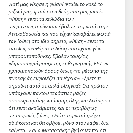
γιατί μας νίκησε η φύση! Φταίει το κακό το
ριζικό μας, φταίει κι ο θεός που μας μισεί…
«Φύση» είναι τα καλώδια των
ανεμογεννητριών που έβαλαν τη φωτιά στην
Αττικοβοιωτία και που είχαν ξαναβάλει φωτιά
τον Ιούνη στο ίδιο σημείο; «Φύση» είναι τα
εντελώς ακαθάριστα δάση που έχουν γίνει
μπαρουταποθήκες; Εβαλαν τους/τις
«δημοσιογράφους» της κυβερνητικής ΕΡΤ να
χρησιμοποιούν όρους όπως «το μέτωπο της
πυρκαγιάς εμφανίζει συνέχεια»! Ξέρετε τι
σημαίνει αυτό σε απλά ελληνικά; Οτι πρώτον
υπάρχουν παντού τεράστιες μάζες
συσσωρευμένης καύσιμης ύλης και δεύτερον
ότι είναι ακαθάριστες και οι περιβόητες
αντιπυρικές ζώνες. Οπότε η φωτιά τρέχει
αδιάκοπα και θα σβήσει μόνο όταν κάψει ό,τι
καίγεται. Και ο Μητσοτάκης βγήκε να πει ότι