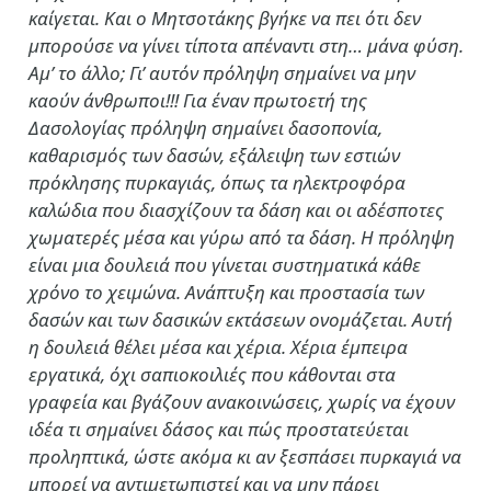
καίγεται. Και ο Μητσοτάκης βγήκε να πει ότι δεν
μπορούσε να γίνει τίποτα απέναντι στη… μάνα φύση.
Αμ’ το άλλο; Γι’ αυτόν πρόληψη σημαίνει να μην
καούν άνθρωποι!!! Για έναν πρωτοετή της
Δασολογίας πρόληψη σημαίνει δασοπονία,
καθαρισμός των δασών, εξάλειψη των εστιών
πρόκλησης πυρκαγιάς, όπως τα ηλεκτροφόρα
καλώδια που διασχίζουν τα δάση και οι αδέσποτες
χωματερές μέσα και γύρω από τα δάση. Η πρόληψη
είναι μια δουλειά που γίνεται συστηματικά κάθε
χρόνο το χειμώνα. Ανάπτυξη και προστασία των
δασών και των δασικών εκτάσεων ονομάζεται. Αυτή
η δουλειά θέλει μέσα και χέρια. Χέρια έμπειρα
εργατικά, όχι σαπιοκοιλιές που κάθονται στα
γραφεία και βγάζουν ανακοινώσεις, χωρίς να έχουν
ιδέα τι σημαίνει δάσος και πώς προστατεύεται
προληπτικά, ώστε ακόμα κι αν ξεσπάσει πυρκαγιά να
μπορεί να αντιμετωπιστεί και να μην πάρει