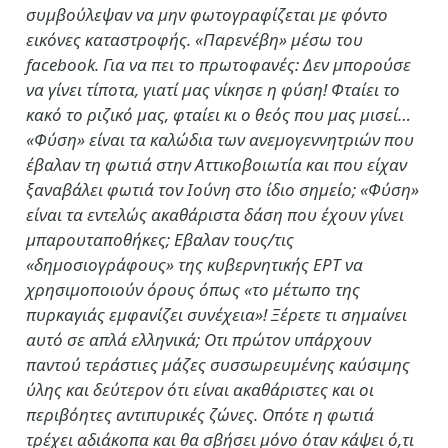
συμβούλεψαν να μην φωτογραφίζεται με φόντο
εικόνες καταστροφής. «Παρενέβη» μέσω του
facebook. Για να πει το πρωτοφανές: Δεν μπορούσε
να γίνει τίποτα, γιατί μας νίκησε η φύση! Φταίει το
κακό το ριζικό μας, φταίει κι ο θεός που μας μισεί…
«Φύση» είναι τα καλώδια των ανεμογεννητριών που
έβαλαν τη φωτιά στην Αττικοβοιωτία και που είχαν
ξαναβάλει φωτιά τον Ιούνη στο ίδιο σημείο; «Φύση»
είναι τα εντελώς ακαθάριστα δάση που έχουν γίνει
μπαρουταποθήκες; Εβαλαν τους/τις
«δημοσιογράφους» της κυβερνητικής ΕΡΤ να
χρησιμοποιούν όρους όπως «το μέτωπο της
πυρκαγιάς εμφανίζει συνέχεια»! Ξέρετε τι σημαίνει
αυτό σε απλά ελληνικά; Οτι πρώτον υπάρχουν
παντού τεράστιες μάζες συσσωρευμένης καύσιμης
ύλης και δεύτερον ότι είναι ακαθάριστες και οι
περιβόητες αντιπυρικές ζώνες. Οπότε η φωτιά
τρέχει αδιάκοπα και θα σβήσει μόνο όταν κάψει ό,τι