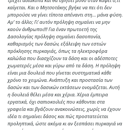
τρέχει αδιάκοπα και θα σβήσει μόνο όταν κάψει ό,τι
καίγεται. Και ο Μητσοτάκης βγήκε να πει ότι δεν
μπορούσε να γίνει τίποτα απέναντι στη… μάνα φύση.
Αμ’ το άλλο; Γι’ αυτόν πρόληψη σημαίνει να μην
καούν άνθρωποι!!! Για έναν πρωτοετή της
Δασολογίας πρόληψη σημαίνει δασοπονία,
καθαρισμός των δασών, εξάλειψη των εστιών
πρόκλησης πυρκαγιάς, όπως τα ηλεκτροφόρα
καλώδια που διασχίζουν τα δάση και οι αδέσποτες
χωματερές μέσα και γύρω από τα δάση. Η πρόληψη
είναι μια δουλειά που γίνεται συστηματικά κάθε
χρόνο το χειμώνα. Ανάπτυξη και προστασία των
δασών και των δασικών εκτάσεων ονομάζεται. Αυτή
η δουλειά θέλει μέσα και χέρια. Χέρια έμπειρα
εργατικά, όχι σαπιοκοιλιές που κάθονται στα
γραφεία και βγάζουν ανακοινώσεις, χωρίς να έχουν
ιδέα τι σημαίνει δάσος και πώς προστατεύεται
προληπτικά, ώστε ακόμα κι αν ξεσπάσει πυρκαγιά να