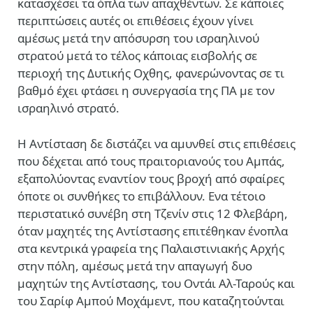
κατασχέσει τα όπλα των απαχθέντων. Σε κάποιες
περιπτώσεις αυτές οι επιθέσεις έχουν γίνει
αμέσως μετά την απόσυρση του ισραηλινού
στρατού μετά το τέλος κάποιας εισβολής σε
περιοχή της Δυτικής Οχθης, φανερώνοντας σε τι
βαθμό έχει φτάσει η συνεργασία της ΠΑ με τον
ισραηλινό στρατό.
Η Αντίσταση δε διστάζει να αμυνθεί στις επιθέσεις
που δέχεται από τους πραιτοριανούς του Αμπάς,
εξαπολύοντας εναντίον τους βροχή από σφαίρες
όποτε οι συνθήκες το επιβάλλουν. Ενα τέτοιο
περιστατικό συνέβη στη Τζενίν στις 12 Φλεβάρη,
όταν μαχητές της Αντίστασης επιτέθηκαν ένοπλα
στα κεντρικά γραφεία της Παλαιστινιακής Αρχής
στην πόλη, αμέσως μετά την απαγωγή δυο
μαχητών της Αντίστασης, του Οντάι Αλ-Ταρούς και
του Σαρίφ Αμπού Μοχάμεντ, που καταζητούνται