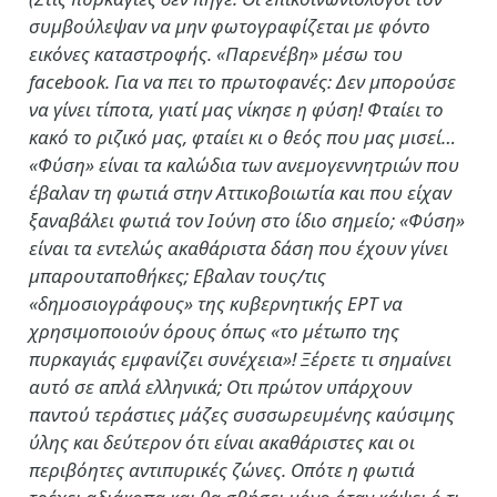
συμβούλεψαν να μην φωτογραφίζεται με φόντο
εικόνες καταστροφής. «Παρενέβη» μέσω του
facebook. Για να πει το πρωτοφανές: Δεν μπορούσε
να γίνει τίποτα, γιατί μας νίκησε η φύση! Φταίει το
κακό το ριζικό μας, φταίει κι ο θεός που μας μισεί…
«Φύση» είναι τα καλώδια των ανεμογεννητριών που
έβαλαν τη φωτιά στην Αττικοβοιωτία και που είχαν
ξαναβάλει φωτιά τον Ιούνη στο ίδιο σημείο; «Φύση»
είναι τα εντελώς ακαθάριστα δάση που έχουν γίνει
μπαρουταποθήκες; Εβαλαν τους/τις
«δημοσιογράφους» της κυβερνητικής ΕΡΤ να
χρησιμοποιούν όρους όπως «το μέτωπο της
πυρκαγιάς εμφανίζει συνέχεια»! Ξέρετε τι σημαίνει
αυτό σε απλά ελληνικά; Οτι πρώτον υπάρχουν
παντού τεράστιες μάζες συσσωρευμένης καύσιμης
ύλης και δεύτερον ότι είναι ακαθάριστες και οι
περιβόητες αντιπυρικές ζώνες. Οπότε η φωτιά