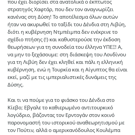
που έχει διορίσει στα ανατολικά ο έκπτωτος
στρατηγός Χαφτάρ, που δεν τον αναγνωρίζει
κανένας στη Δύση! Το αποτέλεσμα όλων αυτών
ήταν να ακυρωθεί το ταξίδι του Δένδια στη Λιβύη,
διότι η κυβέρνηση Ντμπέιμπα δεν ενέκρινε το
σχέδιο πτήσης (!) και καθυστερούσε την έκδοση
θεωρήσεων για τη συνοδεία του έλληνα ΥΠΕΞ! Α,
να μην το ξεχάσουμε: στη διάσκεψη του Λονδίνου
για τη Λιβύη δεν έχει κληθεί και πάλι η ελληνική
κυβέρνηση, ενώ η Τουρκία και η Αίγυπτος θα είναι
εκεί, μαζί με τις ιμπεριαλιστικές δυνάμεις της
Δύσης.
Και τι να πούμε για το φιάσκο του Δένδια στο
Κίεβο; Εβγαλε το καθιερωμένο αντιτουρκικό
λογύδριο, βάζοντας τον Ερντογάν στον κοινό
παρονομαστή του ιστορικού αναθεωρητισμού με
τον Πούτιν, αλλά ο αμερικανόδουλος Κουλέμπα