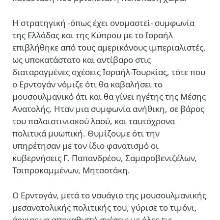
Η στρατηγική -όπως έχει ονομαστεί- συμφωνία
της Ελλάδας και της Κύπρου με το Ισραήλ
επιβλήθηκε από τους αμερικάνους ιμπεριαλιστές,
ως υποκατάστατο και αντίβαρο στις
διαταραγμένες σχέσεις Ισραήλ-Τουρκίας, τότε που
ο Ερντογάν νόμιζε ότι θα καβαλήσει το
μουσουλμανικό άτι και θα γίνει ηγέτης της Μέσης
Ανατολής. Ηταν μια συμφωνία ανήθικη, σε βάρος
του παλαιστινιακού λαού, και ταυτόχρονα
πολιτικά μυωπική. Θυμίζουμε ότι την
υπηρέτησαν με τον ίδιο φανατισμό οι
κυβερνήσεις Γ. Παπανδρέου, Σαμαροβενιζέλων,
Τσιπροκαμμένων, Μητσοτάκη.
Ο Ερντογάν, μετά το ναυάγιο της μουσουλμανικής
μεσανατολικής πολιτικής του, γύρισε το τιμόνι,
άρχισε να αποκαθιστά σχέσεις με όλες τις