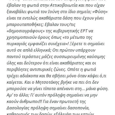
έβαλαν τη φωτιά στην Αττικοβοιωτία και που είχαν
ξαναβάλει φωτιά τον Ιούνη στο ίδιο σημείο; «Φύση»
είναι τα εντελώς ακαθάριστα δάση που έχουν γίνει
μπαρουταποθήκες; Εβαλαν τους/τις
«δημοσιογράφους» της κυβερνητικής ΕΡΤ να
χρησιμοποιούν όρους όπως «το μέτωπο της
πυρκαγιάς εμφανίζει συνέχεια»! Ξέρετε τι σημαίνει
αυτό σε απλά ελληνικά; Οτι πρώτον υπάρχουν
παντού τεράστιες μάζες συσσωρευμένης καύσιμης
ύλης και δεύτερον ότι είναι ακαθάριστες και οι
περιβόητες αντιπυρικές ζώνες. Οπότε η φωτιά
τρέχει αδιάκοπα και θα σβήσει μόνο όταν κάψει ό,τι
καίγεται. Και ο Μητσοτάκης βγήκε να πει ότι δεν
μπορούσε να γίνει τίποτα απέναντι στη… μάνα φύση.
Αμ’ το άλλο; Γι’ αυτόν πρόληψη σημαίνει να μην
καούν άνθρωποι!!! Για έναν πρωτοετή της
Δασολογίας πρόληψη σημαίνει δασοπονία,
καθαρισμός των δασών, εξάλειψη των εστιών