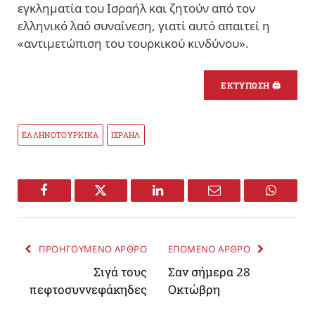
εγκληματία του Ισραήλ και ζητούν από τον
ελληνικό λαό συναίνεση, γιατί αυτό απαιτεί η
«αντιμετώπιση του τουρκικού κινδύνου».
ΕΚΤΥΠΩΣΗ 🖨
ΕΛΛΗΝΟΤΟΥΡΚΙΚΑ
ΙΣΡΑΗΛ
Facebook
Twitter
LinkedIn
Email
WhatsA
ΠΡΟΗΓΟΥΜΕΝΟ ΑΡΘΡΟ
ΕΠΟΜΕΝΟ ΑΡΘΡΟ
Σιγά τους
Σαν σήμερα 28
πεφτοσυννεφάκηδες
Οκτώβρη