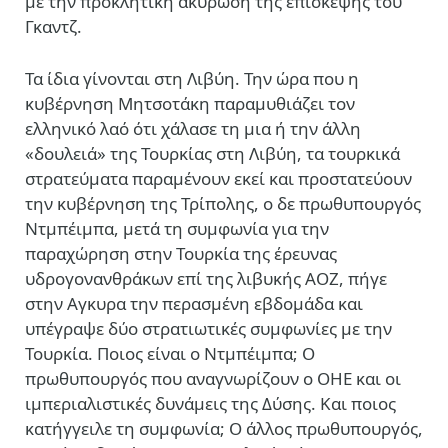
με την προκλητική ακύρωση της επίσκεψης του
Γκαντζ.
Τα ίδια γίνονται στη Λιβύη. Την ώρα που η
κυβέρνηση Μητσοτάκη παραμυθιάζει τον
ελληνικό λαό ότι χάλασε τη μια ή την άλλη
«δουλειά» της Τουρκίας στη Λιβύη, τα τουρκικά
στρατεύματα παραμένουν εκεί και προστατεύουν
την κυβέρνηση της Τρίπολης, ο δε πρωθυπουργός
Ντμπέιμπα, μετά τη συμφωνία για την
παραχώρηση στην Τουρκία της έρευνας
υδρογονανθράκων επί της λιβυκής ΑΟΖ, πήγε
στην Αγκυρα την περασμένη εβδομάδα και
υπέγραψε δύο στρατιωτικές συμφωνίες με την
Τουρκία. Ποιος είναι ο Ντμπέιμπα; Ο
πρωθυπουργός που αναγνωρίζουν ο ΟΗΕ και οι
ιμπεριαλιστικές δυνάμεις της Δύσης. Και ποιος
κατήγγειλε τη συμφωνία; Ο άλλος πρωθυπουργός,