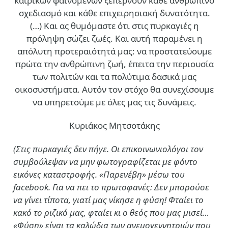
καιρικών φαινομένων ξεπερνούν κάθε ανθρώπινο
σχεδιασμό και κάθε επιχειρησιακή δυνατότητα.
(…)
Και ας θυμόμαστε ότι στις πυρκαγιές η
πρόληψη σώζει ζωές. Και αυτή παραμένει η
απόλυτη προτεραιότητά μας: να προστατεύουμε
πρώτα την ανθρώπινη ζωή, έπειτα την περιουσία
των πολιτών και τα πολύτιμα δασικά μας
οικοσυστήματα. Αυτόν τον στόχο θα συνεχίσουμε
να υπηρετούμε με όλες μας τις δυνάμεις.
Κυριάκος Μητσοτάκης
(Στις πυρκαγιές δεν πήγε. Οι επικοινωνιολόγοι τον
συμβούλεψαν να μην φωτογραφίζεται με φόντο
εικόνες καταστροφής. «Παρενέβη» μέσω του
facebook. Για να πει το πρωτοφανές: Δεν μπορούσε
να γίνει τίποτα, γιατί μας νίκησε η φύση! Φταίει το
κακό το ριζικό μας, φταίει κι ο θεός που μας μισεί…
«Φύση» είναι τα καλώδια των ανεμογεννητριών που