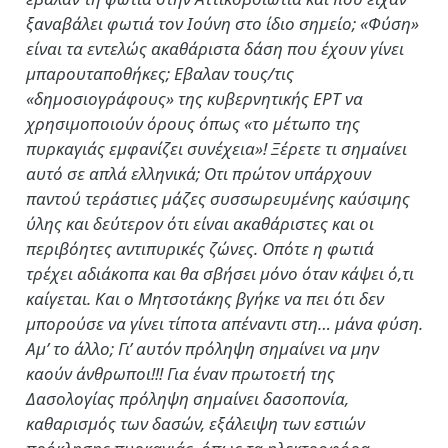
ξαναβάλει φωτιά τον Ιούνη στο ίδιο σημείο; «Φύση»
είναι τα εντελώς ακαθάριστα δάση που έχουν γίνει
μπαρουταποθήκες; Εβαλαν τους/τις
«δημοσιογράφους» της κυβερνητικής ΕΡΤ να
χρησιμοποιούν όρους όπως «το μέτωπο της
πυρκαγιάς εμφανίζει συνέχεια»! Ξέρετε τι σημαίνει
αυτό σε απλά ελληνικά; Οτι πρώτον υπάρχουν
παντού τεράστιες μάζες συσσωρευμένης καύσιμης
ύλης και δεύτερον ότι είναι ακαθάριστες και οι
περιβόητες αντιπυρικές ζώνες. Οπότε η φωτιά
τρέχει αδιάκοπα και θα σβήσει μόνο όταν κάψει ό,τι
καίγεται. Και ο Μητσοτάκης βγήκε να πει ότι δεν
μπορούσε να γίνει τίποτα απέναντι στη… μάνα φύση.
Αμ’ το άλλο; Γι’ αυτόν πρόληψη σημαίνει να μην
καούν άνθρωποι!!! Για έναν πρωτοετή της
Δασολογίας πρόληψη σημαίνει δασοπονία,
καθαρισμός των δασών, εξάλειψη των εστιών