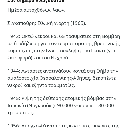
Σαν σήμερα 9 Αυγούστου
Ημέρα αυτοχθόνων λαών.
Σιγκαπούρη: Εθνική γιορτή (1965).
1942: Οκτώ νεκροί και 65 τραυματίες στη Βομβάη
σε διαδήλωση για τον τερματισμό της βρετανικής
κυριαρχίας στην Ινδία, σύλληψη του Γκάντι (για
έκτη φορά) και του Νεχρού.
1944: Αντάρτες ανατινάζουν κοντά στη Θήβα την
αμαξοστοιχία Θεσσαλονίκης-Αθήνας, δεκαπέντε
νεκροί και εξήντα τραυματίες.
1945: Ρίψη της δεύτερης ατομικής βόμβας στην
Ιαπωνία (Ναγκασάκι), 90.000 νεκροί και 80.000
τραυματίες.
1956: Απαγχονίζονται στις κεντρικές φυλακές της