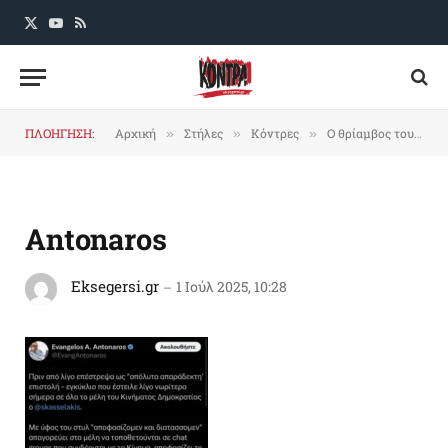
X
YouTube
RSS
(Twitter)
ΠΛΟΗΓΗΣΗ:
Αρχική
Στήλες
Κόντρες
Ο θρίαμβος του Κριστιάν Λουμπουτέν
»
»
»
Antonaros
Eksegersi.gr
1 Ιούλ 2025, 10:28