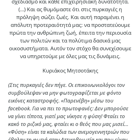
σχεδιασμό και κάθε επιχειρησιακή δυνατότητα.
(…)
Και ας θυμόμαστε ότι στις πυρκαγιές η
πρόληψη σώζει ζωές. Και αυτή παραμένει η
απόλυτη προτεραιότητά μας: να προστατεύουμε
πρώτα την ανθρώπινη ζωή, έπειτα την περιουσία
των πολιτών και τα πολύτιμα δασικά μας
οικοσυστήματα. Αυτόν τον στόχο θα συνεχίσουμε
να υπηρετούμε με όλες μας τις δυνάμεις.
Κυριάκος Μητσοτάκης
(Στις πυρκαγιές δεν πήγε. Οι επικοινωνιολόγοι τον
συμβούλεψαν να μην φωτογραφίζεται με φόντο
εικόνες καταστροφής. «Παρενέβη» μέσω του
facebook. Για να πει το πρωτοφανές: Δεν μπορούσε
να γίνει τίποτα, γιατί μας νίκησε η φύση! Φταίει το
κακό το ριζικό μας, φταίει κι ο θεός που μας μισεί…
«Φύση» είναι τα καλώδια των ανεμογεννητριών που
έβαλαν τη φωτιά στην Αττικοβοιωτία και που είχαν