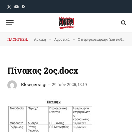
X
YouTube
RSS
(Twitter)
ΠΛΟΗΓΗΣΗ:
Αρχική
Αγροτικά
Ο περιφερειάρχης (και καθηγητής) Κουρέτας συμβάλλει στο φούντωμα της ευλογιάς των αιγοπροβάτων στη Θεσσαλία
»
»
Πίνακας 2ος.docx
Eksegersi.gr
29 Ιούν 2025, 13:19