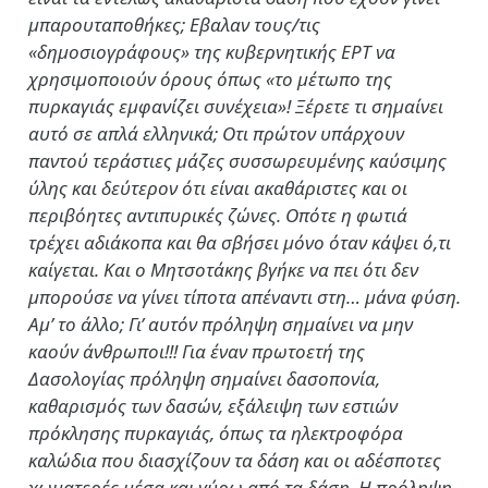
μπαρουταποθήκες; Εβαλαν τους/τις
«δημοσιογράφους» της κυβερνητικής ΕΡΤ να
χρησιμοποιούν όρους όπως «το μέτωπο της
πυρκαγιάς εμφανίζει συνέχεια»! Ξέρετε τι σημαίνει
αυτό σε απλά ελληνικά; Οτι πρώτον υπάρχουν
παντού τεράστιες μάζες συσσωρευμένης καύσιμης
ύλης και δεύτερον ότι είναι ακαθάριστες και οι
περιβόητες αντιπυρικές ζώνες. Οπότε η φωτιά
τρέχει αδιάκοπα και θα σβήσει μόνο όταν κάψει ό,τι
καίγεται. Και ο Μητσοτάκης βγήκε να πει ότι δεν
μπορούσε να γίνει τίποτα απέναντι στη… μάνα φύση.
Αμ’ το άλλο; Γι’ αυτόν πρόληψη σημαίνει να μην
καούν άνθρωποι!!! Για έναν πρωτοετή της
Δασολογίας πρόληψη σημαίνει δασοπονία,
καθαρισμός των δασών, εξάλειψη των εστιών
πρόκλησης πυρκαγιάς, όπως τα ηλεκτροφόρα
καλώδια που διασχίζουν τα δάση και οι αδέσποτες
χωματερές μέσα και γύρω από τα δάση. Η πρόληψη