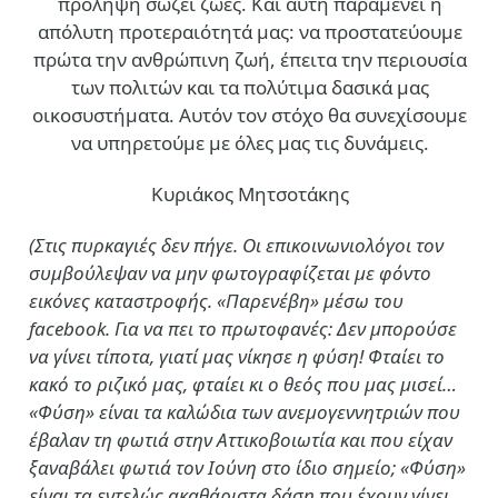
πρόληψη σώζει ζωές. Και αυτή παραμένει η
απόλυτη προτεραιότητά μας: να προστατεύουμε
πρώτα την ανθρώπινη ζωή, έπειτα την περιουσία
των πολιτών και τα πολύτιμα δασικά μας
οικοσυστήματα. Αυτόν τον στόχο θα συνεχίσουμε
να υπηρετούμε με όλες μας τις δυνάμεις.
Κυριάκος Μητσοτάκης
(Στις πυρκαγιές δεν πήγε. Οι επικοινωνιολόγοι τον
συμβούλεψαν να μην φωτογραφίζεται με φόντο
εικόνες καταστροφής. «Παρενέβη» μέσω του
facebook. Για να πει το πρωτοφανές: Δεν μπορούσε
να γίνει τίποτα, γιατί μας νίκησε η φύση! Φταίει το
κακό το ριζικό μας, φταίει κι ο θεός που μας μισεί…
«Φύση» είναι τα καλώδια των ανεμογεννητριών που
έβαλαν τη φωτιά στην Αττικοβοιωτία και που είχαν
ξαναβάλει φωτιά τον Ιούνη στο ίδιο σημείο; «Φύση»
είναι τα εντελώς ακαθάριστα δάση που έχουν γίνει