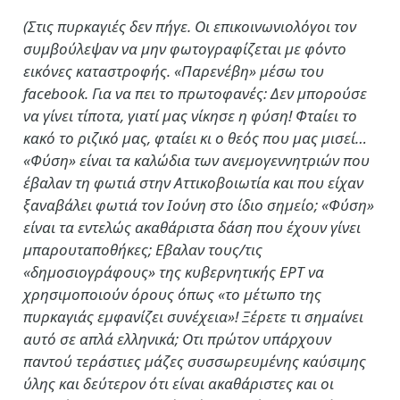
(Στις πυρκαγιές δεν πήγε. Οι επικοινωνιολόγοι τον
συμβούλεψαν να μην φωτογραφίζεται με φόντο
εικόνες καταστροφής. «Παρενέβη» μέσω του
facebook. Για να πει το πρωτοφανές: Δεν μπορούσε
να γίνει τίποτα, γιατί μας νίκησε η φύση! Φταίει το
κακό το ριζικό μας, φταίει κι ο θεός που μας μισεί…
«Φύση» είναι τα καλώδια των ανεμογεννητριών που
έβαλαν τη φωτιά στην Αττικοβοιωτία και που είχαν
ξαναβάλει φωτιά τον Ιούνη στο ίδιο σημείο; «Φύση»
είναι τα εντελώς ακαθάριστα δάση που έχουν γίνει
μπαρουταποθήκες; Εβαλαν τους/τις
«δημοσιογράφους» της κυβερνητικής ΕΡΤ να
χρησιμοποιούν όρους όπως «το μέτωπο της
πυρκαγιάς εμφανίζει συνέχεια»! Ξέρετε τι σημαίνει
αυτό σε απλά ελληνικά; Οτι πρώτον υπάρχουν
παντού τεράστιες μάζες συσσωρευμένης καύσιμης
ύλης και δεύτερον ότι είναι ακαθάριστες και οι