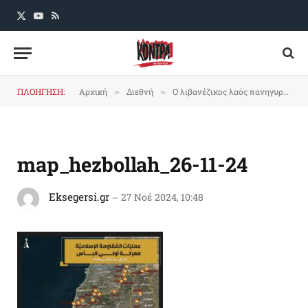
X
YouTube
RSS
(Twitter)
ΠΛΟΗΓΗΣΗ:
Αρχική
Διεθνή
Ο λιβανέζικος λαός πανηγυρίζει για μια μεγάλη νίκη
»
»
map_hezbollah_26-11-24
Eksegersi.gr
27 Νοέ 2024, 10:48