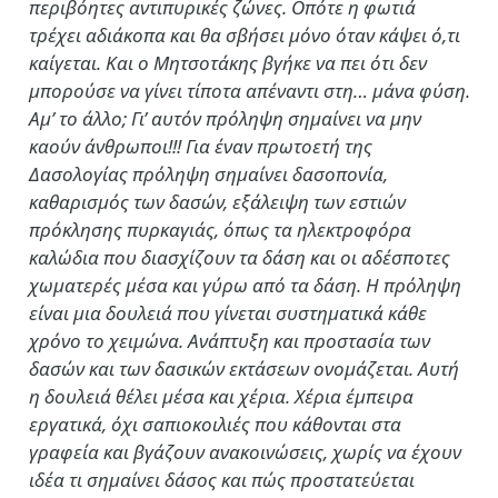
περιβόητες αντιπυρικές ζώνες. Οπότε η φωτιά
τρέχει αδιάκοπα και θα σβήσει μόνο όταν κάψει ό,τι
καίγεται. Και ο Μητσοτάκης βγήκε να πει ότι δεν
μπορούσε να γίνει τίποτα απέναντι στη… μάνα φύση.
Αμ’ το άλλο; Γι’ αυτόν πρόληψη σημαίνει να μην
καούν άνθρωποι!!! Για έναν πρωτοετή της
Δασολογίας πρόληψη σημαίνει δασοπονία,
καθαρισμός των δασών, εξάλειψη των εστιών
πρόκλησης πυρκαγιάς, όπως τα ηλεκτροφόρα
καλώδια που διασχίζουν τα δάση και οι αδέσποτες
χωματερές μέσα και γύρω από τα δάση. Η πρόληψη
είναι μια δουλειά που γίνεται συστηματικά κάθε
χρόνο το χειμώνα. Ανάπτυξη και προστασία των
δασών και των δασικών εκτάσεων ονομάζεται. Αυτή
η δουλειά θέλει μέσα και χέρια. Χέρια έμπειρα
εργατικά, όχι σαπιοκοιλιές που κάθονται στα
γραφεία και βγάζουν ανακοινώσεις, χωρίς να έχουν
ιδέα τι σημαίνει δάσος και πώς προστατεύεται