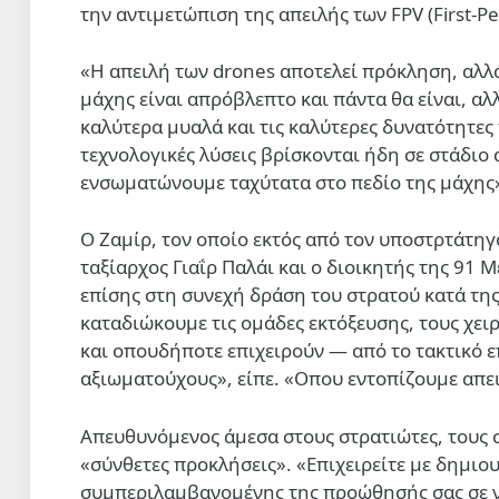
την αντιμετώπιση της απειλής των FPV (First-P
«Η απειλή των drones αποτελεί πρόκληση, αλλά 
μάχης είναι απρόβλεπτο και πάντα θα είναι, α
καλύτερα μυαλά και τις καλύτερες δυνατότητες 
τεχνολογικές λύσεις βρίσκονται ήδη σε στάδιο 
ενσωματώνουμε ταχύτατα στο πεδίο της μάχης
Ο Ζαμίρ, τον οποίο εκτός από τον υποστρτάτηγ
ταξίαρχος Γιαΐρ Παλάι και ο διοικητής της 91 
επίσης στη συνεχή δράση του στρατού κατά της
καταδιώκουμε τις ομάδες εκτόξευσης, τους χειρ
και οπουδήποτε επιχειρούν — από το τακτικό ε
αξιωματούχους», είπε. «Οπου εντοπίζουμε απει
Απευθυνόμενος άμεσα στους στρατιώτες, τους σ
«σύνθετες προκλήσεις». «Επιχειρείτε με δημι
συμπεριλαμβανομένης της προώθησής σας σε νέε