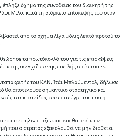
, έπληξε όχημα της συνοδείας του διοικητή της
άφι Μίλο, κατά τη διάρκεια επίσκεψής του στον
βιβαστεί από το όχημα λίγα μόλις λεπτά προτού το
.
αθεώρησε τα πρωτόκολλά του για τις επισκέψεις
έσω της συνεχιζόμενης απειλής από drones.
ανταποκριτής του KΑΝ, Ιτάι Μπλούμενταλ, δήλωσε
υτό θα αποτελούσε σημαντικό στρατηγικό και
ντάς το ως το είδος του επιτεύγματος που η
εροι ισραηλινοί αξιωματικοί θα πρέπει να
γμή που ο στρατός εξακολουθεί να μην διαθέτει
ιλή που δημιουργούν τα επιθετικά drones της