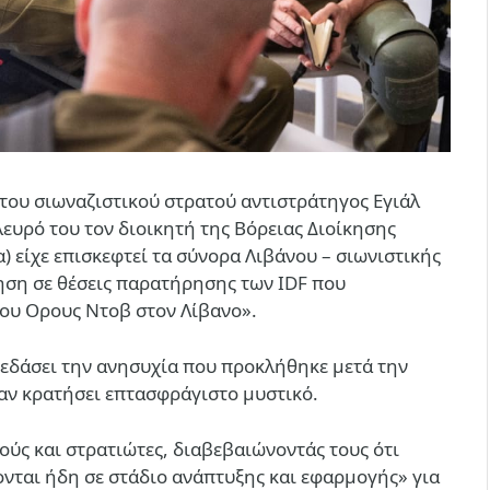
 του σιωναζιστικού στρατού αντιστράτηγος Εγιάλ
λευρό του τον διοικητή της Βόρειας Διοίκησης
 είχε επισκεφτεί τα σύνορα Λιβάνου – σιωνιστικής
ηση σε θέσεις παρατήρησης των IDF που
του Ορους Ντοβ στον Λίβανο».
κεδάσει την ανησυχία που προκλήθηκε μετά την
χαν κρατήσει επτασφράγιστο μυστικό.
ούς και στρατιώτες, διαβεβαιώνοντάς τους ότι
κονται ήδη σε στάδιο ανάπτυξης και εφαρμογής» για