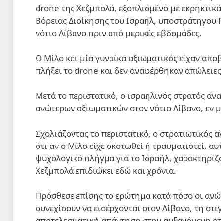
drone της Χεζμπολά, εξοπλισμένο με εκρηκτικά
Βόρειας Διοίκησης του Ισραήλ, υποστράτηγου Ρ
νότιο Λίβανο πριν από μερικές εβδομάδες.
Ο Μίλο και μία γυναίκα αξιωματικός είχαν απο
πλήξει το drone και δεν αναφέρθηκαν απώλειες
Μετά το περιστατικό, ο ισραηλινός στρατός αν
ανώτερων αξιωματικών στον νότιο Λίβανο, εν μ
Σχολιάζοντας το περιστατικό, ο στρατιωτικός 
ότι αν ο Μίλο είχε σκοτωθεί ή τραυματιστεί, α
ψυχολογικό πλήγμα για το Ισραήλ, χαρακτηρίζο
Χεζμπολά επιδιώκει εδώ και χρόνια.
Πρόσθεσε επίσης το ερώτημα κατά πόσο οι ανώτ
συνεχίσουν να εισέρχονται στον Λίβανο, τη στι
αποτελεσματική απάντηση στην αυξανόμενη απε