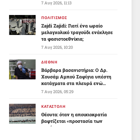
προστατεύεται από την ελευθερία
7 Αυγ 2026, 11:13
στην έκφραση
ΠΟΛΙΤΙΣΜΟΣ
Zajdi Ζajidi: Γιατί ένα ωραίο
μελαγχολικό τραγούδι ενόχλησε
τα φασιστοεθνίκια;
7 Αυγ 2026, 10:20
ΔΙΕΘΝΗ
Βάρβαρα βασανιστήρια: Ο Δρ.
Χουσάμ Αμπού Σαφίγια υπέστη
κατάγματα στα πλευρά ενώ
βρίσκεται υπό ισραηλινή κράτηση
7 Αυγ 2026, 05:29
ΚΑΤΑΣΤΟΛΗ
Θέουτα: όταν η αποικιοκρατία
βαφτίζεται «προστασία των
συνόρων»
Γιατί τα σύνορα της Ισπανίας
7 Αυγ 2026, 05:16