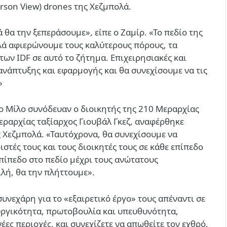
erson View) drones της Χεζμπολά.
θα την ξεπεράσουμε», είπε ο Ζαμίρ. «Το πεδίο της
λλά αφιερώνουμε τους καλύτερους πόρους, τα
των IDF σε αυτό το ζήτημα. Επιχειρησιακές και
ανάπτυξης και εφαρμογής και θα συνεχίσουμε να τις
»
ο Μίλο συνόδευαν ο διοικητής της 210 Μεραρχίας
Μεραρχίας ταξίαρχος Γιουβάλ Γκεζ, αναφέρθηκε
 Χεζμπολά. «Ταυτόχρονα, θα συνεχίσουμε να
ιστές τους και τους διοικητές τους σε κάθε επίπεδο
πίπεδο στο πεδίο μέχρι τους ανώτατους
λή, θα την πλήττουμε».
υνεχάρη για το «εξαιρετικό έργο» τους απέναντι σε
ουργικότητα, πρωτοβουλία και υπευθυνότητα,
ς περιοχές, και συνεχίζετε να απωθείτε τον εχθρό,