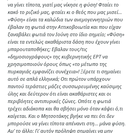
να γίνει τίποτα, γιατί μας νίκησε η φύση! Φταίει το
κακό το ριζικό μας, φταίει κι ο θεός που μας μισεί…
«Φύση» είναι τα καλώδια των ανεμογεννητριών που
έβαλαν τη φωτιά στην Αττικοβοιωτία και που είχαν
ξαναβάλει φωτιά τον Ιούνη στο ίδιο σημείο; «Φύση»
είναι τα εντελώς ακαθάριστα δάση που έχουν γίνει
μπαρουταποθήκες; Εβαλαν τους/τις
«δημοσιογράφους» της κυβερνητικής ΕΡΤ να
χρησιμοποιούν όρους όπως «το μέτωπο της
πυρκαγιάς εμφανίζει συνέχεια»! Ξέρετε τι σημαίνει
αυτό σε απλά ελληνικά; Οτι πρώτον υπάρχουν
παντού τεράστιες μάζες συσσωρευμένης καύσιμης
ύλης και δεύτερον ότι είναι ακαθάριστες και οι
περιβόητες αντιπυρικές ζώνες. Οπότε η φωτιά
τρέχει αδιάκοπα και θα σβήσει μόνο όταν κάψει ό,τι
καίγεται. Και ο Μητσοτάκης βγήκε να πει ότι δεν
μπορούσε να γίνει τίποτα απέναντι στη… μάνα φύση.
Αμ’ το άλλο; Γι’ αυτόν πρόληψη σημαίνει να μην