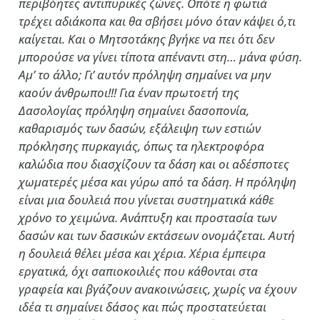
περιβόητες αντιπυρικές ζώνες. Οπότε η φωτιά
τρέχει αδιάκοπα και θα σβήσει μόνο όταν κάψει ό,τι
καίγεται. Και ο Μητσοτάκης βγήκε να πει ότι δεν
μπορούσε να γίνει τίποτα απέναντι στη… μάνα φύση.
Αμ’ το άλλο; Γι’ αυτόν πρόληψη σημαίνει να μην
καούν άνθρωποι!!! Για έναν πρωτοετή της
Δασολογίας πρόληψη σημαίνει δασοπονία,
καθαρισμός των δασών, εξάλειψη των εστιών
πρόκλησης πυρκαγιάς, όπως τα ηλεκτροφόρα
καλώδια που διασχίζουν τα δάση και οι αδέσποτες
χωματερές μέσα και γύρω από τα δάση. Η πρόληψη
είναι μια δουλειά που γίνεται συστηματικά κάθε
χρόνο το χειμώνα. Ανάπτυξη και προστασία των
δασών και των δασικών εκτάσεων ονομάζεται. Αυτή
η δουλειά θέλει μέσα και χέρια. Χέρια έμπειρα
εργατικά, όχι σαπιοκοιλιές που κάθονται στα
γραφεία και βγάζουν ανακοινώσεις, χωρίς να έχουν
ιδέα τι σημαίνει δάσος και πώς προστατεύεται