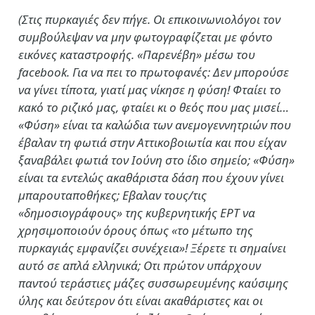
(Στις πυρκαγιές δεν πήγε. Οι επικοινωνιολόγοι τον
συμβούλεψαν να μην φωτογραφίζεται με φόντο
εικόνες καταστροφής. «Παρενέβη» μέσω του
facebook. Για να πει το πρωτοφανές: Δεν μπορούσε
να γίνει τίποτα, γιατί μας νίκησε η φύση! Φταίει το
κακό το ριζικό μας, φταίει κι ο θεός που μας μισεί…
«Φύση» είναι τα καλώδια των ανεμογεννητριών που
έβαλαν τη φωτιά στην Αττικοβοιωτία και που είχαν
ξαναβάλει φωτιά τον Ιούνη στο ίδιο σημείο; «Φύση»
είναι τα εντελώς ακαθάριστα δάση που έχουν γίνει
μπαρουταποθήκες; Εβαλαν τους/τις
«δημοσιογράφους» της κυβερνητικής ΕΡΤ να
χρησιμοποιούν όρους όπως «το μέτωπο της
πυρκαγιάς εμφανίζει συνέχεια»! Ξέρετε τι σημαίνει
αυτό σε απλά ελληνικά; Οτι πρώτον υπάρχουν
παντού τεράστιες μάζες συσσωρευμένης καύσιμης
ύλης και δεύτερον ότι είναι ακαθάριστες και οι