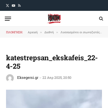
X
YouTube
RSS
(Twitter)
ΠΛΟΗΓΗΣΗ:
Αρχική
Διεθνή
Λυσσασμένοι οι σιωναζιστές, ξέσπασαν στους εκσκαφείς
»
»
katestrepsan_ekskafeis_22-
4-25
Eksegersi.gr
22 Απρ 2025, 20:50
Πρόγραμμα
Αναπαραγωγής
Βίντεο