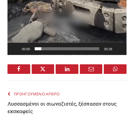
00:00
00:28
Facebook
Twitter
LinkedIn
Email
WhatsA
ΠΡΟΗΓΟΥΜΕΝΟ ΑΡΘΡΟ
Λυσσασμένοι οι σιωναζιστές, ξέσπασαν στους
εκσκαφείς