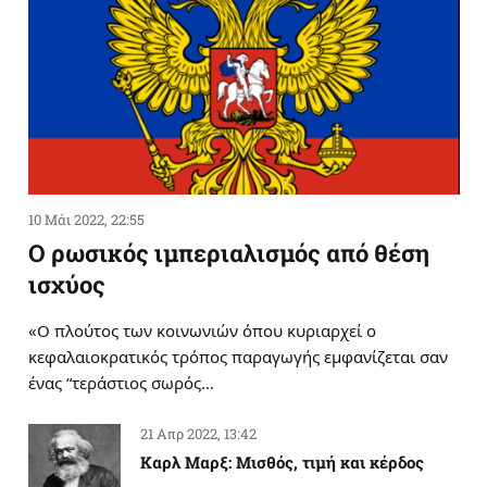
10 Μάι 2022, 22:55
Ο ρωσικός ιμπεριαλισμός από θέση
ισχύος
«Ο πλούτος των κοινωνιών όπου κυριαρχεί ο
κεφαλαιοκρατικός τρόπος παραγωγής εμφανίζεται σαν
ένας “τεράστιος σωρός…
21 Απρ 2022, 13:42
Καρλ Μαρξ: Μισθός, τιμή και κέρδος