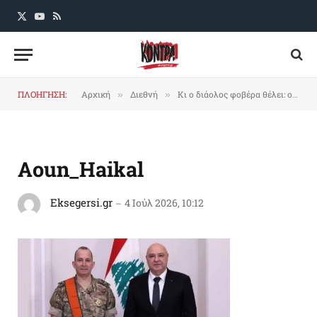
X
YouTube
RSS
(Twitter)
ΠΛΟΗΓΗΣΗ:
Αρχική
Διεθνή
Κι ο διάολος φοβέρα θέλει: ο Αούν δηλώνει ότι δε σχεδιάζει να διώξει τον αρχηγό του Λιβανέζικου Στρατού
»
»
Aoun_Haikal
Eksegersi.gr
4 Ιούλ 2026, 10:12