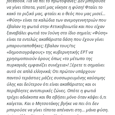
facebook. Για να πει το πρωτοφανές: Δεν μπορούσε
να γίνει τίποτα, γιατί μας νίκησε η φύση! Φταίει το
κακό το ριζικό μας, φταίει κι ο θεός που μας μισεί…
«Φύση» είναι τα καλώδια των ανεμογεννητριών που
έβαλαν τη φωτιά στην Αττικοβοιωτία και που είχαν
ξαναβάλει φωτιά τον Ιούνη στο ίδιο σημείο; «Φύση»
είναι τα εντελώς ακαθάριστα δάση που έχουν γίνει
μπαρουταποθήκες; Εβαλαν τους/τις
«δημοσιογράφους» της κυβερνητικής ΕΡΤ να
χρησιμοποιούν όρους όπως «το μέτωπο της
πυρκαγιάς εμφανίζει συνέχεια»! Ξέρετε τι σημαίνει
αυτό σε απλά ελληνικά; Οτι πρώτον υπάρχουν
παντού τεράστιες μάζες συσσωρευμένης καύσιμης
ύλης και δεύτερον ότι είναι ακαθάριστες και οι
περιβόητες αντιπυρικές ζώνες. Οπότε η φωτιά
τρέχει αδιάκοπα και θα σβήσει μόνο όταν κάψει ό,τι
καίγεται. Και ο Μητσοτάκης βγήκε να πει ότι δεν
μπορούσε να γίνει τίποτα απέναντι στη… μάνα φύση.