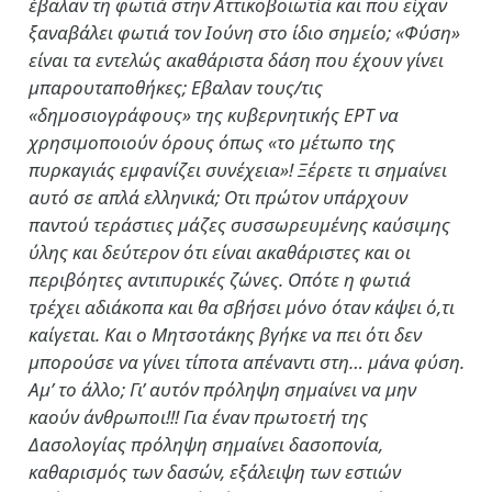
έβαλαν τη φωτιά στην Αττικοβοιωτία και που είχαν
ξαναβάλει φωτιά τον Ιούνη στο ίδιο σημείο; «Φύση»
είναι τα εντελώς ακαθάριστα δάση που έχουν γίνει
μπαρουταποθήκες; Εβαλαν τους/τις
«δημοσιογράφους» της κυβερνητικής ΕΡΤ να
χρησιμοποιούν όρους όπως «το μέτωπο της
πυρκαγιάς εμφανίζει συνέχεια»! Ξέρετε τι σημαίνει
αυτό σε απλά ελληνικά; Οτι πρώτον υπάρχουν
παντού τεράστιες μάζες συσσωρευμένης καύσιμης
ύλης και δεύτερον ότι είναι ακαθάριστες και οι
περιβόητες αντιπυρικές ζώνες. Οπότε η φωτιά
τρέχει αδιάκοπα και θα σβήσει μόνο όταν κάψει ό,τι
καίγεται. Και ο Μητσοτάκης βγήκε να πει ότι δεν
μπορούσε να γίνει τίποτα απέναντι στη… μάνα φύση.
Αμ’ το άλλο; Γι’ αυτόν πρόληψη σημαίνει να μην
καούν άνθρωποι!!! Για έναν πρωτοετή της
Δασολογίας πρόληψη σημαίνει δασοπονία,
καθαρισμός των δασών, εξάλειψη των εστιών