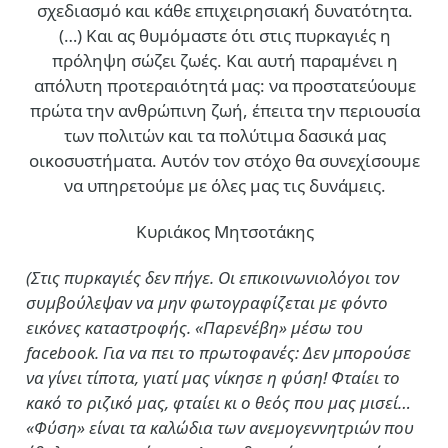
σχεδιασμό και κάθε επιχειρησιακή δυνατότητα.
(…)
Και ας θυμόμαστε ότι στις πυρκαγιές η
πρόληψη σώζει ζωές. Και αυτή παραμένει η
απόλυτη προτεραιότητά μας: να προστατεύουμε
πρώτα την ανθρώπινη ζωή, έπειτα την περιουσία
των πολιτών και τα πολύτιμα δασικά μας
οικοσυστήματα. Αυτόν τον στόχο θα συνεχίσουμε
να υπηρετούμε με όλες μας τις δυνάμεις.
Κυριάκος Μητσοτάκης
(Στις πυρκαγιές δεν πήγε. Οι επικοινωνιολόγοι τον
συμβούλεψαν να μην φωτογραφίζεται με φόντο
εικόνες καταστροφής. «Παρενέβη» μέσω του
facebook. Για να πει το πρωτοφανές: Δεν μπορούσε
να γίνει τίποτα, γιατί μας νίκησε η φύση! Φταίει το
κακό το ριζικό μας, φταίει κι ο θεός που μας μισεί…
«Φύση» είναι τα καλώδια των ανεμογεννητριών που