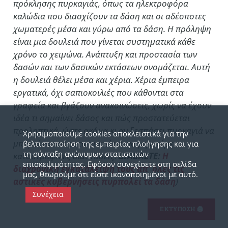
πρόκλησης πυρκαγιάς, όπως τα ηλεκτροφόρα
καλώδια που διασχίζουν τα δάση και οι αδέσποτες
χωματερές μέσα και γύρω από τα δάση. Η πρόληψη
είναι μια δουλειά που γίνεται συστηματικά κάθε
χρόνο το χειμώνα. Ανάπτυξη και προστασία των
δασών και των δασικών εκτάσεων ονομάζεται. Αυτή
η δουλειά θέλει μέσα και χέρια. Χέρια έμπειρα
εργατικά, όχι σαπιοκοιλιές που κάθονται στα
γραφεία και βγάζουν ανακοινώσεις, χωρίς να έχουν
ιδέα τι σημαίνει δάσος και πώς προστατεύεται
προληπτικά, ώστε ακόμα κι αν ξεσπάσει πυρκαγιά να
Χρησιμοποιούμε cookies αποκλειστικά για την
μπορεί να αντιμετωπιστεί και να μην πάρει
βελτιστοποίηση της εμπειρίας πλοήγησης και για
τη σύνταξη ανώνυμων στατιστικών
καταστροφικές διαστάσεις.
ΔΙΑΒΑΣΤΕ:
Η
επισκεψιμότητας. Εφόσον συνεχίσετε στη σελίδα
διαχρονική εγκατάλειψή τους απ’ όλες τις
μας, θεωρούμε ότι είστε ικανοποιημένοι με αυτό.
αστικές κυβερνήσεις πυρπολεί τα δάση
)
Συνέχεια
ΕΚΤΥΠΩΣΗ 🖨