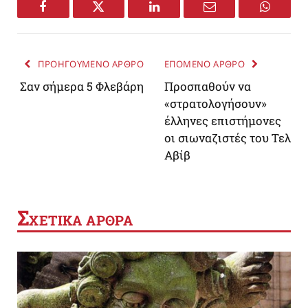
Facebook
Twitter
LinkedIn
Email
WhatsA
ΠΡΟΗΓΟΥΜΕΝΟ ΑΡΘΡΟ
ΕΠΟΜΕΝΟ ΑΡΘΡΟ
Σαν σήμερα 5 Φλεβάρη
Προσπαθούν να
«στρατολογήσουν»
έλληνες επιστήμονες
οι σιωναζιστές του Τελ
Αβίβ
Σ
ΧΕΤΙΚΑ ΑΡΘΡΑ