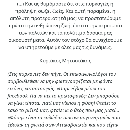
(…)
Και ας θυμόμαστε ότι στις πυρκαγιές η
πρόληψη σώζει ζωές. Και αυτή παραμένει η
απόλυτη προτεραιότητά μας: να προστατεύουμε
πρώτα την ανθρώπινη ζωή, έπειτα την περιουσία
των πολιτών και τα πολύτιμα δασικά μας
οικοσυστήματα. Αυτόν τον στόχο θα συνεχίσουμε
να υπηρετούμε με όλες μας τις δυνάμεις.
Κυριάκος Μητσοτάκης
(Στις πυρκαγιές δεν πήγε. Οι επικοινωνιολόγοι τον
συμβούλεψαν να μην φωτογραφίζεται με φόντο
εικόνες καταστροφής. «Παρενέβη» μέσω του
facebook. Για να πει το πρωτοφανές: Δεν μπορούσε
να γίνει τίποτα, γιατί μας νίκησε η φύση! Φταίει το
κακό το ριζικό μας, φταίει κι ο θεός που μας μισεί…
«Φύση» είναι τα καλώδια των ανεμογεννητριών που
έβαλαν τη φωτιά στην Αττικοβοιωτία και που είχαν