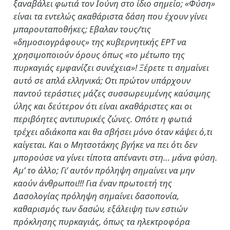
ξαναβάλει φωτιά τον Ιούνη στο ίδιο σημείο; «Φύση»
είναι τα εντελώς ακαθάριστα δάση που έχουν γίνει
μπαρουταποθήκες; Εβαλαν τους/τις
«δημοσιογράφους» της κυβερνητικής ΕΡΤ να
χρησιμοποιούν όρους όπως «το μέτωπο της
πυρκαγιάς εμφανίζει συνέχεια»! Ξέρετε τι σημαίνει
αυτό σε απλά ελληνικά; Οτι πρώτον υπάρχουν
παντού τεράστιες μάζες συσσωρευμένης καύσιμης
ύλης και δεύτερον ότι είναι ακαθάριστες και οι
περιβόητες αντιπυρικές ζώνες. Οπότε η φωτιά
τρέχει αδιάκοπα και θα σβήσει μόνο όταν κάψει ό,τι
καίγεται. Και ο Μητσοτάκης βγήκε να πει ότι δεν
μπορούσε να γίνει τίποτα απέναντι στη… μάνα φύση.
Αμ’ το άλλο; Γι’ αυτόν πρόληψη σημαίνει να μην
καούν άνθρωποι!!! Για έναν πρωτοετή της
Δασολογίας πρόληψη σημαίνει δασοπονία,
καθαρισμός των δασών, εξάλειψη των εστιών
πρόκλησης πυρκαγιάς, όπως τα ηλεκτροφόρα