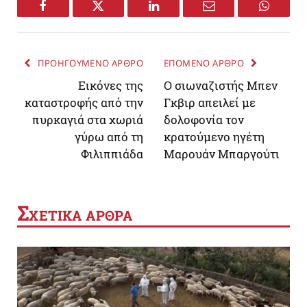
Facebook
Twitter
LinkedIn
Email
WhatsA
ΠΡΟΗΓΟΥΜΕΝΟ ΑΡΘΡΟ
ΕΠΟΜΕΝΟ ΑΡΘΡΟ
Εικόνες της
Ο σιωναζιστής Μπεν
καταστροφής από την
Γκβιρ απειλεί με
πυρκαγιά στα χωριά
δολοφονία τον
γύρω από τη
κρατούμενο ηγέτη
Φιλιππιάδα
Μαρουάν Μπαργούτι
Σ
ΧΕΤΙΚΑ ΑΡΘΡΑ