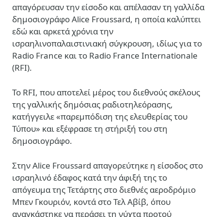
απαγόρευσαν την είσοδο και απέλασαν τη γαλλίδα
δημοσιογράφο Alice Froussard, η οποία καλύπτει
εδώ και αρκετά χρόνια την
ισραηλινοπαλαιστινιακή σύγκρουση, ιδίως για το
Radio France και το Radio France Internationale
(RFI).
Το RFI, που αποτελεί μέρος του διεθνούς σκέλους
της γαλλικής δημόσιας ραδιοτηλεόρασης,
κατήγγειλε «παρεμπόδιση της ελευθερίας του
Τύπου» και εξέφρασε τη στήριξή του στη
δημοσιογράφο.
Στην Alice Froussard απαγορεύτηκε η είσοδος στο
ισραηλινό έδαφος κατά την άφιξή της το
απόγευμα της Τετάρτης στο διεθνές αεροδρόμιο
Μπεν Γκουριόν, κοντά στο Τελ Αβίβ, όπου
αναγκάστηκε να περάσει τη νύχτα προτού