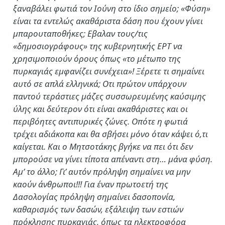
ξαναβάλει φωτιά τον Ιούνη στο ίδιο σημείο; «Φύση»
είναι τα εντελώς ακαθάριστα δάση που έχουν γίνει
μπαρουταποθήκες; Εβαλαν τους/τις
«δημοσιογράφους» της κυβερνητικής ΕΡΤ να
χρησιμοποιούν όρους όπως «το μέτωπο της
πυρκαγιάς εμφανίζει συνέχεια»! Ξέρετε τι σημαίνει
αυτό σε απλά ελληνικά; Οτι πρώτον υπάρχουν
παντού τεράστιες μάζες συσσωρευμένης καύσιμης
ύλης και δεύτερον ότι είναι ακαθάριστες και οι
περιβόητες αντιπυρικές ζώνες. Οπότε η φωτιά
τρέχει αδιάκοπα και θα σβήσει μόνο όταν κάψει ό,τι
καίγεται. Και ο Μητσοτάκης βγήκε να πει ότι δεν
μπορούσε να γίνει τίποτα απέναντι στη… μάνα φύση.
Αμ’ το άλλο; Γι’ αυτόν πρόληψη σημαίνει να μην
καούν άνθρωποι!!! Για έναν πρωτοετή της
Δασολογίας πρόληψη σημαίνει δασοπονία,
καθαρισμός των δασών, εξάλειψη των εστιών
πρόκλησης πυρκαγιάς, όπως τα ηλεκτροφόρα