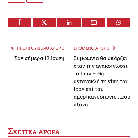
Facebook
Twitter
LinkedIn
Email
WhatsA
ΠΡΟΗΓΟΥΜΕΝΟ ΑΡΘΡΟ
ΕΠΟΜΕΝΟ ΑΡΘΡΟ
Σαν σήμερα 12 Ιούνη
Συμφωνία θα υπάρξει
όταν την ανακοινώσει
το Ιράν – Θα
αντανακλά τη νίκη του
Ιράν επί του
αμερικανοσιωνιστικού
άξονα
Σ
ΧΕΤΙΚΑ ΑΡΘΡΑ