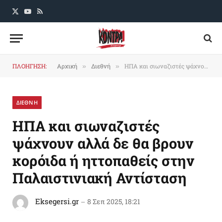
X
YouTube
RSS
(Twitter)
ΠΛΟΗΓΗΣΗ:
Αρχική
Διεθνή
ΗΠΑ και σιωναζιστές ψάχνουν αλλά δε θα βρουν κορόιδα ή ηττοπαθείς στην Παλαιστινιακή Αντίσταση
»
»
ΔΙΕΘΝΗ
ΗΠΑ και σιωναζιστές
ψάχνουν αλλά δε θα βρουν
κορόιδα ή ηττοπαθείς στην
Παλαιστινιακή Αντίσταση
Eksegersi.gr
8 Σεπ 2025, 18:21