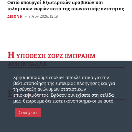
Οχτώ υπουργοί Εξωτερικών αραβικών και
ισλαμικών χωρών κατά της σιωνιστικής οντότητας
7 Αυγ 2026, 12:19
ΔΙΕΘΝΗ
Η
YΠΟΘΕΣΗ ΖΟΡΖ ΙΜΠΡΑΗΜ
ΑΜΠΝΤΑΛΛΑ
Χρησιμοποιούμε cookies αποκλειστικά για την
βελτιστοποίηση της εμπειρίας πλοήγησης και για
τη σύνταξη ανώνυμων στατιστικών
Ε
ΦΕΤΕΙΟ ΧΑ
επισκεψιμότητας. Εφόσον συνεχίσετε στη σελίδα
μας, θεωρούμε ότι είστε ικανοποιημένοι με αυτό.
Συνέχεια