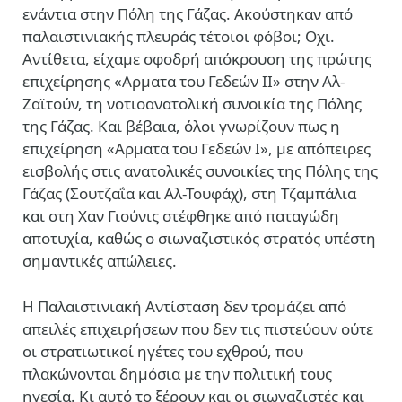
ενάντια στην Πόλη της Γάζας. Ακούστηκαν από
παλαιστινιακής πλευράς τέτοιοι φόβοι; Οχι.
Αντίθετα, είχαμε σφοδρή απόκρουση της πρώτης
επιχείρησης «Αρματα του Γεδεών ΙΙ» στην Αλ-
Ζαϊτούν, τη νοτιοανατολική συνοικία της Πόλης
της Γάζας. Και βέβαια, όλοι γνωρίζουν πως η
επιχείρηση «Αρματα του Γεδεών Ι», με απόπειρες
εισβολής στις ανατολικές συνοικίες της Πόλης της
Γάζας (Σουτζαΐα και Αλ-Τουφάχ), στη Τζαμπάλια
και στη Χαν Γιούνις στέφθηκε από παταγώδη
αποτυχία, καθώς ο σιωναζιστικός στρατός υπέστη
σημαντικές απώλειες.
Η Παλαιστινιακή Αντίσταση δεν τρομάζει από
απειλές επιχειρήσεων που δεν τις πιστεύουν ούτε
οι στρατιωτικοί ηγέτες του εχθρού, που
πλακώνονται δημόσια με την πολιτική τους
ηγεσία. Κι αυτό το ξέρουν και οι σιωναζιστές και