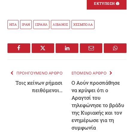
ΕΚΤΥΠΩΣΗ 🖨
ΗΠΑ
ΙΡΑΝ
ΙΣΡΑΗΛ
ΛΙΒΑΝΟΣ
ΧΕΣΜΠΟΛΑ
Facebook
Twitter
LinkedIn
Email
WhatsA
ΠΡΟΗΓΟΥΜΕΝΟ ΑΡΘΡΟ
ΕΠΟΜΕΝΟ ΑΡΘΡΟ
Τοις κείνων ρήμασι
Ο Αούν προσπάθησε
πειθόμενοι…
να κρύψει ότι ο
Αραγτσί του
τηλεφώνησε το βράδυ
της Κυριακής και τον
ενημέρωσε για τη
συμφωνία