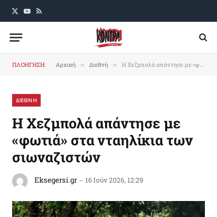
X
YouTube
RSS
(Twitter)
ΠΛΟΗΓΗΣΗ:
Αρχική
Διεθνή
Η Χεζμπολά απάντησε με «φωτιά» στα νταηλίκια των σιωναζιστών
»
»
ΔΙΕΘΝΗ
Η Χεζμπολά απάντησε με
«φωτιά» στα νταηλίκια των
σιωναζιστών
Eksegersi.gr
16 Ιούν 2026, 12:29