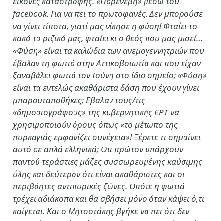
εικόνες καταστροφής. «Παρενέβη» μέσω του
facebook. Για να πει το πρωτοφανές: Δεν μπορούσε
να γίνει τίποτα, γιατί μας νίκησε η φύση! Φταίει το
κακό το ριζικό μας, φταίει κι ο θεός που μας μισεί…
«Φύση» είναι τα καλώδια των ανεμογεννητριών που
έβαλαν τη φωτιά στην Αττικοβοιωτία και που είχαν
ξαναβάλει φωτιά τον Ιούνη στο ίδιο σημείο; «Φύση»
είναι τα εντελώς ακαθάριστα δάση που έχουν γίνει
μπαρουταποθήκες; Εβαλαν τους/τις
«δημοσιογράφους» της κυβερνητικής ΕΡΤ να
χρησιμοποιούν όρους όπως «το μέτωπο της
πυρκαγιάς εμφανίζει συνέχεια»! Ξέρετε τι σημαίνει
αυτό σε απλά ελληνικά; Οτι πρώτον υπάρχουν
παντού τεράστιες μάζες συσσωρευμένης καύσιμης
ύλης και δεύτερον ότι είναι ακαθάριστες και οι
περιβόητες αντιπυρικές ζώνες. Οπότε η φωτιά
τρέχει αδιάκοπα και θα σβήσει μόνο όταν κάψει ό,τι
καίγεται. Και ο Μητσοτάκης βγήκε να πει ότι δεν