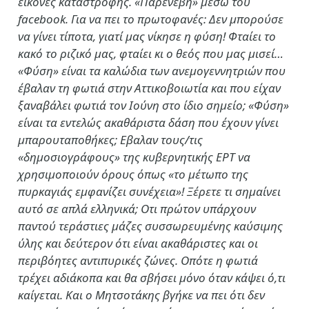
εικόνες καταστροφής. «Παρενέβη» μέσω του
facebook. Για να πει το πρωτοφανές: Δεν μπορούσε
να γίνει τίποτα, γιατί μας νίκησε η φύση! Φταίει το
κακό το ριζικό μας, φταίει κι ο θεός που μας μισεί…
«Φύση» είναι τα καλώδια των ανεμογεννητριών που
έβαλαν τη φωτιά στην Αττικοβοιωτία και που είχαν
ξαναβάλει φωτιά τον Ιούνη στο ίδιο σημείο; «Φύση»
είναι τα εντελώς ακαθάριστα δάση που έχουν γίνει
μπαρουταποθήκες; Εβαλαν τους/τις
«δημοσιογράφους» της κυβερνητικής ΕΡΤ να
χρησιμοποιούν όρους όπως «το μέτωπο της
πυρκαγιάς εμφανίζει συνέχεια»! Ξέρετε τι σημαίνει
αυτό σε απλά ελληνικά; Οτι πρώτον υπάρχουν
παντού τεράστιες μάζες συσσωρευμένης καύσιμης
ύλης και δεύτερον ότι είναι ακαθάριστες και οι
περιβόητες αντιπυρικές ζώνες. Οπότε η φωτιά
τρέχει αδιάκοπα και θα σβήσει μόνο όταν κάψει ό,τι
καίγεται. Και ο Μητσοτάκης βγήκε να πει ότι δεν