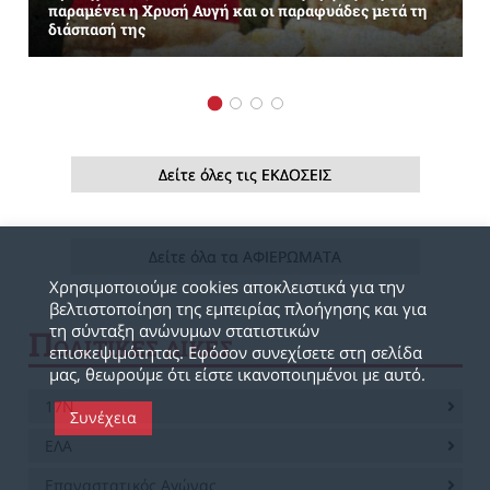
παραμένει η Χρυσή Αυγή και οι παραφυάδες μετά τη
διάσπασή της
Δείτε όλες τις ΕΚΔΟΣΕΙΣ
Δείτε όλα τα ΑΦΙΕΡΩΜΑΤΑ
Χρησιμοποιούμε cookies αποκλειστικά για την
βελτιστοποίηση της εμπειρίας πλοήγησης και για
τη σύνταξη ανώνυμων στατιστικών
Π
ΟΛΙΤΙΚΕΣ ΔΙΚΕΣ
επισκεψιμότητας. Εφόσον συνεχίσετε στη σελίδα
μας, θεωρούμε ότι είστε ικανοποιημένοι με αυτό.
17Ν
Συνέχεια
ΕΛΑ
Επαναστατικός Αγώνας