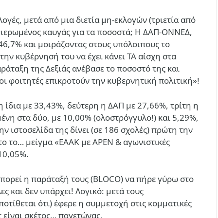
λογές, μετά από μια διετία μη-εκλογών (τριετία από
αθιερωμένος καυγάς για τα ποσοστά; Η ΔΑΠ-ΟΝΝΕΔ,
 46,7% και μοιράζοντας στους υπόλοιπους το
την κυβέρνησή του να έχει κάνει ΤΑ αίσχη στα
αράταξη της Δεξιάς ανέβασε το ποσοστό της και
οι φοιτητές επικροτούν την κυβερνητική πολιτική»!
ίδια με 33,43%, δεύτερη η ΔΑΠ με 27,66%, τρίτη η
η στα δύο, με 10,00% (ολοστρόγγυλο!) και 5,29%,
ην ιστοσελίδα της δίνει (σε 186 σχολές) πρώτη την
το το… μείγμα «ΕΑΑΚ με ΑΡΕΝ & αγωνιστικές
10,05%.
Μπορεί η παράταξή τους (BLOCO) να πήρε γύρω στο
ες και δεν υπάρχει! Λογικό: μετά τους
οτίθεται ότι) έφερε η συμμετοχή στις κομματικές
ς είναι σκέτος… παγετώνας.