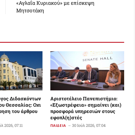
«Αγλαΐα Κυριακού» με επίσκεψη
Μητσοτάκη
ογος Διδασκόντων
Αριστοτέλειο Πανεπιστήμιο:
υ Θεσσαλίας: Οχι
«Εξωστρέφεια» σημαίνει (και)
ρηση του άρθρου
προσφορά υπηρεσιών στους
εφοπλ(η)στές
ύλ 2026, 07:11
30 Ιούλ 2026, 07:04
ΠΑΙΔΕΙΑ