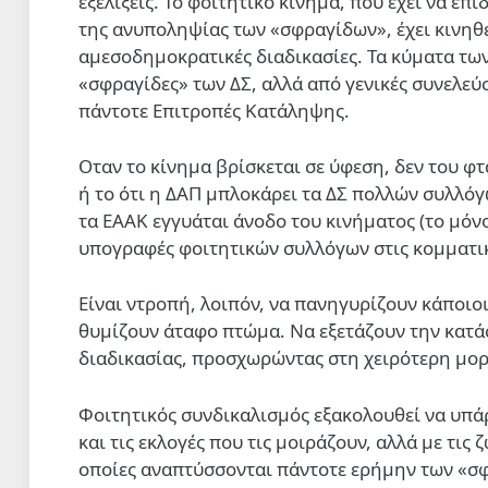
εξελίξεις. Το φοιτητικό κίνημα, που έχει να επι
της ανυποληψίας των «σφραγίδων», έχει κινηθε
αμεσοδημοκρατικές διαδικασίες. Τα κύματα τω
«σφραγίδες» των ΔΣ, αλλά από γενικές συνελεύ
πάντοτε Επιτροπές Κατάληψης.
Οταν το κίνημα βρίσκεται σε ύφεση, δεν του φτα
ή το ότι η ΔΑΠ μπλοκάρει τα ΔΣ πολλών συλλόγ
τα ΕΑΑΚ εγγυάται άνοδο του κινήματος (το μόνο
υπογραφές φοιτητικών συλλόγων στις κομματι
Είναι ντροπή, λοιπόν, να πανηγυρίζουν κάποιοι
θυμίζουν άταφο πτώμα. Να εξετάζουν την κατά
διαδικασίας, προσχωρώντας στη χειρότερη μο
Φοιτητικός συνδικαλισμός εξακολουθεί να υπάρ
και τις εκλογές που τις μοιράζουν, αλλά με τις
οποίες αναπτύσσονται πάντοτε ερήμην των «σφρ