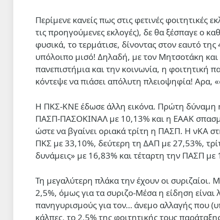
Περίμενε κανείς πως στις φετινές φοιτητικές εκ
τις προηγούμενες εκλογές), δε θα ξέσπαγε ο κ
φυσικά, το τερμάτισε, δίνοντας στον εαυτό της
υπόλοιπο μισό! Δηλαδή, με τον Μητσοτάκη και 
πανεπιστήμια και την κοινωνία, η φοιτητική π
κόντεψε να πιάσει απόλυτη πλειοψηφία! Αρα, «
Η ΠΚΣ-ΚΝΕ έδωσε άλλη εικόνα. Πρώτη δύναμη η 
ΠΑΣΠ-ΠΑΣΟΚΙΝΑΛ με 10,13% και η ΕΑΑΚ σπασμέν
ώστε να βγαίνει οριακά τρίτη η ΠΑΣΠ. Η νΚΑ στ
ΠΚΣ με 33,10%, δεύτερη τη ΔΑΠ με 27,53%, τρί
δυνάμεις» με 16,83% και τέταρτη την ΠΑΣΠ με 
Τη μεγαλύτερη πλάκα την έχουν οι συριζαίοι. 
2,5%, όμως για τα συριζο-Μέσα η είδηση είναι λ
πανηγυρισμούς για τον… άνεμο αλλαγής που (υπ
κάλπες, το 2,5% της φοιτητικής τους παράταξη