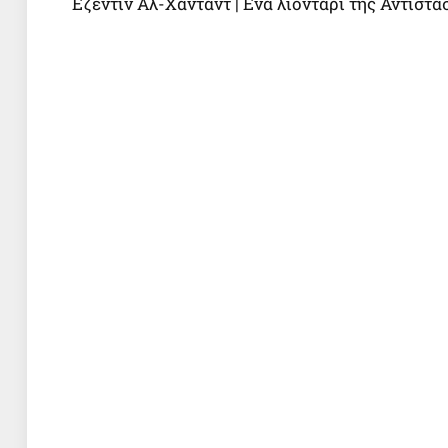
Εζεντίν Αλ-Χαντάντ | Ενα λιοντάρι της Αντίστ