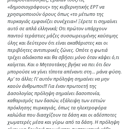
«δημοσιογράφους» της κυβερνητικής ΕΡΤ να
χρησιμοποιούν όρους όπως «το μέτωπο της
πυρκαγιάς εμφανίζει συνέχεια»! Ξέρετε τι σημαίνει
αυτό σε απλά ελληνικά; Οτι πρώτον υπάρχουν
παντού τεράστιες μάζες συσσωρευμένης καύσιμης
ύλης και δεύτερον ότι είναι ακαθάριστες και οι
περιβόητες αντιπυρικές ζώνες. Οπότε η φωτιά
τρέχει αδιάκοπα και θα σβήσει μόνο όταν κάψει ό,τι
καίγεται. Και ο Μητσοτάκης βγήκε να πει ότι δεν
μπορούσε να γίνει τίποτα απέναντι στη… μάνα φύση.
Αμ’ το άλλο; Γι’ αυτόν πρόληψη σημαίνει να μην
καούν άνθρωποι!!! Για έναν πρωτοετή της
Δασολογίας πρόληψη σημαίνει δασοπονία,
καθαρισμός των δασών, εξάλειψη των εστιών
πρόκλησης πυρκαγιάς, όπως τα ηλεκτροφόρα
καλώδια που διασχίζουν τα δάση και οι αδέσποτες
χωματερές μέσα και γύρω από τα δάση. Η πρόληψη