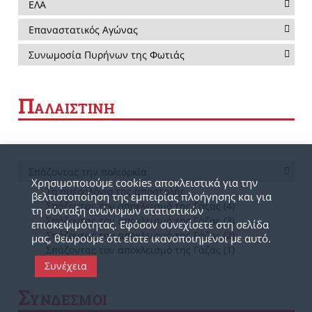
ΕΛΑ
Επαναστατικός Αγώνας
Συνωμοσία Πυρήνων της Φωτιάς
Π
ΑΛΑΙΣΤΙΝΗ
Σπάζοντας την πολιορκία
Χρησιμοποιούμε cookies αποκλειστικά για την
Το ημερολόγιο της αποστολής
βελτιστοποίηση της εμπειρίας πλοήγησης και για
Σπάζοντας τον αποκλεισμό της Γάζας (4)
τη σύνταξη ανώνυμων στατιστικών
Σπάζοντας τον αποκλεισμό της Γάζας (3)
επισκεψιμότητας. Εφόσον συνεχίσετε στη σελίδα
Σπάζοντας τον αποκλεισμό της Γάζας (2)
μας, θεωρούμε ότι είστε ικανοποιημένοι με αυτό.
Σπάζοντας τον αποκλεισμό της Γάζας (1)
Συνέχεια
Σ
ΥΝΔΕΣΜΟΙ