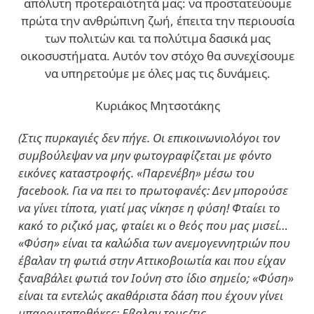
απόλυτη προτεραιότητά μας: να προστατεύουμε
πρώτα την ανθρώπινη ζωή, έπειτα την περιουσία
των πολιτών και τα πολύτιμα δασικά μας
οικοσυστήματα. Αυτόν τον στόχο θα συνεχίσουμε
να υπηρετούμε με όλες μας τις δυνάμεις.
Κυριάκος Μητσοτάκης
(Στις πυρκαγιές δεν πήγε. Οι επικοινωνιολόγοι τον
συμβούλεψαν να μην φωτογραφίζεται με φόντο
εικόνες καταστροφής. «Παρενέβη» μέσω του
facebook. Για να πει το πρωτοφανές: Δεν μπορούσε
να γίνει τίποτα, γιατί μας νίκησε η φύση! Φταίει το
κακό το ριζικό μας, φταίει κι ο θεός που μας μισεί…
«Φύση» είναι τα καλώδια των ανεμογεννητριών που
έβαλαν τη φωτιά στην Αττικοβοιωτία και που είχαν
ξαναβάλει φωτιά τον Ιούνη στο ίδιο σημείο; «Φύση»
είναι τα εντελώς ακαθάριστα δάση που έχουν γίνει
μπαρουταποθήκες; Εβαλαν τους/τις